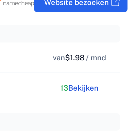
Website bezoeken
van
$1.98
/ mnd
13
Bekijken