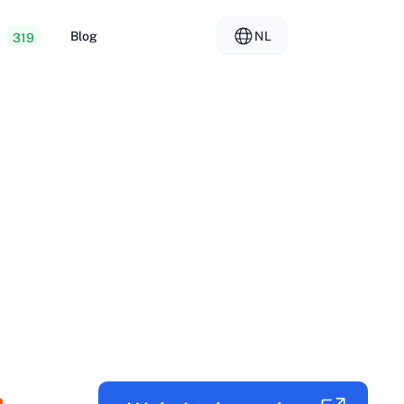
Blog
NL
319
ope webhosting
EL - Ελληνικά
vs
ted servers
FR - Français
er hosting
KO - 한국어
okmål
PL - Polski
SK - Slovenčina
ка
ZH-CN - 简体中文