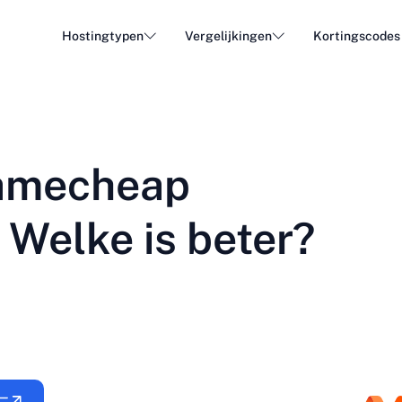
Hostingtypen
Vergelijkingen
Kortingscodes
WordPress Hosting
Goedk
DA - Dansk
Popular
DE - Deutsch
vs
vs
Cloud Hosting
Dedica
Trendy
Namecheap
ET - Eesti
FI - Suomi
E-mail hosting
Resell
Hot
vs
vs
IT - Italiano
JA - 日本語
 Welke is beter?
NL - Nederlands
NO - Norsk b
Alle typen bekijken
Alles bekijken of nieuw aanmaken
RO - Română
RU - Русский
TR - Türkçe
UK - Українсь