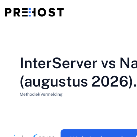
Gedeelde hosting
BG - Български
CS - Čeština
vs
VPS
InterServer vs 
EN - English
ES - Español
Goedkope VPS
HU - Magyar
ID - Indonesia
(augustus 2026).
LT - Lietuvių
LV - Latviešu
Methodiek
Vermelding
PT-BR - Português
PT-PT - Português
SL - Slovenščina
SV - Svenska