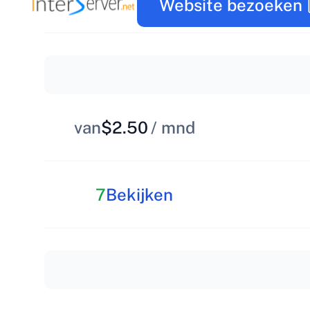
Website bezoeken
van
$2.50
/ mnd
7
Bekijken