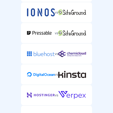
vs
vs
vs
vs
vs