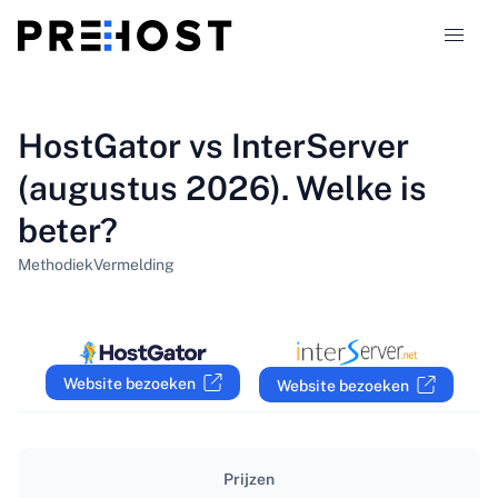
Hostingtypen
HostGator vs InterServer
(augustus 2026). Welke is
Vergelijkingen
beter?
Kortingscodes
319
Methodiek
Vermelding
Blog
NL
Website bezoeken
Website bezoeken
Prijzen