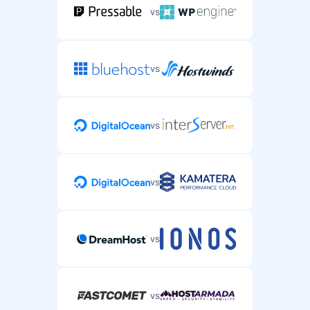
vs
vs
vs
vs
vs
vs