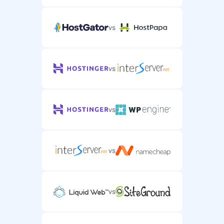
vs
vs
vs
vs
vs