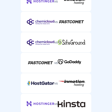
vs
vs
vs
vs
vs
vs