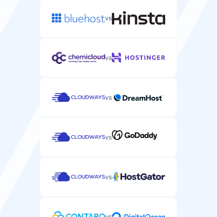
SLA-uptimegarantie
Service Level Agreement dat de uptime van uw server
vs
garandeert.
99.9%
99.9%
vs
SSH/SFTP-toegang
Beveiligde shell-toegang om uw serverbestanden te
vs
beheren en opdrachten uit te voeren.
vs
Automatische back-ups
Automatische back-ups van uw servergegevens en
configuraties.
vs
elke 24 uur
vs