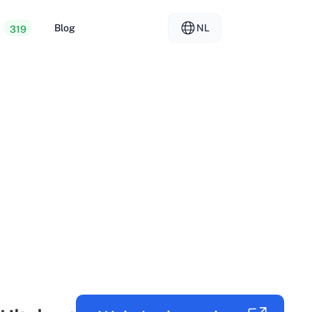
Blog
NL
319
ope webhosting
EL - Ελληνικά
vs
ted servers
FR - Français
er hosting
KO - 한국어
okmål
PL - Polski
SK - Slovenčina
ка
ZH-CN - 简体中文