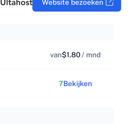
Website bezoeken
van
$1.80
/ mnd
7
Bekijken