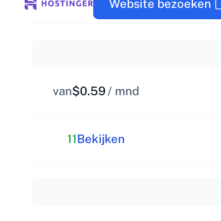
Website bezoeken
van
$0.59
/ mnd
11
Bekijken