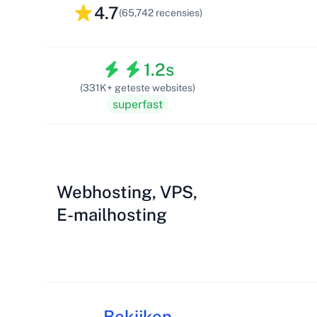
4.7
(65,742 recensies)
1.2s
(331K+ geteste websites)
superfast
Webhosting, VPS,
E-mailhosting
Bekijken