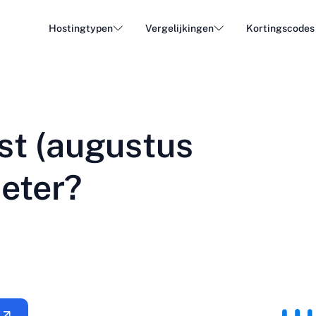
Hostingtypen
Vergelijkingen
Kortingscodes
WordPress Hosting
Goedk
DA - Dansk
Popular
DE - Deutsch
vs
vs
Cloud Hosting
Dedica
Trendy
st (augustus
ET - Eesti
FI - Suomi
E-mail hosting
Resell
Hot
vs
vs
IT - Italiano
JA - 日本語
beter?
NL - Nederlands
NO - Norsk b
Alle typen bekijken
Alles bekijken of nieuw aanmaken
RO - Română
RU - Русский
TR - Türkçe
UK - Українсь