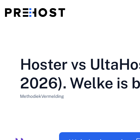
Gedeelde hosting
BG - Български
CS - Čeština
vs
VPS
Hoster vs UltaHo
EN - English
ES - Español
Goedkope VPS
HU - Magyar
ID - Indonesia
2026). Welke is 
LT - Lietuvių
LV - Latviešu
Methodiek
Vermelding
PT-BR - Português
PT-PT - Português
SL - Slovenščina
SV - Svenska