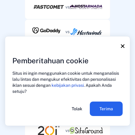
vs
vs
×
vs
Pemberitahuan cookie
Situs ini ingin menggunakan cookie untuk menganalisis
lalu lintas dan mengukur efektivitas dan personalisasi
vs
iklan sesuai dengan
kebijakan privasi
. Apakah Anda
setuju?
vs
Tolak
Terima
vs