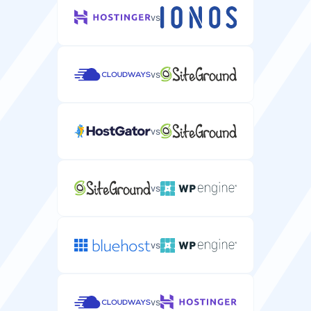
vs
vs
vs
vs
vs
vs