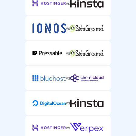
vs
vs
vs
vs
vs
vs