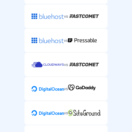
vs
vs
vs
vs
vs