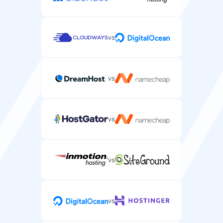
vs
vs
vs
vs
vs