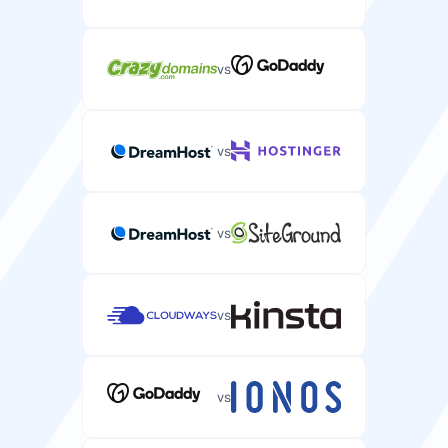
vs
vs
vs
vs
vs