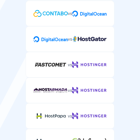
vs
vs
vs
vs
vs