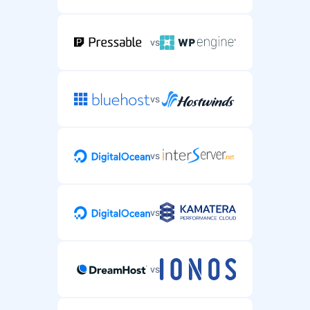
vs
vs
vs
vs
vs