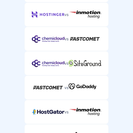
vs
vs
vs
vs
vs