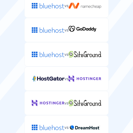
vs
vs
vs
vs
vs
vs