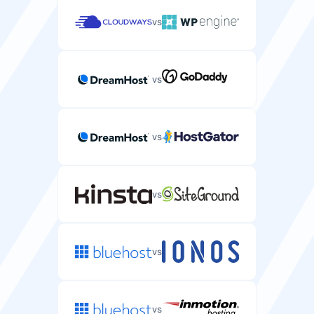
vs
vs
vs
vs
vs
vs