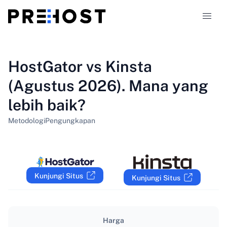
Jenis hosting
HostGator vs Kinsta
(Agustus 2026). Mana yang
Perbandingan
lebih baik?
Kupon
319
Metodologi
Pengungkapan
Blog
ID
Kunjungi Situs
Kunjungi Situs
Harga