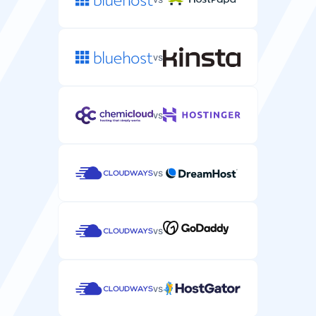
vs
vs
vs
vs
vs