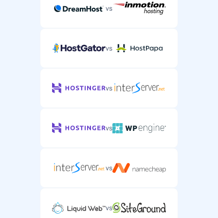
vs
vs
vs
vs
vs
vs