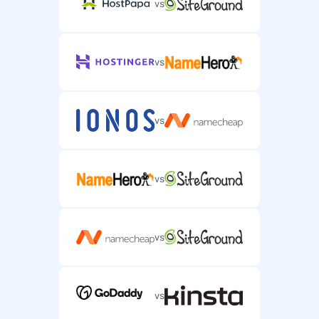
vs
vs
vs
vs
vs
vs