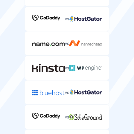
vs
vs
vs
vs
vs