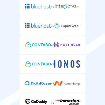
vs
vs
vs
vs
vs
vs