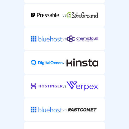
vs
vs
vs
vs
vs