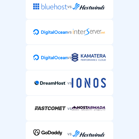
vs
vs
vs
vs
vs
vs