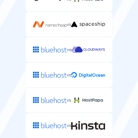
vs
vs
vs
vs
vs