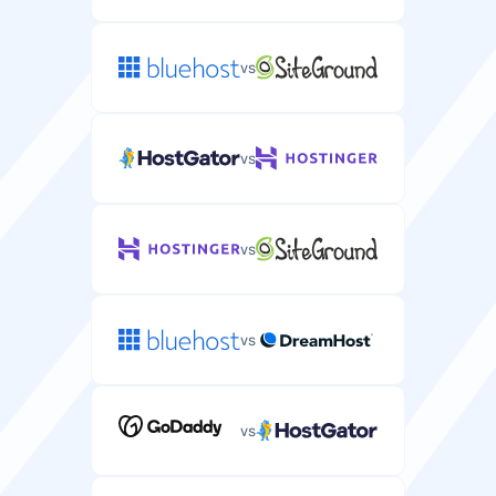
vs
vs
vs
vs
vs