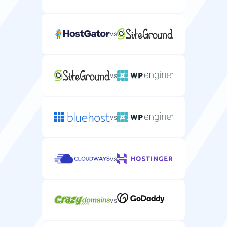
vs
vs
vs
vs
vs