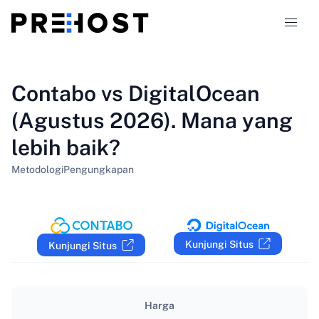
Jenis hosting
Contabo vs DigitalOcean
(Agustus 2026). Mana yang
Perbandingan
lebih baik?
Kupon
319
Metodologi
Pengungkapan
Blog
ID
Kunjungi Situs
Kunjungi Situs
Harga