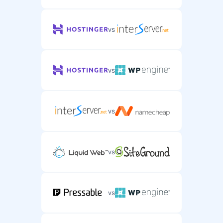
vs
vs
vs
vs
vs