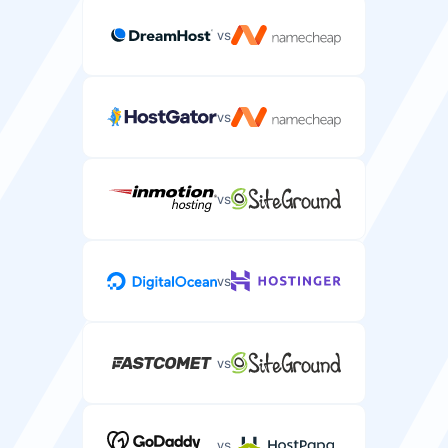
vs
vs
vs
vs
vs
vs