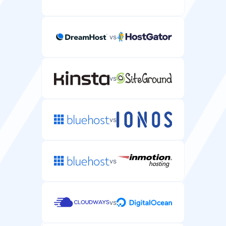
vs
vs
vs
vs
vs