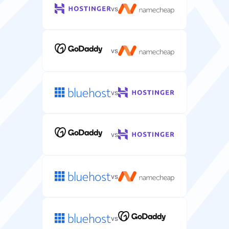
vs
vs
vs
vs
vs
vs