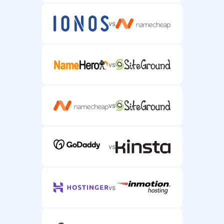
vs
vs
vs
vs
vs