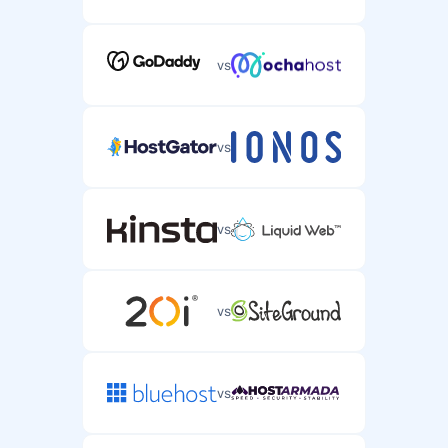
vs
vs
vs
vs
vs