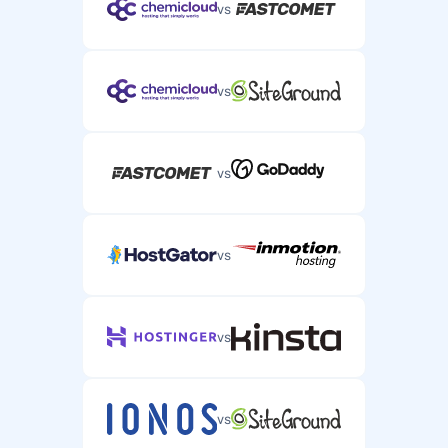
vs
vs
vs
vs
vs
vs