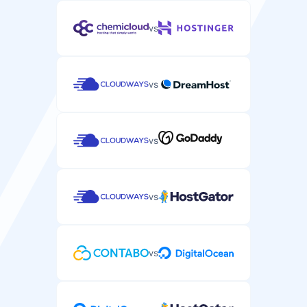
vs
vs
vs
vs
vs