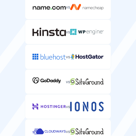
vs
vs
vs
vs
vs
vs