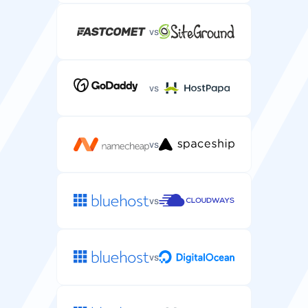
Jaminan Uptime SLA
Dukungan Live Chat
Perjanjian Tingkat Layanan yang menjamin uptime
Dukungan chat real-time untuk masalah server yang
vs
situs WordPress Anda.
mendesak.
berbagai
99.9%
vs
jaminan
Dukungan Telepon
Akses SSH/SFTP
Dukungan telepon untuk masalah hosting server yang
vs
kompleks.
Akses shell aman untuk mengelola file WordPress dan
menjalankan perintah WP-CLI.
vs
Pencadangan Otomatis
vs
Pencadangan otomatis file dan database WordPress
Anda.