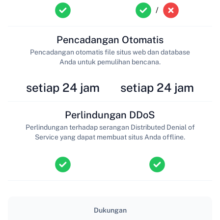
/
Pencadangan Otomatis
Pencadangan otomatis file situs web dan database
Anda untuk pemulihan bencana.
setiap 24 jam
setiap 24 jam
Perlindungan DDoS
Perlindungan terhadap serangan Distributed Denial of
Service yang dapat membuat situs Anda offline.
Dukungan