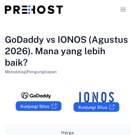
Jenis hosting
GoDaddy vs IONOS (Agustus
2026). Mana yang lebih
Perbandingan
baik?
Kupon
319
Metodologi
Pengungkapan
Blog
ID
Kunjungi Situs
Kunjungi Situs
Harga