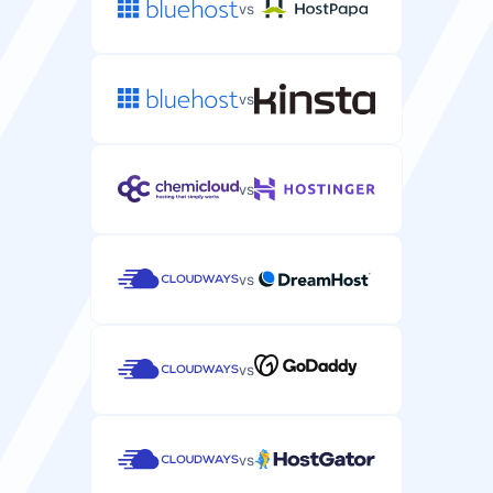
setiap 1-4 hari
setiap 24 jam
vs
Perlindungan DDoS
Perlindungan terhadap serangan DDoS yang dapat
vs
membuat situs WordPress Anda offline.
/
vs
vs
Dukungan
Dukungan Email/Tiket
vs
Dukungan khusus WordPress melalui email atau
sistem tiket.
vs