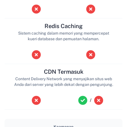
Redis Caching
Sistem caching dalam memori yang mempercepat
kueri database dan pemuatan halaman.
CDN Termasuk
Content Delivery Network yang menyajikan situs web
Anda dari server yang lebih dekat dengan pengunjung.
/
Keamanan