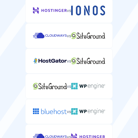
dukungan teknis dan pemeliharaan.
Domain Gratis
vs
Pendaftaran nama domain gratis untuk situs
WordPress Anda.
Dukungan ISO Kustom
vs
Kemampuan untuk menginstal image sistem operasi
kustom di server Anda.
Migrasi Gratis
vs
Transfer situs WordPress gratis dari penyedia hosting
Anda saat ini.
Akses VNC
vs
Akses Virtual Network Computing untuk kontrol
desktop jarak jauh server Anda.
Layanan Terkelola
vs
Hosting WordPress terkelola sepenuhnya dengan
/
pembaruan dan pemeliharaan otomatis.
vs