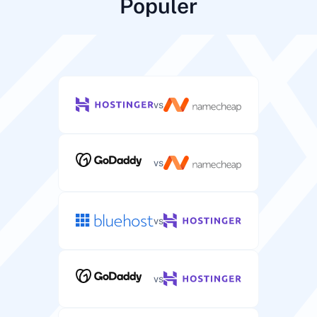
Populer
Bandwidth
tak terbatas
tak terbatas
Batas transfer data bulanan untuk lalu lintas server
Anda.
Panel Kontrol
tak terbatas
tak terbatas
Antarmuka berbasis web untuk mengelola akun
hosting WordPress dan file Anda.
vs
Sistem Operasi
other
other
Sistem operasi server (Linux/Windows) untuk
lingkungan hosting Anda.
vs
Jumlah Situs
Linux /
Berapa banyak situs WordPress yang dapat Anda
Linux
Windows
hosting dengan paket ini.
vs
1
1
IP Khusus
Alamat IP unik yang ditetapkan untuk server Anda
Sistem Operasi
vs
untuk keamanan dan kontrol yang lebih baik.
Sistem operasi server yang dioptimalkan untuk hosting
WordPress.