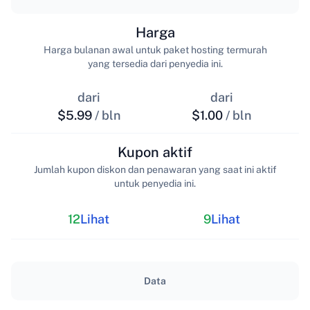
Harga
Harga bulanan awal untuk paket hosting termurah
yang tersedia dari penyedia ini.
dari
dari
$5.99
/ bln
$1.00
/ bln
Kupon aktif
Jumlah kupon diskon dan penawaran yang saat ini aktif
untuk penyedia ini.
12
Lihat
9
Lihat
Data