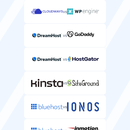
Dukungan HTTP/2
Jaminan Uptime SLA
vs
Protokol web modern yang membuat situs WordPress
Perjanjian Tingkat Layanan yang menjamin uptime
lebih cepat dimuat.
server Anda.
99.9%
99.9%
vs
Dukungan HTTP/3
Akses SSH/SFTP
Protokol web terbaru dengan peningkatan performa
Akses shell aman untuk mengelola file server dan
vs
untuk situs WordPress.
menjalankan perintah.
/
vs
Redis Caching
Pencadangan Otomatis
Sistem caching dalam memori yang mempercepat
Pencadangan otomatis data dan konfigurasi server
vs
kueri database WordPress.
Anda.
setiap 24 jam