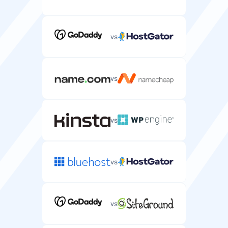
Database
Jumlah database MySQL untuk instalasi WordPress
Anda.
vs
CPU
1
1
Daya pemrosesan dan core yang dialokasikan untuk
server Anda.
vs
Kotak Surat
1-32 CPU
1-12 CPU
Akun email yang dapat Anda buat dengan domain
WordPress Anda.
vs
RAM
0
1-10
Memori yang dialokasikan untuk server Anda untuk
menjalankan aplikasi.
Garansi Uang Kembali
vs
2-128 GB
1-24 GB
Jumlah hari untuk mencoba hosting WordPress dan
mendapatkan pengembalian dana penuh.
Layanan Terkelola
vs
30 hari
30 hari
Hosting server terkelola sepenuhnya dengan