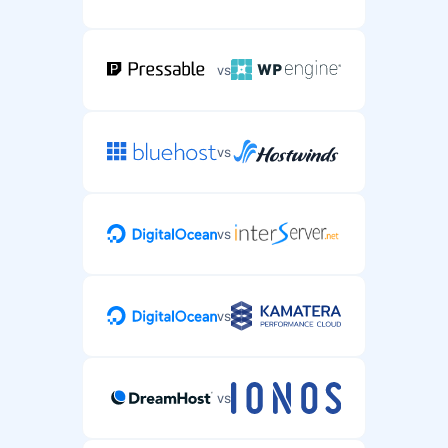
vs
vs
vs
vs
vs