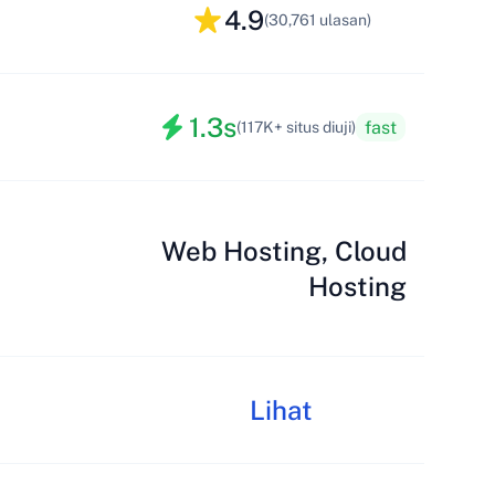
4.9
(30,761 ulasan)
1.3s
fast
(117K+ situs diuji)
Web Hosting, Cloud
Hosting
Lihat