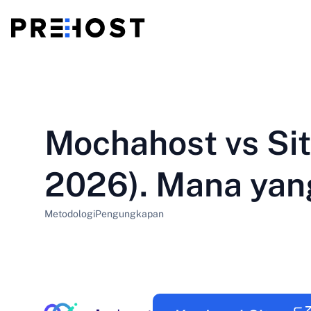
Hosting Bersama
BG - Български
CS - Čeština
vs
VPS
Mochahost vs Si
EN - English
ES - Español
VPS murah
HU - Magyar
ID - Indonesia
2026). Mana yang
LT - Lietuvių
LV - Latviešu
Metodologi
Pengungkapan
PT-BR - Português
PT-PT - Português
SL - Slovenščina
SV - Svenska