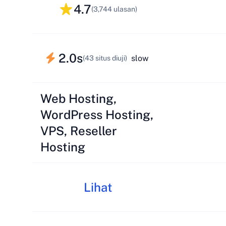
4.7
(3,744 ulasan)
2.0s
slow
(43 situs diuji)
Web Hosting,
WordPress Hosting,
VPS, Reseller
Hosting
Lihat