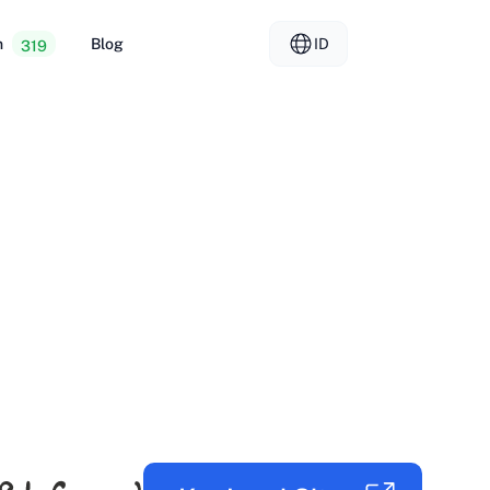
n
Blog
ID
319
osting Murah
EL - Ελληνικά
vs
r Khusus
FR - Français
g Reseller
KO - 한국어
okmål
PL - Polski
SK - Slovenčina
ка
ZH-CN - 简体中文