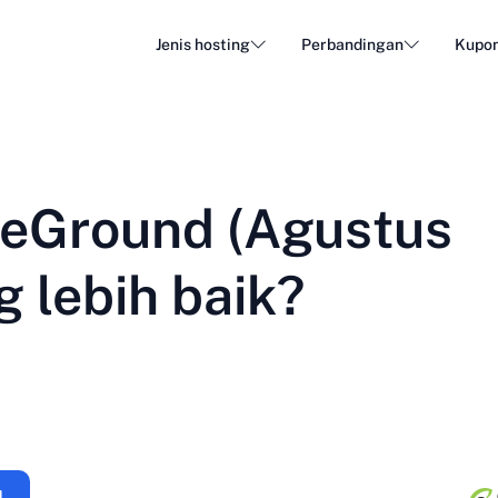
Jenis hosting
Perbandingan
Kupo
Hosting WordPress
Web H
DA - Dansk
Popular
DE - Deutsch
vs
vs
Cloud Hosting
Serve
Trendy
teGround (Agustus
ET - Eesti
FI - Suomi
Hosting Email
Hostin
Hot
vs
vs
IT - Italiano
JA - 日本語
 lebih baik?
NL - Nederlands
NO - Norsk b
Lihat semua jenis
Lihat semua atau buat baru
RO - Română
RU - Русский
TR - Türkçe
UK - Українсь