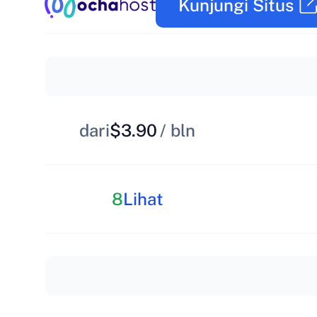
Kunjungi Situs
dari
$3.90
/ bln
8
Lihat