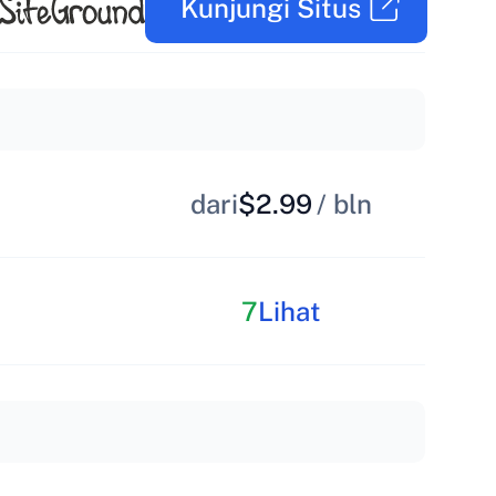
Kunjungi Situs
dari
$2.99
/ bln
7
Lihat