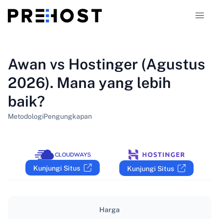
Jenis hosting
Awan vs Hostinger (Agustus
2026). Mana yang lebih
Perbandingan
baik?
Kupon
319
Metodologi
Pengungkapan
Blog
ID
Kunjungi Situs
Kunjungi Situs
Harga