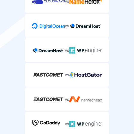
vs
vs
vs
vs
vs
vs