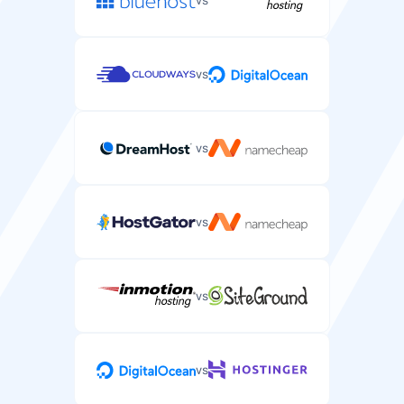
vs
vs
vs
vs
vs
vs