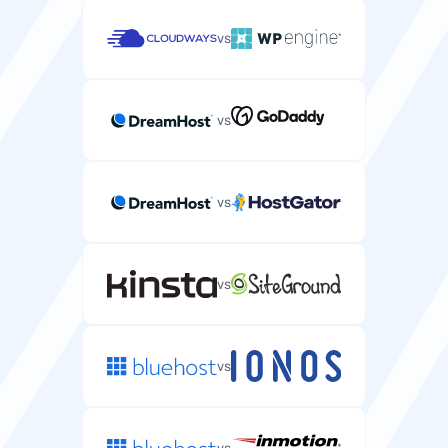
vs
vs
vs
vs
vs