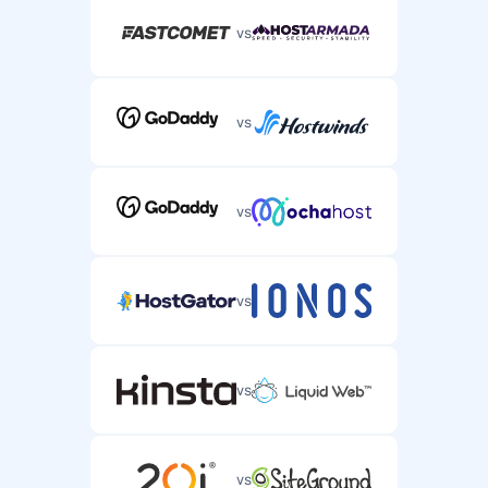
vs
vs
vs
vs
vs
vs