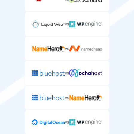
vs
vs
vs
vs
vs