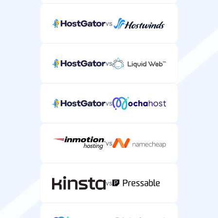
vs
vs
vs
vs
vs