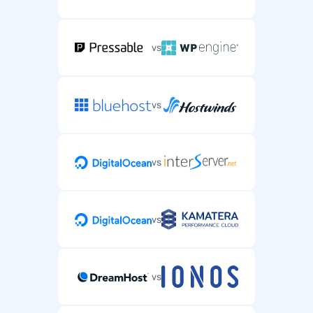
vs
vs
vs
vs
vs