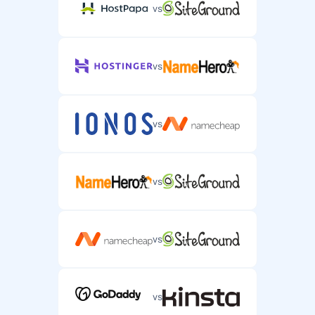
vs
vs
vs
vs
vs
vs