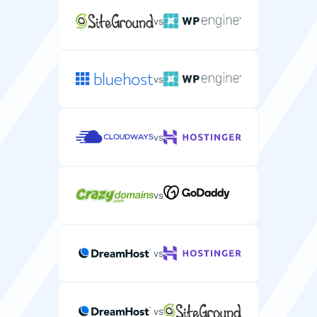
vs
vs
vs
vs
vs
vs