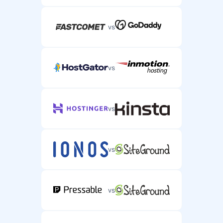
vs
vs
vs
vs
vs