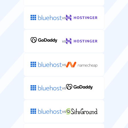
vs
vs
vs
vs
vs