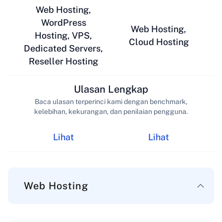
Web Hosting,
WordPress
Web Hosting,
Hosting, VPS,
Cloud Hosting
Dedicated Servers,
Reseller Hosting
Ulasan Lengkap
Baca ulasan terperinci kami dengan benchmark,
kelebihan, kekurangan, dan penilaian pengguna.
Lihat
Lihat
Web Hosting