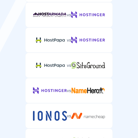
vs
vs
vs
vs
vs