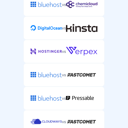
vs
vs
vs
vs
vs
vs