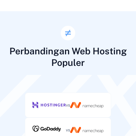
Perbandingan Web Hosting
Populer
vs
vs