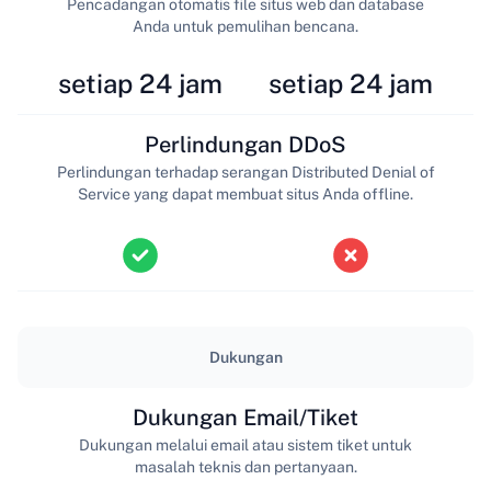
Pencadangan otomatis file situs web dan database
Anda untuk pemulihan bencana.
setiap 24 jam
setiap 24 jam
Perlindungan DDoS
Perlindungan terhadap serangan Distributed Denial of
Service yang dapat membuat situs Anda offline.
Dukungan
Dukungan Email/Tiket
Dukungan melalui email atau sistem tiket untuk
masalah teknis dan pertanyaan.