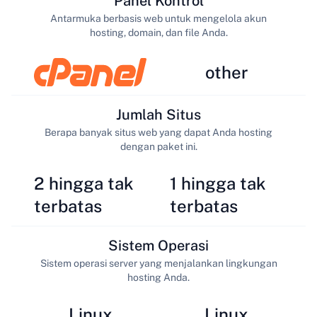
Panel Kontrol
Antarmuka berbasis web untuk mengelola akun
hosting, domain, dan file Anda.
other
Jumlah Situs
Berapa banyak situs web yang dapat Anda hosting
dengan paket ini.
2 hingga tak
1 hingga tak
terbatas
terbatas
Sistem Operasi
Sistem operasi server yang menjalankan lingkungan
hosting Anda.
Linux
Linux