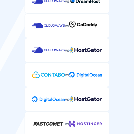
vs
vs
vs
vs
vs
vs