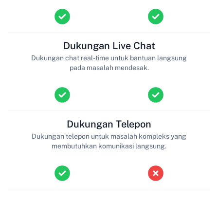
Dukungan Live Chat
Dukungan chat real-time untuk bantuan langsung
pada masalah mendesak.
Dukungan Telepon
Dukungan telepon untuk masalah kompleks yang
membutuhkan komunikasi langsung.