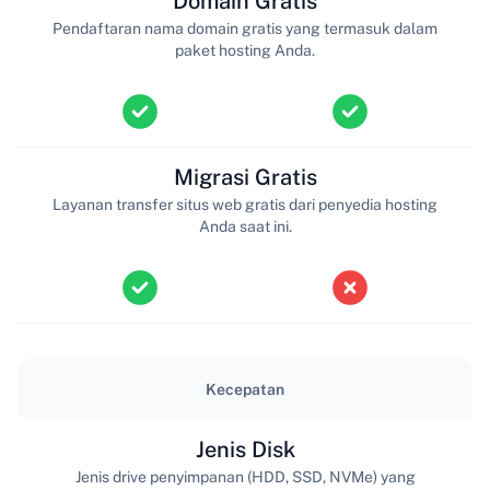
Domain Gratis
Pendaftaran nama domain gratis yang termasuk dalam
paket hosting Anda.
Migrasi Gratis
Layanan transfer situs web gratis dari penyedia hosting
Anda saat ini.
Kecepatan
Jenis Disk
Jenis drive penyimpanan (HDD, SSD, NVMe) yang