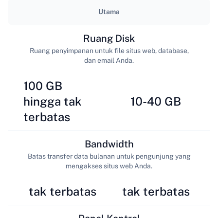
Utama
Ruang Disk
Ruang penyimpanan untuk file situs web, database,
dan email Anda.
100 GB
hingga tak
10-40 GB
terbatas
Bandwidth
Batas transfer data bulanan untuk pengunjung yang
mengakses situs web Anda.
tak terbatas
tak terbatas