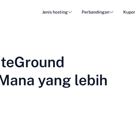
Jenis hosting
Perbandingan
Kupo
Hosting WordPress
Web H
DA - Dansk
Popular
DE - Deutsch
vs
vs
Cloud Hosting
Serve
Trendy
iteGround
ET - Eesti
FI - Suomi
Hosting Email
Hostin
Hot
vs
vs
IT - Italiano
JA - 日本語
Mana yang lebih
NL - Nederlands
NO - Norsk b
Lihat semua jenis
Lihat semua atau buat baru
RO - Română
RU - Русский
TR - Türkçe
UK - Українсь