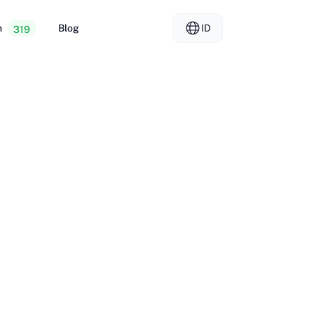
n
Blog
ID
319
osting Murah
EL - Ελληνικά
vs
r Khusus
FR - Français
g Reseller
KO - 한국어
okmål
PL - Polski
SK - Slovenčina
ка
ZH-CN - 简体中文