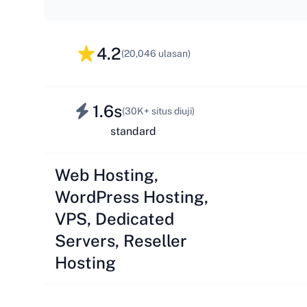
4.2
(20,046 ulasan)
1.6s
(30K+ situs diuji)
standard
Web Hosting,
WordPress Hosting,
VPS, Dedicated
Servers, Reseller
Hosting