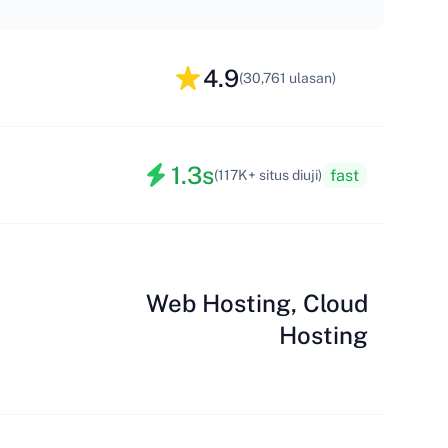
4.9
(30,761 ulasan)
1.3s
fast
(117K+ situs diuji)
Web Hosting, Cloud
Hosting