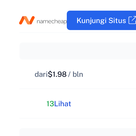
Kunjungi Situs
dari
$1.98
/ bln
13
Lihat