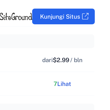
Kunjungi Situs
dari
$2.99
/ bln
7
Lihat