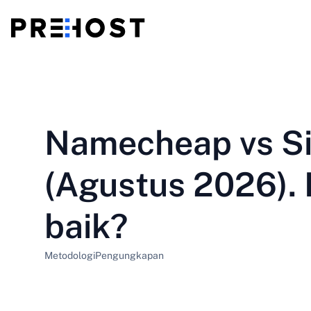
Hosting Bersama
BG - Български
CS - Čeština
vs
VPS
Namecheap vs S
EN - English
ES - Español
VPS murah
HU - Magyar
ID - Indonesia
(Agustus 2026). 
LT - Lietuvių
LV - Latviešu
baik?
PT-BR - Português
PT-PT - Português
Metodologi
Pengungkapan
SL - Slovenščina
SV - Svenska