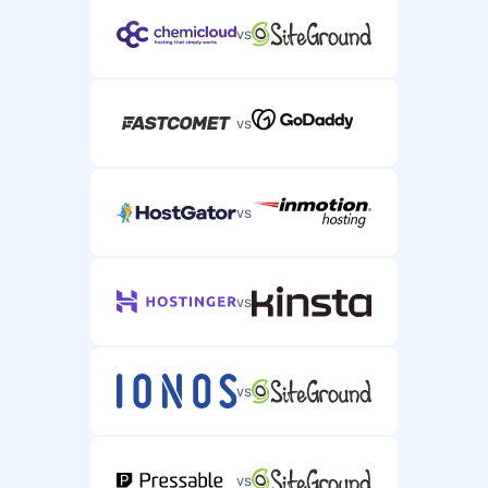
vs
vs
vs
vs
vs
vs