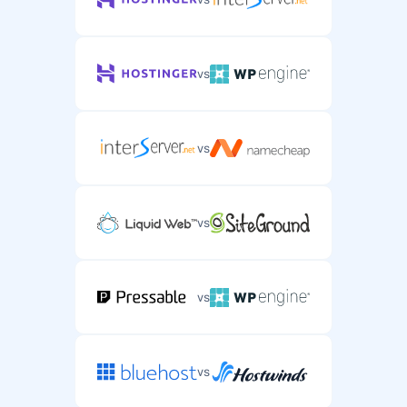
vs
vs
vs
vs
vs