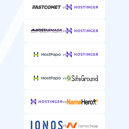
vs
vs
vs
vs
vs
vs