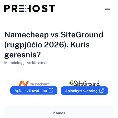
Talpinimo tipai
Namecheap vs SiteGround
(rugpjūčio 2026). Kuris
Palyginimai
geresnis?
Kuponai
319
Metodologija
Atskleidimas
Tinklaraštis
LT
Aplankyti svetainę
Aplankyti svetainę
Kainos