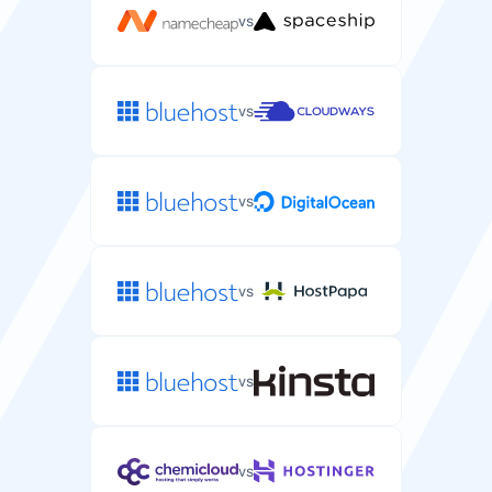
vs
vs
vs
vs
vs
vs