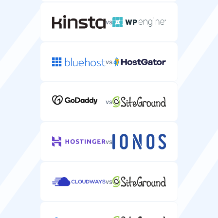
vs
vs
vs
vs
vs