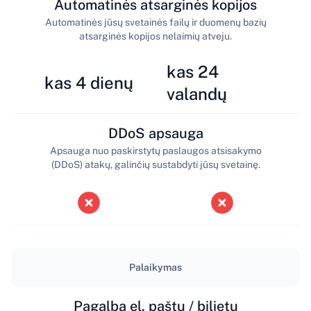
Automatinės atsarginės kopijos
Automatinės jūsų svetainės failų ir duomenų bazių
atsarginės kopijos nelaimių atveju.
kas 24
kas 4 dienų
valandų
DDoS apsauga
Apsauga nuo paskirstytų paslaugos atsisakymo
(DDoS) atakų, galinčių sustabdyti jūsų svetainę.
Palaikymas
Pagalba el. paštu / bilietu