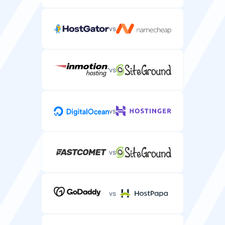
vs
vs
vs
vs
vs