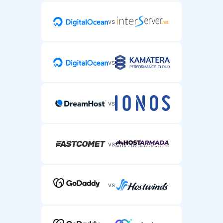
vs
vs
vs
vs
vs