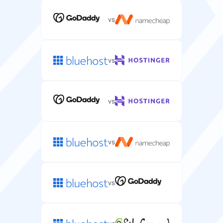
vs
vs
vs
vs
vs