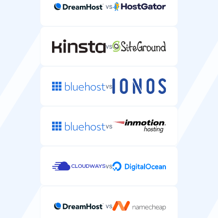
vs
vs
vs
vs
vs
vs