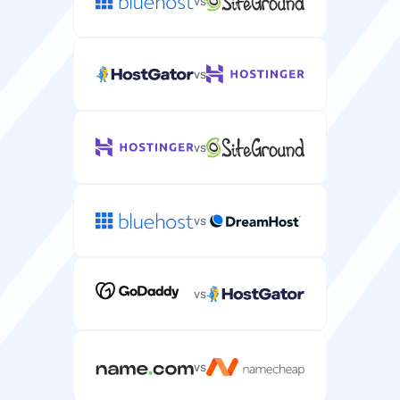
vs
vs
vs
vs
vs
vs