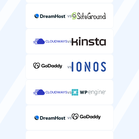
vs
vs
vs
vs
vs