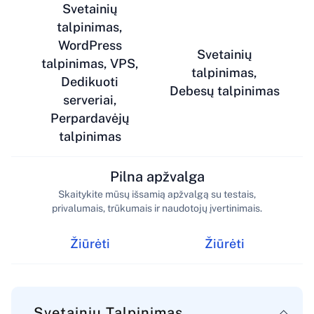
Svetainių
talpinimas,
WordPress
Svetainių
talpinimas, VPS,
talpinimas,
Dedikuoti
Debesų talpinimas
serveriai,
Perpardavėjų
talpinimas
Pilna apžvalga
Skaitykite mūsų išsamią apžvalgą su testais,
privalumais, trūkumais ir naudotojų įvertinimais.
Žiūrėti
Žiūrėti
Svetainių Talpinimas