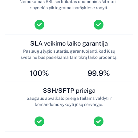
Nemokamas SSL sertifikatas duomenims šifruoti ir
spynelės piktogramai naršyklėse rodyti.
SLA veikimo laiko garantija
Paslaugų lygio sutartis, garantuojanti, kad jūsų
svetainė bus pasiekiama tam tikrą laiko procentą.
100%
99.9%
SSH/SFTP prieiga
Saugaus apvalkalo prieiga failams valdyti ir
komandoms vykdyti jūsų serveryje.