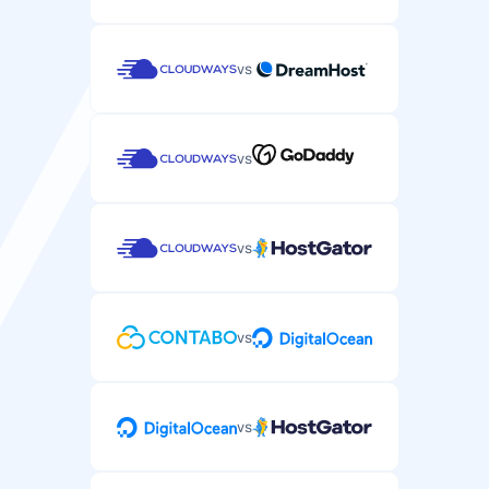
vs
vs
vs
vs
vs