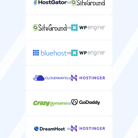
vs
vs
vs
vs
vs
vs