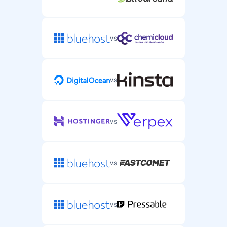
vs
vs
vs
vs
vs