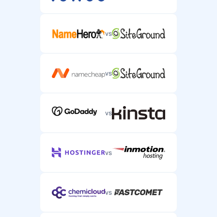
vs
vs
vs
vs
vs