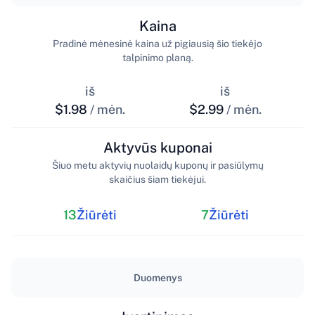
Kaina
Pradinė mėnesinė kaina už pigiausią šio tiekėjo
talpinimo planą.
iš
iš
$1.98
/ mėn.
$2.99
/ mėn.
Aktyvūs kuponai
Šiuo metu aktyvių nuolaidų kuponų ir pasiūlymų
skaičius šiam tiekėjui.
13
Žiūrėti
7
Žiūrėti
Duomenys