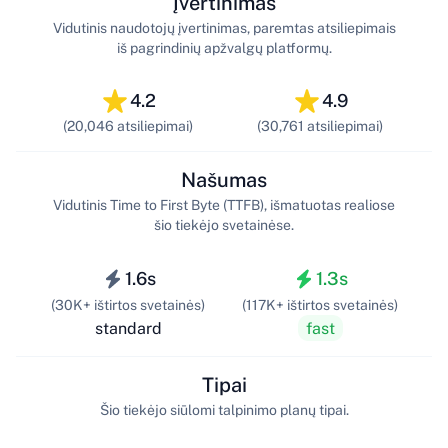
Įvertinimas
Vidutinis naudotojų įvertinimas, paremtas atsiliepimais
iš pagrindinių apžvalgų platformų.
4.2
4.9
(20,046 atsiliepimai)
(30,761 atsiliepimai)
Našumas
Vidutinis Time to First Byte (TTFB), išmatuotas realiose
šio tiekėjo svetainėse.
1.6s
1.3s
(30K+ ištirtos svetainės)
(117K+ ištirtos svetainės)
standard
fast
Tipai
Šio tiekėjo siūlomi talpinimo planų tipai.