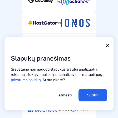
vs
vs
×
vs
Slapukų pranešimas
vs
Ši svetainė nori naudoti slapukus srautui analizuoti ir
reklamų efektyvumui bei personalizavimui matuoti pagal
privatumo politiką
. Ar sutinkate?
vs
Atmesti
Sutikti
vs