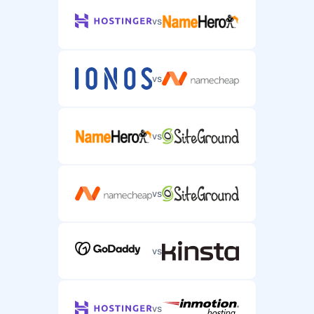
vs
vs
vs
vs
vs
vs