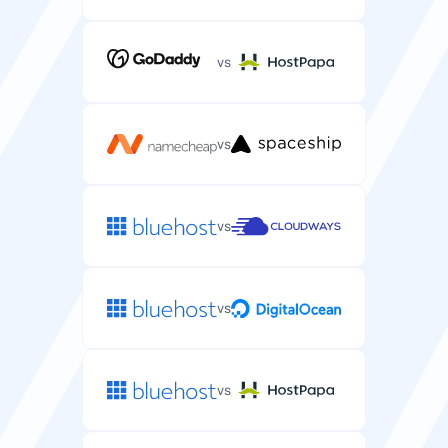
99.9%
99.9%
vs
SSH/SFTP prieiga
Saugaus apvalkalo prieiga WordPress failams valdyti ir
WP-CLI komandoms vykdyti.
vs
vs
Automatinės atsarginės kopijos
Automatinės jūsų WordPress failų ir duomenų bazių
atsarginės kopijos.
vs
kas 24
kas 1-4 dienų
valandų
vs
DDoS apsauga