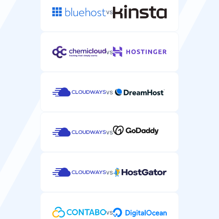
Apsauga nuo DDoS atakų, galinčių sustabdyti jūsų
WordPress svetainę.
vs
/
vs
Palaikymas
vs
Pagalba el. paštu / bilietu
WordPress pagalba el. paštu arba bilietų sistema.
vs
vs
Tiesioginių pokalbių pagalba
Tiesioginių pokalbių pagalba skubiems WordPress
klausimams.
vs