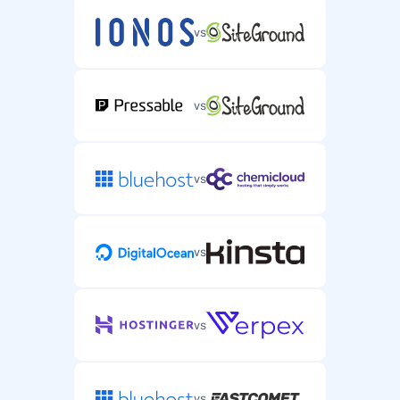
vs
vs
vs
vs
vs
vs