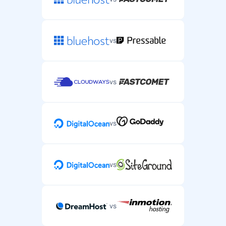
vs
vs
vs
vs
vs