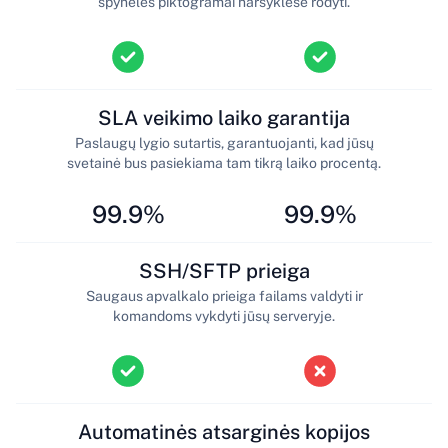
spynelės piktogramai naršyklėse rodyti.
SLA veikimo laiko garantija
Paslaugų lygio sutartis, garantuojanti, kad jūsų
svetainė bus pasiekiama tam tikrą laiko procentą.
99.9%
99.9%
SSH/SFTP prieiga
Saugaus apvalkalo prieiga failams valdyti ir
komandoms vykdyti jūsų serveryje.
Automatinės atsarginės kopijos