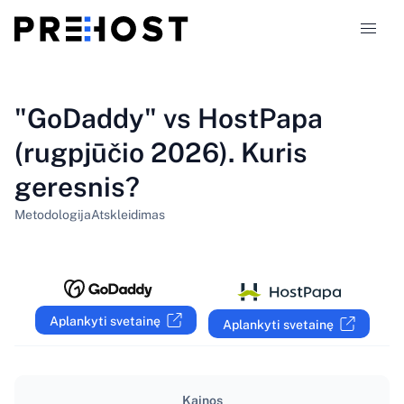
Talpinimo tipai
"GoDaddy" vs HostPapa
(rugpjūčio 2026). Kuris
Palyginimai
geresnis?
Kuponai
319
Metodologija
Atskleidimas
Tinklaraštis
LT
Aplankyti svetainę
Aplankyti svetainę
Kainos