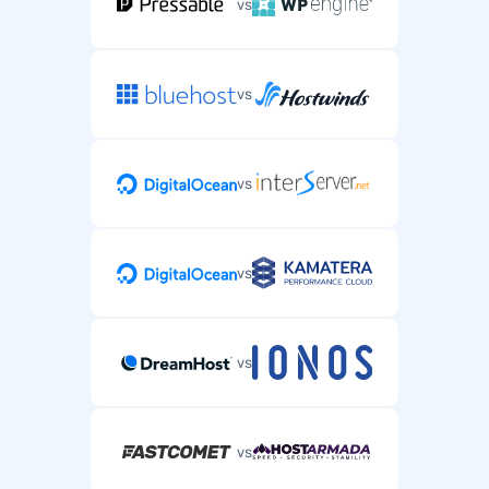
vs
vs
vs
vs
vs
vs