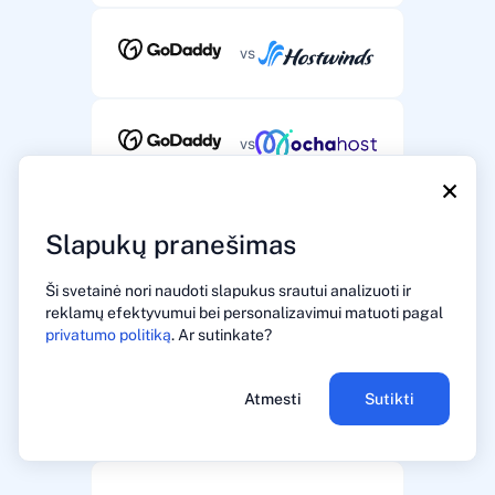
vs
vs
×
vs
Slapukų pranešimas
Ši svetainė nori naudoti slapukus srautui analizuoti ir
reklamų efektyvumui bei personalizavimui matuoti pagal
vs
privatumo politiką
. Ar sutinkate?
Atmesti
Sutikti
vs