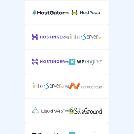
vs
vs
vs
vs
vs