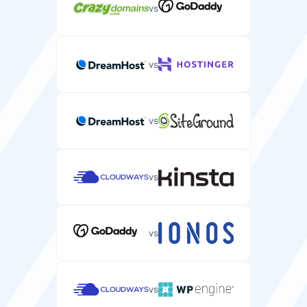
Komandinės eilutės sąsaja WordPress svetainėms
Disko tipas (HDD, SSD, NVMe) jūsų serverio našumui.
vs
valdyti per SSH.
NVMe
NVMe
vs
Saugumas
Greitis
vs
SLA veikimo laiko garantija
Disko tipas
Paslaugų lygio sutartis, garantuojanti jūsų serverio
Disko tipas (HDD, SSD, NVMe), optimizuotas WordPress
veikimo laiką.
vs
našumui.
99.9%
99.9%
NVMe
NVMe
vs
SSH/SFTP prieiga
HTTP/2 palaikymas
Saugaus apvalkalo prieiga jūsų serverio failams valdyti
Modernus žiniatinklio protokolas, pagreitinantis
ir komandoms vykdyti.
vs
WordPress svetainių įkėlimą.