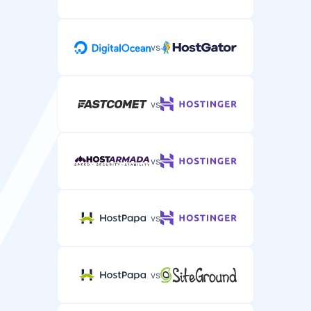
vs
Pagalba telefonu
Pagalba telefonu sudėtingiems WordPress talpinimo
klausimams.
vs
vs
vs
vs