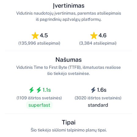
Įvertinimas
Vidutinis naudotojų įvertinimas, paremtas atsiliepimais
iš pagrindinių apžvalgų platformų.
4.5
4.6
(135,996 atsiliepimai)
(3,384 atsiliepimai)
Našumas
Vidutinis Time to First Byte (TTFB), išmatuotas realiose
šio tiekėjo svetainėse.
1.1s
1.6s
(1109 ištirtos svetainės)
(3020 ištirtos svetainės)
superfast
standard
Tipai
Šio tiekėjo siūlomi talpinimo planų tipai.