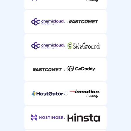
vs
vs
vs
vs
vs