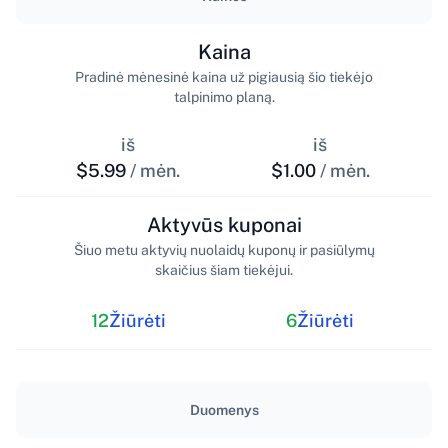
Kaina
Pradinė mėnesinė kaina už pigiausią šio tiekėjo
talpinimo planą.
iš
iš
$5.99
/ mėn.
$1.00
/ mėn.
Aktyvūs kuponai
Šiuo metu aktyvių nuolaidų kuponų ir pasiūlymų
skaičius šiam tiekėjui.
12
Žiūrėti
6
Žiūrėti
Duomenys