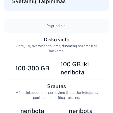
Svetainių Talpinimas
Pagrindiniai
Disko vieta
Vieta jūsų svetainės failams, duomenų bazėms ir el.
laiškams.
100 GB iki
100-300 GB
neribota
Srautas
Mėnesinis duomenų perdavimo limitas lankytojams,
pasiekiantiems jūsų svetainę.
neribota
neribota