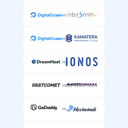
vs
vs
vs
vs
vs