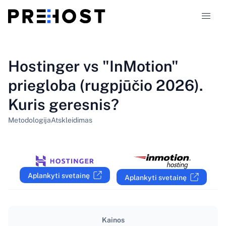
Talpinimo tipai
Hostinger vs "InMotion"
priegloba (rugpjūčio 2026).
Palyginimai
Kuris geresnis?
Kuponai
319
Metodologija
Atskleidimas
Tinklaraštis
LT
Aplankyti svetainę
Aplankyti svetainę
Kainos