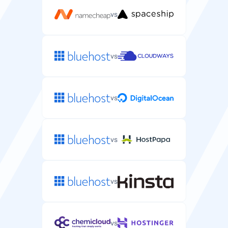
vs
vs
vs
vs
vs
vs