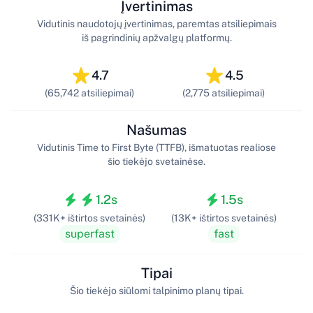
Įvertinimas
Vidutinis naudotojų įvertinimas, paremtas atsiliepimais
iš pagrindinių apžvalgų platformų.
4.7
4.5
(65,742 atsiliepimai)
(2,775 atsiliepimai)
Našumas
Vidutinis Time to First Byte (TTFB), išmatuotas realiose
šio tiekėjo svetainėse.
1.2s
1.5s
(331K+ ištirtos svetainės)
(13K+ ištirtos svetainės)
superfast
fast
Tipai
Šio tiekėjo siūlomi talpinimo planų tipai.