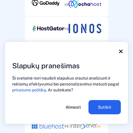
vs
vs
×
vs
Slapukų pranešimas
vs
Ši svetainė nori naudoti slapukus srautui analizuoti ir
reklamų efektyvumui bei personalizavimui matuoti pagal
privatumo politiką
. Ar sutinkate?
vs
Atmesti
Sutikti
vs