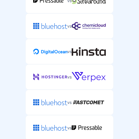
vs
vs
vs
vs
vs
vs