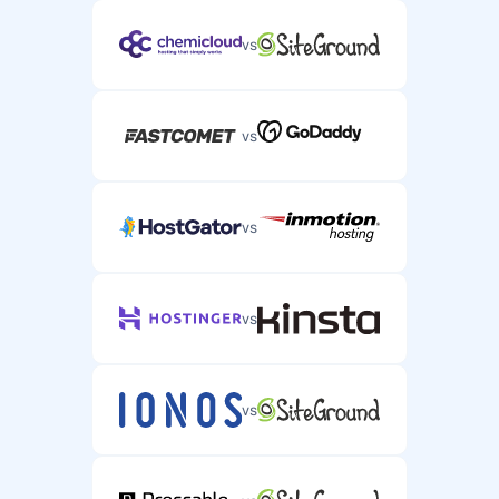
vs
vs
vs
vs
vs