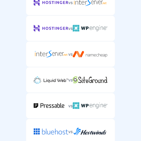
vs
vs
vs
vs
vs
vs