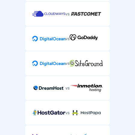
vs
vs
vs
vs
vs