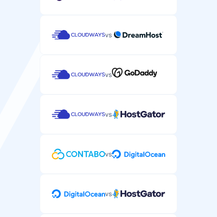
vs
vs
vs
vs
vs