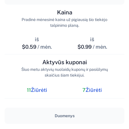
Kaina
Pradinė mėnesinė kaina už pigiausią šio tiekėjo
talpinimo planą.
iš
iš
$0.59
/ mėn.
$0.99
/ mėn.
Aktyvūs kuponai
Šiuo metu aktyvių nuolaidų kuponų ir pasiūlymų
skaičius šiam tiekėjui.
11
Žiūrėti
7
Žiūrėti
Duomenys