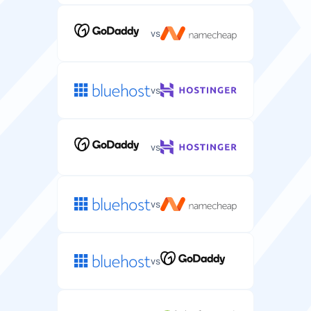
Operacinė sistema
vs
Serverio operacinė sistema (Linux/Windows) jūsų
talpinimo aplinkai.
Linux
Linux
vs
Dedikuotas IP
Unikalus IP adresas, priskirtas jūsų serveriui, gerinantis
vs
saugumą ir valdymą.
vs
Pinigų grąžinimo garantija
Dienos, per kurias galite išbandyti serverio talpinimą ir
vs
gauti visą pinigų grąžinimą.
90 dienų