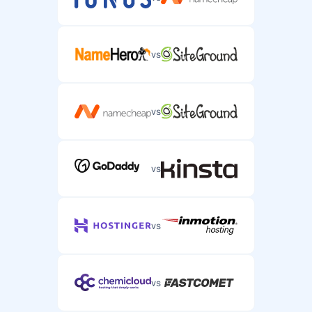
vs
vs
vs
vs
vs