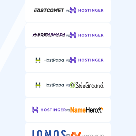
vs
vs
vs
vs
vs
vs