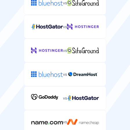
vs
Nemokamas domenas
Nemokama domeno vardo registracija, įtraukta į jūsų
vs
serverio planą.
vs
Nemokamas perkėlimas
Nemokama serverio perkėlimo paslauga iš dabartinio
vs
tiekėjo.
/
vs
CPU
Apdorojimo galia ir branduoliai, skirti jūsų serveriui.
vs