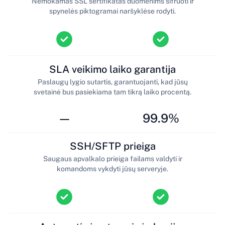
Nemokamas SSL sertifikatas duomenims šifruoti ir
spynelės piktogramai naršyklėse rodyti.
SLA veikimo laiko garantija
Paslaugų lygio sutartis, garantuojanti, kad jūsų
svetainė bus pasiekiama tam tikrą laiko procentą.
—
99.9%
SSH/SFTP prieiga
Saugaus apvalkalo prieiga failams valdyti ir
komandoms vykdyti jūsų serveryje.