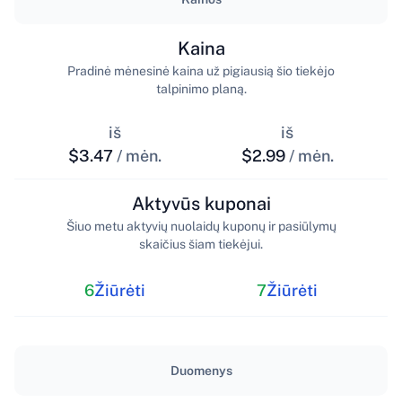
Kaina
Pradinė mėnesinė kaina už pigiausią šio tiekėjo
talpinimo planą.
iš
iš
$3.47
/ mėn.
$2.99
/ mėn.
Aktyvūs kuponai
Šiuo metu aktyvių nuolaidų kuponų ir pasiūlymų
skaičius šiam tiekėjui.
6
Žiūrėti
7
Žiūrėti
Duomenys