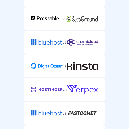
vs
vs
vs
vs
vs