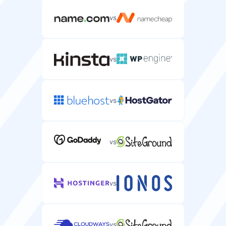
vs
—
neribota
Pašto dėžutės
vs
El. pašto paskyrų skaičius, kurias galite sukurti savo
serveryje (paprastai neribota).
—
neribota
vs
Pinigų grąžinimo garantija
vs
Dienos, per kurias galite išbandyti serverio talpinimą ir
gauti visą pinigų grąžinimą.
30 dienų
14 dienų
vs
Nemokamas domenas
Nemokama domeno vardo registracija, įtraukta į jūsų
vs