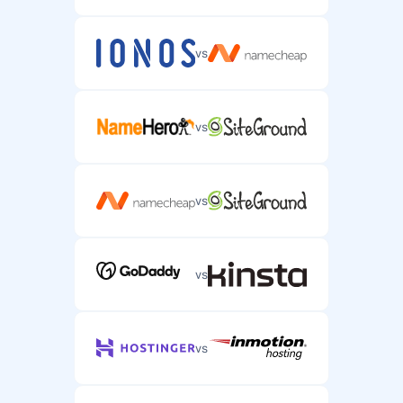
Pagalba telefonu
vs
Pagalba telefonu sudėtingiems serverio talpinimo
klausimams.
vs
vs
vs
vs