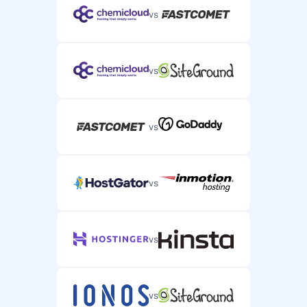
vs
vs
vs
vs
vs
vs