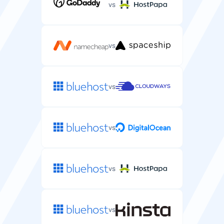
vs
—
vs
Saugumas
vs
Nemokamas SSL sertifikatas
Nemokamas SSL sertifikatas jūsų serverio
programoms apsaugoti.
vs
vs
SLA veikimo laiko garantija
Paslaugų lygio sutartis, garantuojanti jūsų serverio
veikimo laiką.
vs