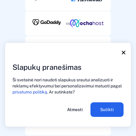
vs
vs
×
Slapukų pranešimas
vs
Ši svetainė nori naudoti slapukus srautui analizuoti ir
reklamų efektyvumui bei personalizavimui matuoti pagal
privatumo politiką
. Ar sutinkate?
vs
Atmesti
Sutikti
vs