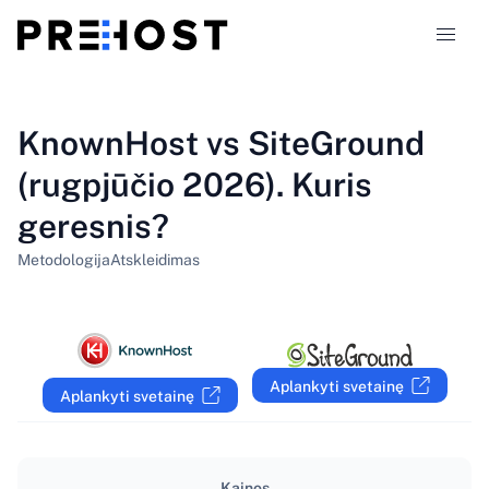
Talpinimo tipai
KnownHost vs SiteGround
(rugpjūčio 2026). Kuris
Palyginimai
geresnis?
Kuponai
319
Metodologija
Atskleidimas
Tinklaraštis
LT
Aplankyti svetainę
Aplankyti svetainę
Kainos