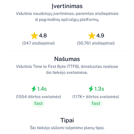
Įvertinimas
Vidutinis naudotojų įvertinimas, paremtas atsiliepimais
iš pagrindinių apžvalgų platformų.
4.8
4.9
(347 atsiliepimai)
(30,761 atsiliepimai)
Našumas
Vidutinis Time to First Byte (TTFB), išmatuotas realiose
šio tiekėjo svetainėse.
1.4s
1.3s
(1554 ištirtos svetainės)
(117K+ ištirtos svetainės)
fast
fast
Tipai
Šio tiekėjo siūlomi talpinimo planų tipai.