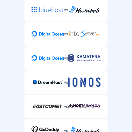
vs
vs
vs
vs
vs
vs