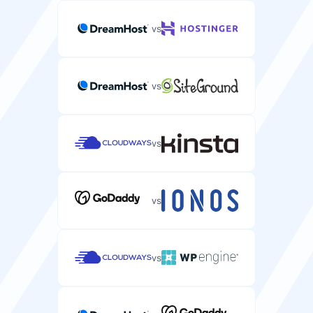
6-32 GB
8-20 GB
vs
Valdoma paslauga
vs
Visiškai valdomas serverio talpinimas su technine
pagalba ir priežiūra.
vs
Pasirinktinio ISO palaikymas
vs
Galimybė įdiegti pasirinktines operacinės sistemos
atvaizdus savo serveryje.
vs
VNC prieiga