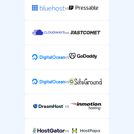
vs
vs
vs
vs
vs
vs