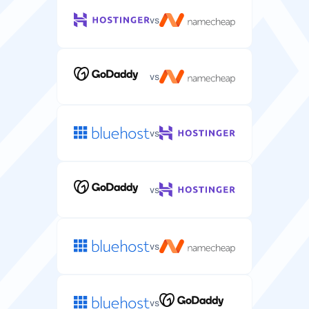
GB
vs
Valdymo skydas
Pasirinktinė internetinė sąsaja jūsų serveriui ir
programoms valdyti.
vs
other
vs
Svetainių skaičius
Svetainių skaičius, kurias galite talpinti savo serveryje
(neribota daugumai planų).
vs
—
neribota
vs
Operacinė sistema
Serverio operacinė sistema (Linux/Windows) jūsų
talpinimo aplinkai.
vs