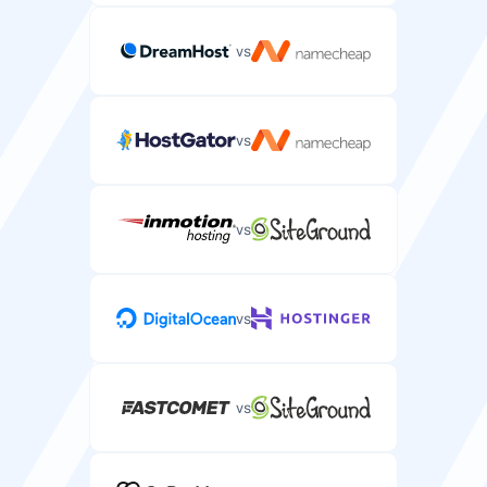
—
vs
HTTP/3 palaikymas
Naujausias žiniatinklio protokolas su pagerintu našumu
ir patikimumu.
vs
—
vs
Redis podėliavimas
Atminties podėliavimo sistema, kurią galite įdiegti savo
serveryje.
vs
—
vs
CDN įtrauktas
Turinio pristatymo tinklo paslauga, įtraukta į jūsų
serverio planą.