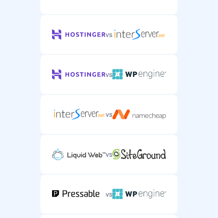
vs
vs
vs
vs
vs