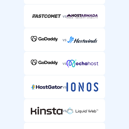
vs
vs
vs
vs
vs