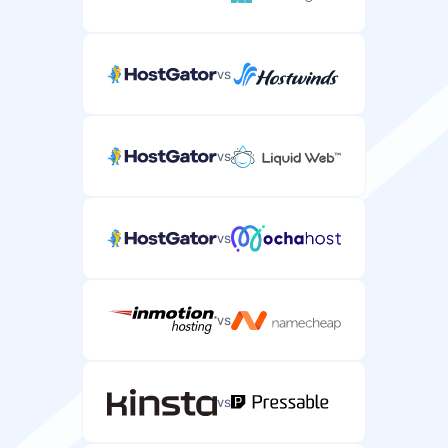
vs
vs
vs
vs
vs