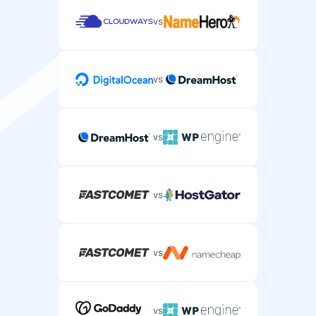
vs
vs
vs
vs
vs
vs