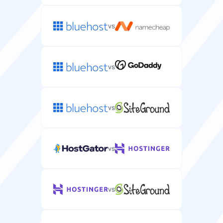
vs
vs
vs
vs
vs