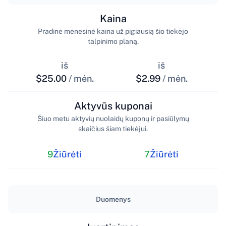
Kaina
Pradinė mėnesinė kaina už pigiausią šio tiekėjo
talpinimo planą.
iš
iš
$25.00
/ mėn.
$2.99
/ mėn.
Aktyvūs kuponai
Šiuo metu aktyvių nuolaidų kuponų ir pasiūlymų
skaičius šiam tiekėjui.
9
Žiūrėti
7
Žiūrėti
Duomenys