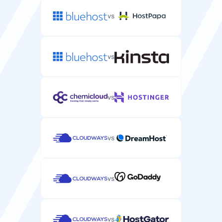
vs
vs
vs
vs
vs
vs