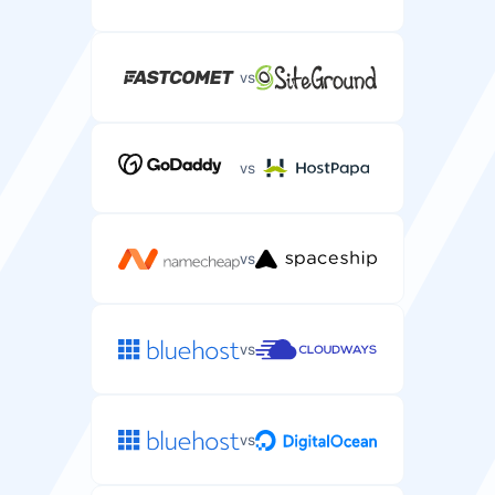
vs
vs
vs
vs
vs