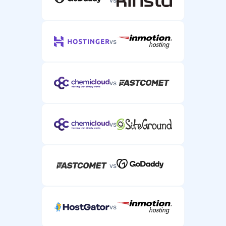
vs
vs
vs
vs
vs
vs