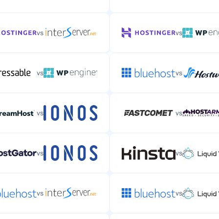
vs
vs
vs
vs
vs
vs
vs
vs
vs
vs