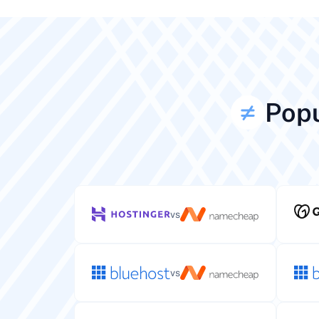
Popu
vs
vs