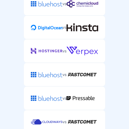
vs
vs
vs
vs
vs
vs