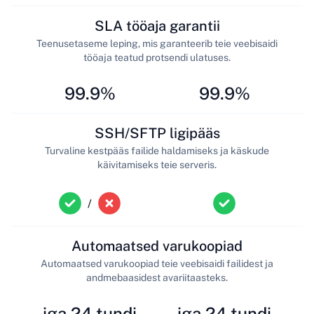
SLA tööaja garantii
Teenusetaseme leping, mis garanteerib teie veebisaidi
tööaja teatud protsendi ulatuses.
99.9%
99.9%
SSH/SFTP ligipääs
Turvaline kestpääs failide haldamiseks ja käskude
käivitamiseks teie serveris.
/
Automaatsed varukoopiad
Automaatsed varukoopiad teie veebisaidi failidest ja
andmebaasidest avariitaasteks.
iga 24 tundi
iga 24 tundi