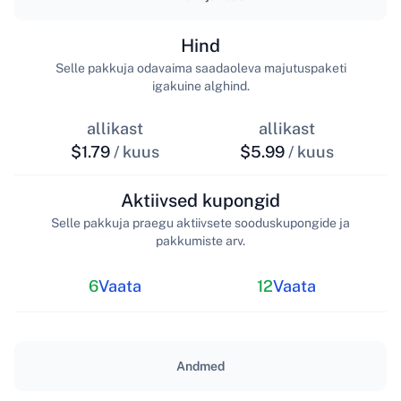
Hind
Selle pakkuja odavaima saadaoleva majutuspaketi
igakuine alghind.
allikast
allikast
$1.79
/ kuus
$5.99
/ kuus
Aktiivsed kupongid
Selle pakkuja praegu aktiivsete sooduskupongide ja
pakkumiste arv.
6
Vaata
12
Vaata
Andmed