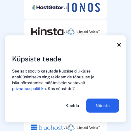
vs
vs
×
vs
Küpsiste teade
See sait soovib kasutada küpsiseid liikluse
analüüsimiseks ning reklaamide tõhususe ja
vs
isikupärastamise mõõtmiseks vastavalt
privaatsuspoliitika
. Kas nõustute?
vs
Keeldu
Nõustu
vs