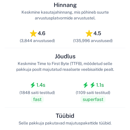
Hinnang
Keskmine kasutajahinnang, mis põhineb suurte
arvustusplatvormide arvustustel.
4.6
4.5
(3,844 arvustused)
(135,996 arvustused)
Jõudlus
Keskmine Time to First Byte (TTFB), mõõdetud selle
pakkuja poolt majutatud reaalsete veebisaitide pealt.
1.4s
1.1s
(1848 saiti testitud)
(1109 saiti testitud)
fast
superfast
Tüübid
Selle pakkuja pakutavad majutuspakettide tüübid.