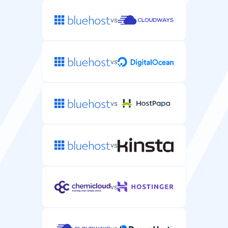
vs
vs
vs
vs
vs