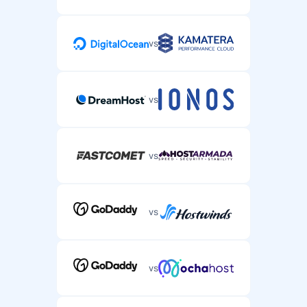
vs
vs
vs
vs
vs