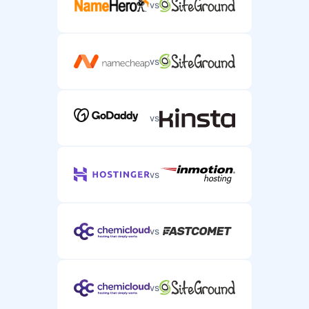
vs
vs
vs
vs
vs
vs