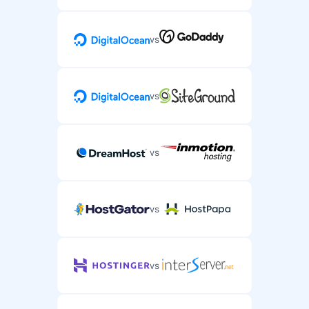
vs
vs
vs
vs
vs