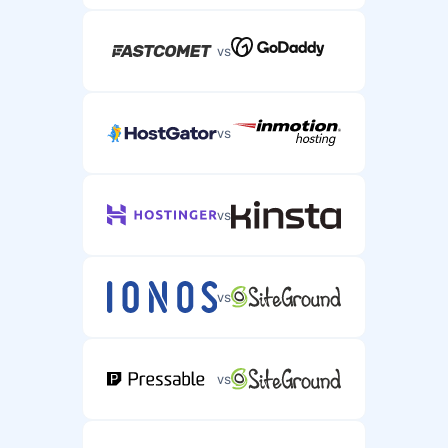
vs
vs
vs
vs
vs