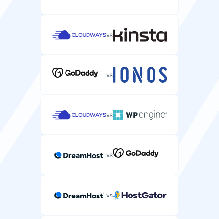
1-10 Gbps
—
vs
Turvalisus
vs
SLA tööaja garantii
Teenusetaseme leping, mis garanteerib teie serveri
tööaja.
vs
99.9%
99.9%
vs
SSH/SFTP ligipääs
Turvaline kestpääs teie serveri failide haldamiseks ja
käskude käivitamiseks.
vs