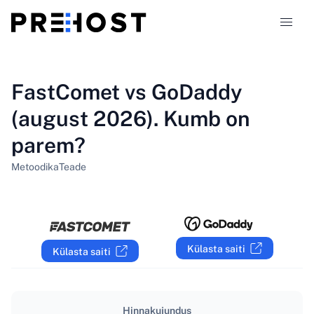
Majutustüübid
FastComet vs GoDaddy
(august 2026). Kumb on
Võrdlused
parem?
Kupongid
319
Metoodika
Teade
Blogi
ET
Külasta saiti
Külasta saiti
Hinnakujundus