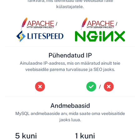
Tarkvara, mis teenindab teie veebisaidi faile
külastajatele.
/
/
Pühendatud IP
Ainulaadne IP-aadress, mis on määratud ainult teie
veebisaidile parema turvalisuse ja SEO jaoks.
/
Andmebaasid
MySQL andmebaaside arv, mida saate oma veebisaitide
jaoks luua.
5 kuni
1 kuni