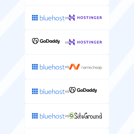
Linux
Linux
vs
Pühendatud IP
Ainulaadne IP-aadress, mis on määratud teie serverile
parema turvalisuse ja kontrolli jaoks.
vs
vs
Raha tagastamise garantii
Päevade arv, mil saate serverimajutust proovida ja
täieliku tagasimakse saada.
vs
7 päeva
vs
Tasuta domeen
Tasuta domeeninimi on teie serveripaketis kaasas.