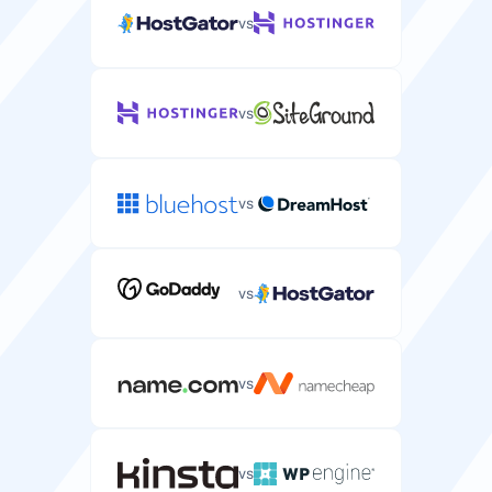
vs
Tasuta üleviimine
vs
Tasuta serveri üleviimisteenus teie praeguselt
pakkujalt.
vs
CPU
vs
Arvutusvõimsus ja tuumad, mis on eraldatud teie
serverile.
1-24 CPU
1-32 CPU
vs
RAM
Mälu, mis on eraldatud teie serverile rakenduste
vs