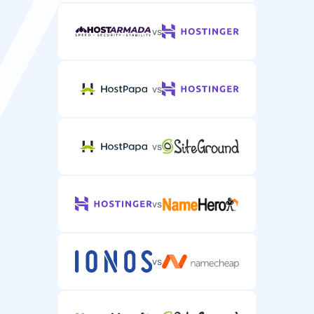
vs
vs
vs
vs
vs