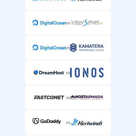
vs
vs
vs
vs
vs