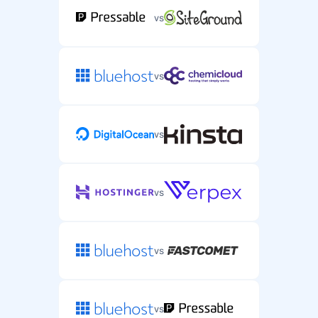
vs
vs
vs
vs
vs
vs