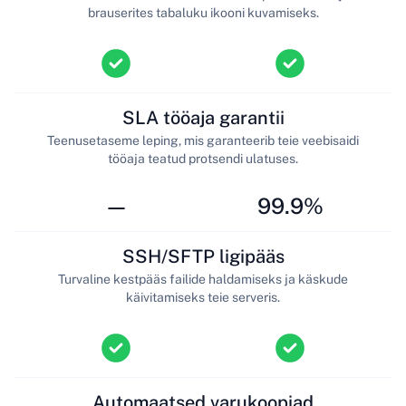
brauserites tabaluku ikooni kuvamiseks.
SLA tööaja garantii
Teenusetaseme leping, mis garanteerib teie veebisaidi
tööaja teatud protsendi ulatuses.
—
99.9%
SSH/SFTP ligipääs
Turvaline kestpääs failide haldamiseks ja käskude
käivitamiseks teie serveris.
Automaatsed varukoopiad