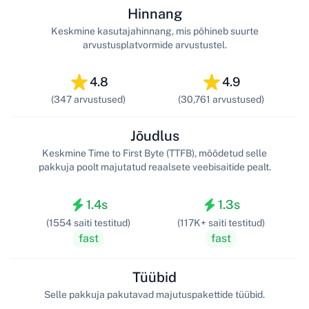
Hinnang
Keskmine kasutajahinnang, mis põhineb suurte
arvustusplatvormide arvustustel.
4.8
4.9
(347 arvustused)
(30,761 arvustused)
Jõudlus
Keskmine Time to First Byte (TTFB), mõõdetud selle
pakkuja poolt majutatud reaalsete veebisaitide pealt.
1.4s
1.3s
(1554 saiti testitud)
(117K+ saiti testitud)
fast
fast
Tüübid
Selle pakkuja pakutavad majutuspakettide tüübid.