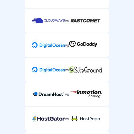
vs
vs
vs
vs
vs