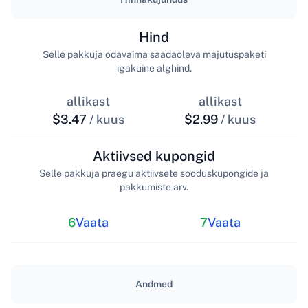
Hind
Selle pakkuja odavaima saadaoleva majutuspaketi
igakuine alghind.
allikast
allikast
$3.47
/ kuus
$2.99
/ kuus
Aktiivsed kupongid
Selle pakkuja praegu aktiivsete sooduskupongide ja
pakkumiste arv.
6
Vaata
7
Vaata
Andmed