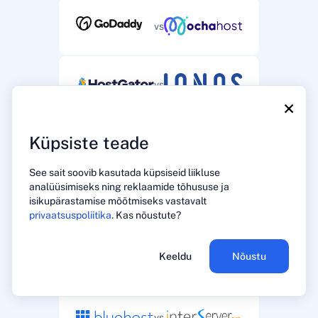
vs
vs
×
Küpsiste teade
vs
See sait soovib kasutada küpsiseid liikluse
analüüsimiseks ning reklaamide tõhususe ja
vs
isikupärastamise mõõtmiseks vastavalt
privaatsuspoliitika
. Kas nõustute?
Keeldu
Nõustu
vs
vs