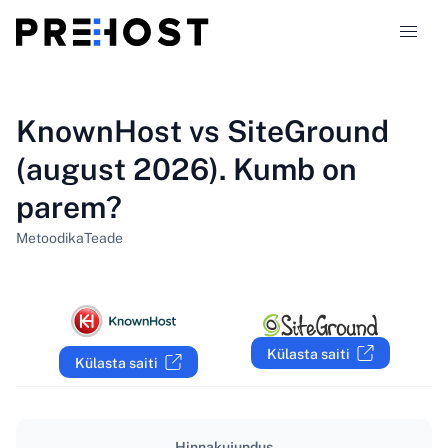
Majutustüübid
KnownHost vs SiteGround
(august 2026). Kumb on
Võrdlused
parem?
Kupongid
319
Metoodika
Teade
Blogi
ET
Külasta saiti
Külasta saiti
Hinnakujundus