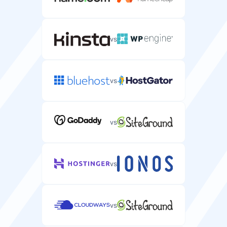
—
piiramatu
Postkastid
vs
E-posti kontod, mida saate oma serveris luua (tavaliselt
piiramatu).
—
piiramatu
vs
Raha tagastamise garantii
vs
Päevade arv, mil saate serverimajutust proovida ja
täieliku tagasimakse saada.
30 päeva
14 päeva
vs
Tasuta domeen
Tasuta domeeninimi on teie serveripaketis kaasas.
vs