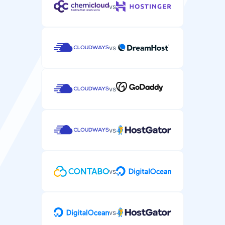
—
99.9%
vs
SSH/SFTP ligipääs
Turvaline kestpääs teie serveri failide haldamiseks ja
vs
käskude käivitamiseks.
vs
Automaatsed varukoopiad
Automaatsed varukoopiad teie serveri andmetest ja
vs
konfiguratsioonidest.
iga 24 tundi
iga 24 tundi
vs
DDoS kaitse
Kaitse DDoS rünnakute vastu teie serveril.
vs