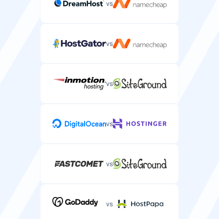
—
vs
HTTP/3 tugi
vs
Uusim veebiprotokoll, mis pakub paremat jõudlust ja
töökindlust.
—
vs
Redis vahemälu
vs
Mälusisene vahemälusüsteem, mille saate oma
serverisse paigaldada.
—
vs
CDN kaasas
vs
Sisuedastusvõrguteenus, mis on kaasas teie
serveripaketiga.