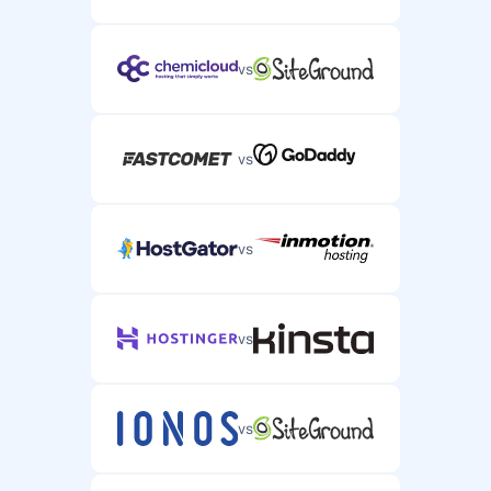
vs
vs
vs
vs
vs