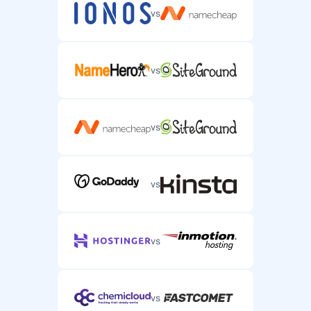
Telefonitugi
vs
Telefonitugi keerukate serverimajutuse probleemide
jaoks.
vs
vs
vs
vs
vs