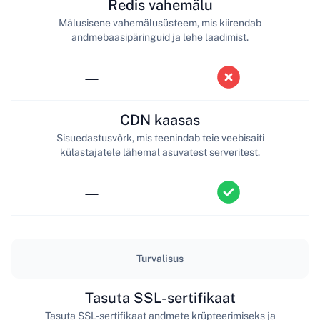
Redis vahemälu
Mälusisene vahemälusüsteem, mis kiirendab
andmebaasipäringuid ja lehe laadimist.
—
CDN kaasas
Sisuedastusvõrk, mis teenindab teie veebisaiti
külastajatele lähemal asuvatest serveritest.
—
Turvalisus
Tasuta SSL-sertifikaat
Tasuta SSL-sertifikaat andmete krüpteerimiseks ja