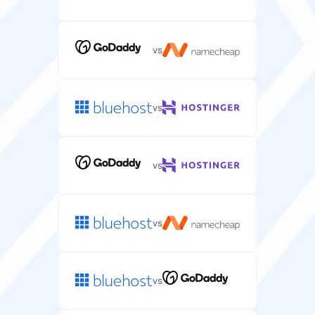
Juhtpaneel
Valikuline veebipõhine liides teie serveri ja rakenduste
haldamiseks.
vs
other
vs
Saitide arv
Veebisaitide arv, mida saate oma serveris majutada
(enamiku pakettide puhul piiramatu).
vs
—
piiramatu
vs
Operatsioonisüsteem
Serveri operatsioonisüsteem (Linux/Windows) teie
majutuskeskkonna jaoks.
vs
Linux
Linux