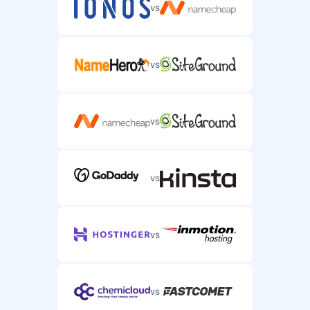
vs
Reaalajas vestlus
Reaalajas vestlustugi kiireloomuliste
serveriprobleemide jaoks.
vs
vs
Telefonitugi
Telefonitugi keerukate serverimajutuse probleemide
jaoks.
vs
vs
vs