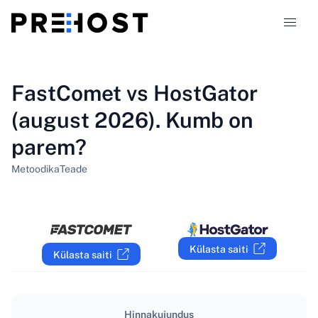
Majutustüübid
FastComet vs HostGator
(august 2026). Kumb on
Võrdlused
parem?
Kupongid
319
Metoodika
Teade
Blogi
ET
Külasta saiti
Külasta saiti
Hinnakujundus