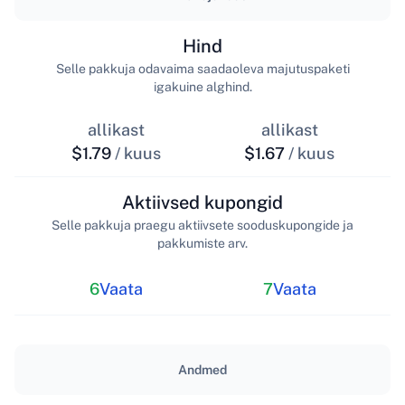
Hind
Selle pakkuja odavaima saadaoleva majutuspaketi
igakuine alghind.
allikast
allikast
$1.79
/ kuus
$1.67
/ kuus
Aktiivsed kupongid
Selle pakkuja praegu aktiivsete sooduskupongide ja
pakkumiste arv.
6
Vaata
7
Vaata
Andmed