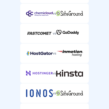
vs
vs
vs
vs
vs