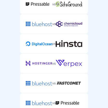
vs
vs
vs
vs
vs
vs