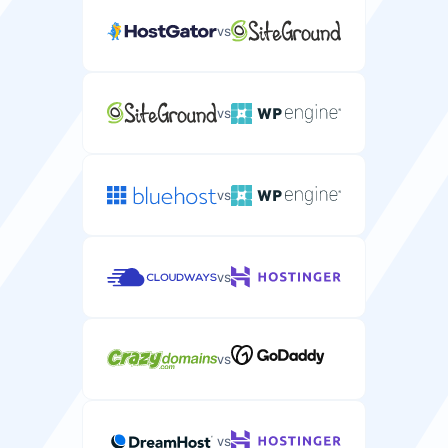
vs
Tasuta üleviimine
vs
Tasuta serveri üleviimisteenus teie praeguselt
pakkujalt.
vs
CPU
vs
Arvutusvõimsus ja tuumad, mis on eraldatud teie
serverile.
1-24 CPU
2-8 CPU
vs
RAM
vs
Mälu, mis on eraldatud teie serverile rakenduste