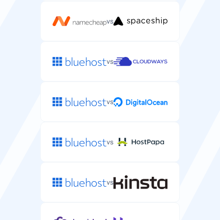
Sisuedastusvõrguteenus, mis on kaasas teie
serveripaketiga.
vs
vs
Võrgukiirus
Võrguühenduse kiirus teie serveri andmeedastuse
jaoks.
vs
1-10 Gbps
100 Mbps
vs
Turvalisus
vs
Tasuta SSL-sertifikaat
Tasuta SSL-sertifikaat teie serveri rakenduste
kaitsmiseks.