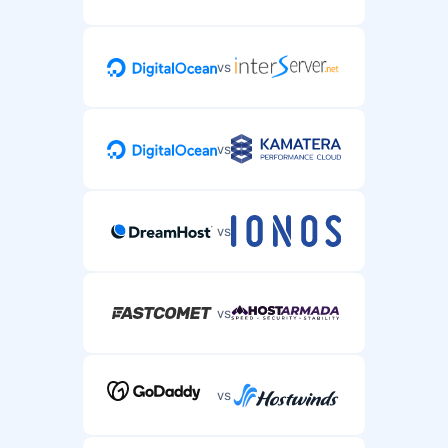
vs
vs
vs
vs
vs