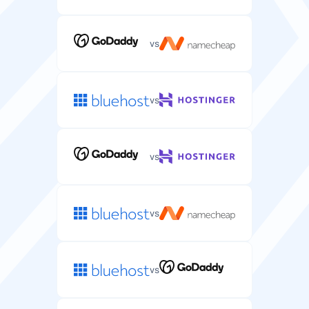
Juhtpaneel
Valikuline veebipõhine liides teie serveri ja rakenduste
haldamiseks.
vs
vs
Saitide arv
Veebisaitide arv, mida saate oma serveris majutada
(enamiku pakettide puhul piiramatu).
vs
piiramatu
piiramatu
vs
Operatsioonisüsteem
Serveri operatsioonisüsteem (Linux/Windows) teie
majutuskeskkonna jaoks.
vs
Linux
Linux