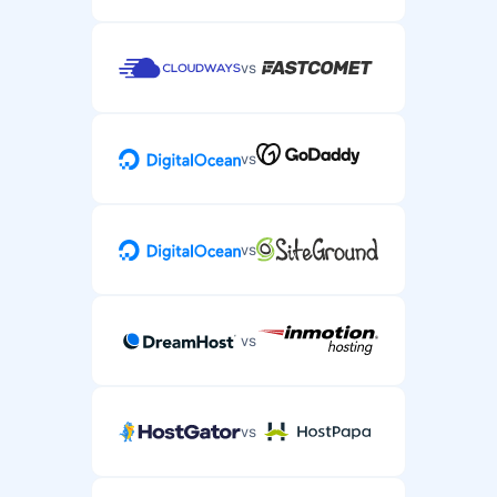
vs
vs
vs
vs
vs