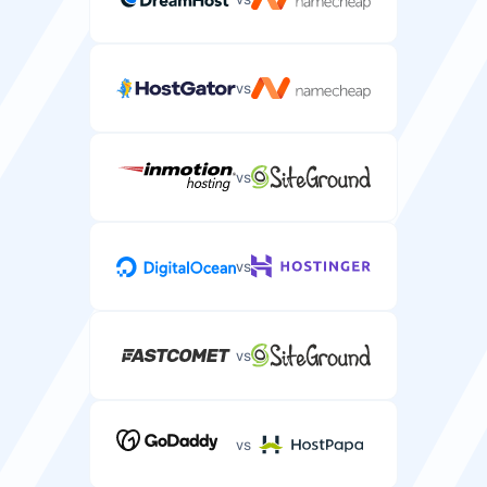
vs
HTTP/3 tugi
Uusim veebiprotokoll, mis pakub paremat jõudlust ja
töökindlust.
vs
vs
Redis vahemälu
Mälusisene vahemälusüsteem, mille saate oma
serverisse paigaldada.
vs
vs
CDN kaasas