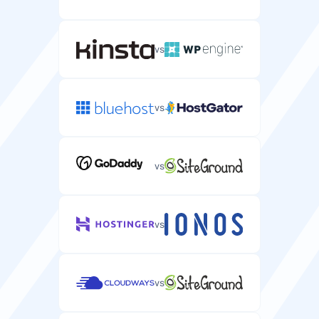
piiramatu
piiramatu
vs
Postkastid
E-posti kontod, mida saate oma serveris luua (tavaliselt
piiramatu).
vs
piiramatu
piiramatu
vs
Raha tagastamise garantii
Päevade arv, mil saate serverimajutust proovida ja
täieliku tagasimakse saada.
vs
7 päeva
vs
Tasuta domeen
Tasuta domeeninimi on teie serveripaketis kaasas.