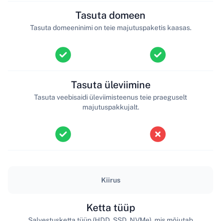
Tasuta domeen
Tasuta domeeninimi on teie majutuspaketis kaasas.
Tasuta üleviimine
Tasuta veebisaidi üleviimisteenus teie praeguselt
majutuspakkujalt.
Kiirus
Ketta tüüp
Salvestusketta tüüp (HDD, SSD, NVMe), mis mõjutab