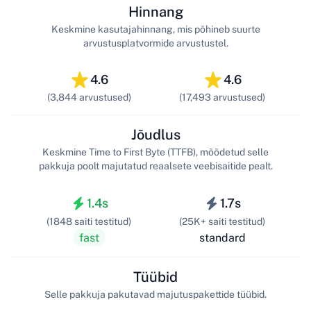
Hinnang
Keskmine kasutajahinnang, mis põhineb suurte
arvustusplatvormide arvustustel.
4.6
4.6
(3,844 arvustused)
(17,493 arvustused)
Jõudlus
Keskmine Time to First Byte (TTFB), mõõdetud selle
pakkuja poolt majutatud reaalsete veebisaitide pealt.
1.4s
1.7s
(1848 saiti testitud)
(25K+ saiti testitud)
fast
standard
Tüübid
Selle pakkuja pakutavad majutuspakettide tüübid.