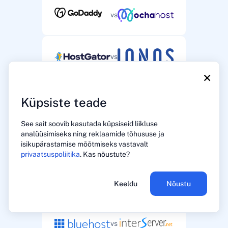
vs
vs
×
vs
Küpsiste teade
See sait soovib kasutada küpsiseid liikluse
analüüsimiseks ning reklaamide tõhususe ja
vs
isikupärastamise mõõtmiseks vastavalt
privaatsuspoliitika
. Kas nõustute?
vs
Keeldu
Nõustu
vs