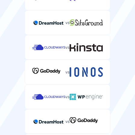
käitamiseks.
2-128 GB
4-16 GB
vs
Hallatav teenus
Täielikult hallatav serverimajutus tehnilise toe ja
vs
hooldusega.
vs
Kohandatud ISO tugi
Võimalus paigaldada kohandatud
vs
operatsioonisüsteemi tõmmiseid teie serverisse.
vs
VNC ligipääs