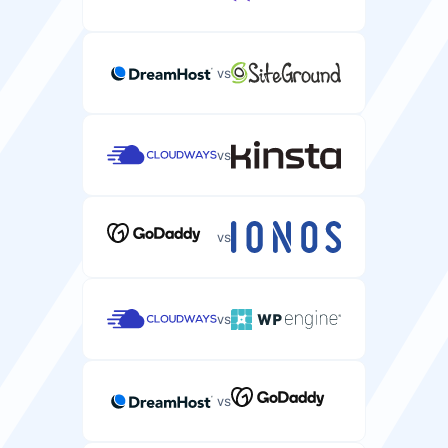
RAM
Palvelimellesi varattu muisti sovellusten
suorittamiseen.
vs
2-128 GB
4-16 GB
vs
Hallittu palvelu
Täysin hallittu palvelinwebhotelli teknisellä tuella ja
ylläpidolla.
vs
vs
Mukautettu ISO -tuki
Mahdollisuus asentaa mukautettuja
käyttöjärjestelmäkuvia palvelimellesi.
vs