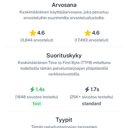
Arvosana
Keskimääräinen käyttäjäarvosana, joka perustuu
arvosteluihin suurimmilta arvostelualustoilta.
4.6
4.6
(3,844 arvostelut)
(17,493 arvostelut)
Suorituskyky
Keskimääräinen Time to First Byte (TTFB) mitattuna
todellisilla tämän palveluntarjoajan ylläpitämillä
verkkosivustoilla.
1.4s
1.7s
(1848 sivustoa testattu)
(25K+ sivustoa testattu)
fast
standard
Tyypit
Tämän palveluntarjoajan tarjoamien