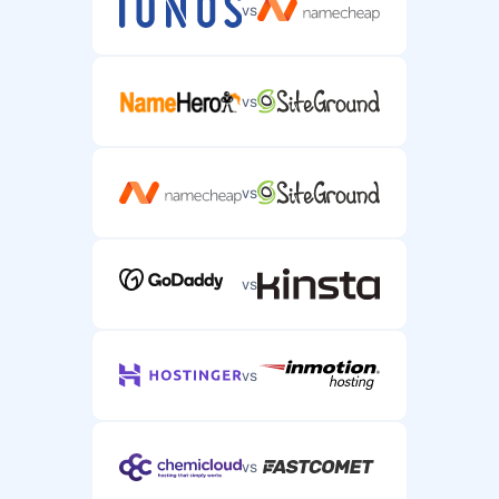
vs
Live chat -tuki
vs
Reaaliaikainen chat-tuki kiireellisiin palvelinongelmiin.
vs
Puhelintuki
Puhelintuki monimutkaisiin
vs
palvelinwebhotelliongelmiin.
vs
vs