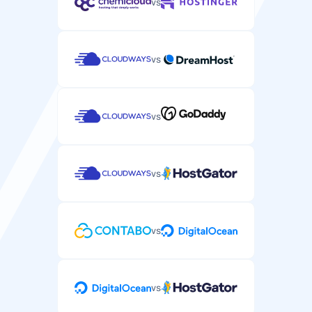
vs
vs
SLA-käytettävyystakuu
Palvelutasosopimus, joka takaa palvelimesi
käytettävyyden.
vs
99.9%
99.9%
vs
SSH/SFTP-yhteys
SSH-yhteys palvelimen tiedostojen hallintaan ja
komentojen suorittamiseen.
vs
vs
Automaattiset varmuuskopiot