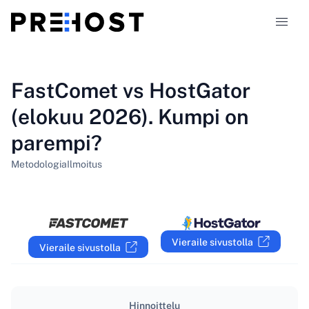
Webhotellityypit
FastComet vs HostGator
(elokuu 2026). Kumpi on
Vertailut
parempi?
Kupongit
319
Metodologia
Ilmoitus
Blogi
FI
Vieraile sivustolla
Vieraile sivustolla
Hinnoittelu