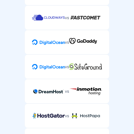
vs
vs
vs
vs
vs