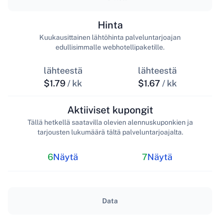
Hinta
Kuukausittainen lähtöhinta palveluntarjoajan
edullisimmalle webhotellipaketille.
lähteestä
lähteestä
$1.79
/ kk
$1.67
/ kk
Aktiiviset kupongit
Tällä hetkellä saatavilla olevien alennuskuponkien ja
tarjousten lukumäärä tältä palveluntarjoajalta.
6
Näytä
7
Näytä
Data