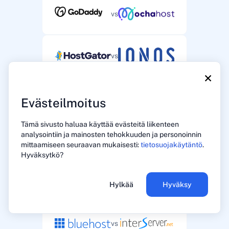
vs
vs
×
vs
Evästeilmoitus
Tämä sivusto haluaa käyttää evästeitä liikenteen
analysointiin ja mainosten tehokkuuden ja personoinnin
vs
mittaamiseen seuraavan mukaisesti:
tietosuojakäytäntö
.
Hyväksytkö?
vs
Hylkää
Hyväksy
vs