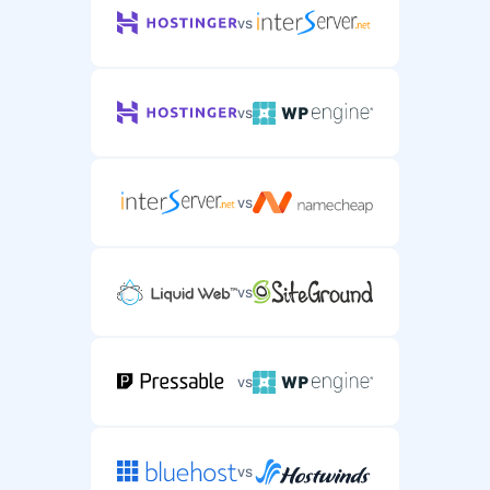
vs
vs
vs
vs
vs
vs