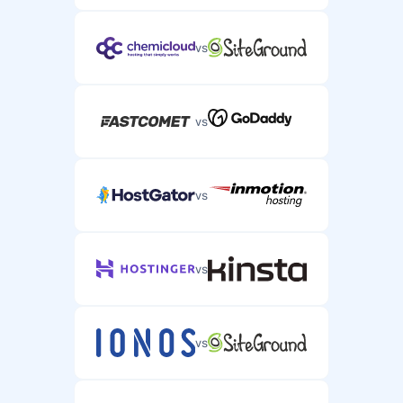
vs
vs
vs
vs
vs