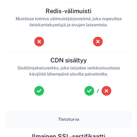
Redis-välimuisti
Muistissa toimiva välimuistijärjestelmä, joka nopeuttaa
tietokantakyselyjä ja sivujen lataamista.
CDN sisältyy
Sisällönjakeluverkko, joka tarjoilee verkkosivustoasi
kävijöitä lähempänä olevilta palvelimilta.
/
Tietoturva
Ilmainen SSL-sertifikaatti