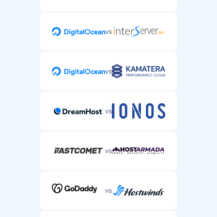
vs
vs
vs
vs
vs