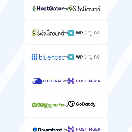
Ilmainen verkkotunnus
vs
Ilmainen verkkotunnuksen rekisteröinti
palvelinpakettiisi sisältyen.
vs
Ilmainen siirto
vs
Ilmainen palvelimen siirtopalvelu nykyiseltä
palveluntarjoajaltasi.
vs
CPU
vs
Palvelimellesi varattu prosessointiteho ja ytimet.
1-24 CPU
2-8 CPU
vs