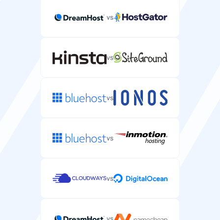
vs
VNC-yhteys
Virtual Network Computing -yhteys palvelimen
etäkäyttöön.
vs
vs
Nopeus
vs
Levytyyppi
Tallennusmedian tyyppi (HDD, SSD, NVMe) palvelimesi
suorituskyvylle.
vs
NVMe
NVMe
vs