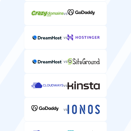
vs
vs
vs
vs
vs