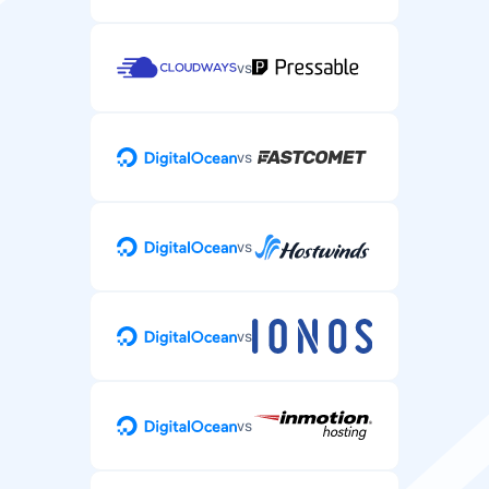
vs
vs
vs
vs
vs