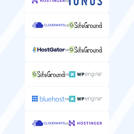
vs
vs
vs
vs
vs
vs