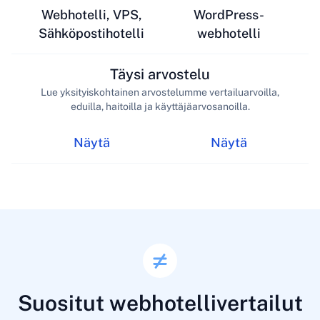
Webhotelli, VPS,
WordPress-
Sähköpostihotelli
webhotelli
Täysi arvostelu
Lue yksityiskohtainen arvostelumme vertailuarvoilla,
eduilla, haitoilla ja käyttäjäarvosanoilla.
Näytä
Näytä
Suositut webhotellivertailut