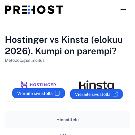
Webhotellityypit
Hostinger vs Kinsta (elokuu
2026). Kumpi on parempi?
Vertailut
Metodologia
Ilmoitus
Kupongit
319
Blogi
Vieraile sivustolla
Vieraile sivustolla
FI
Hinnoittelu