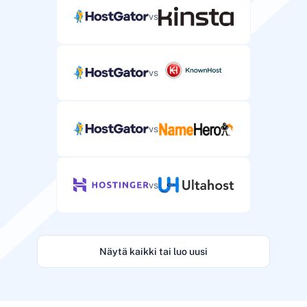
vs
vs
vs
vs
Näytä kaikki tai luo uusi