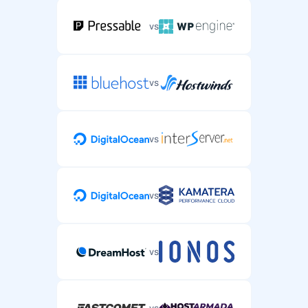
vs
vs
vs
vs
vs