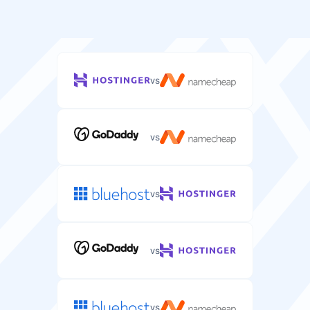
vs
vs
vs
vs
vs