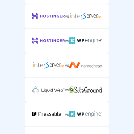
vs
vs
vs
vs
vs