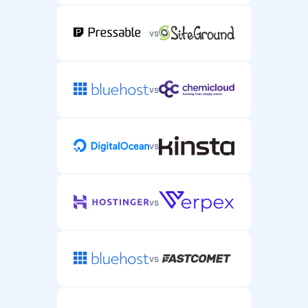
vs
vs
vs
vs
vs