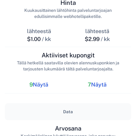
Hinta
Kuukausittainen lähtöhinta palveluntarjoajan
edullisimmalle webhotellipaketille.
lähteestä
lähteestä
$1.00
/ kk
$2.99
/ kk
Aktiiviset kupongit
Tällä hetkellä saatavilla olevien alennuskuponkien ja
tarjousten lukumäärä tältä palveluntarjoajalta.
9
Näytä
7
Näytä
Data
Arvosana