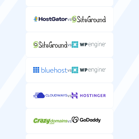
käyttöjärjestelmäkuvia palvelimellesi.
vs
VNC-yhteys
vs
Virtual Network Computing -yhteys palvelimen
etäkäyttöön.
vs
vs
Nopeus
Levytyyppi
vs
Tallennusmedian tyyppi (HDD, SSD, NVMe) palvelimesi
suorituskyvylle.