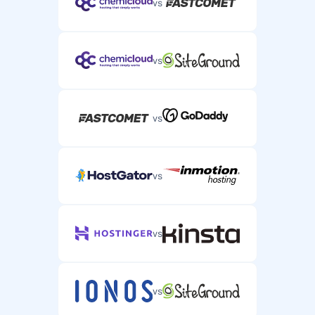
vs
vs
vs
vs
vs
vs