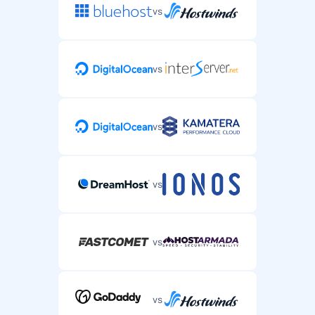
vs
vs
vs
vs
vs
vs