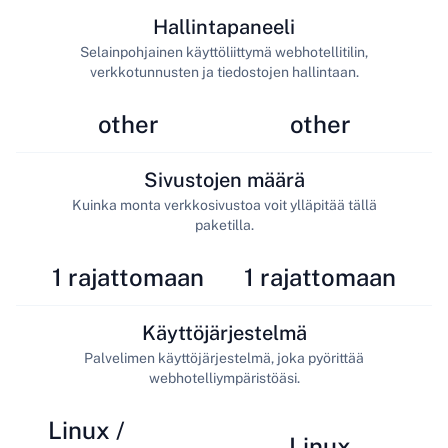
Hallintapaneeli
Selainpohjainen käyttöliittymä webhotellitilin,
verkkotunnusten ja tiedostojen hallintaan.
other
other
Sivustojen määrä
Kuinka monta verkkosivustoa voit ylläpitää tällä
paketilla.
1 rajattomaan
1 rajattomaan
Käyttöjärjestelmä
Palvelimen käyttöjärjestelmä, joka pyörittää
webhotelliympäristöäsi.
Linux /
Linux