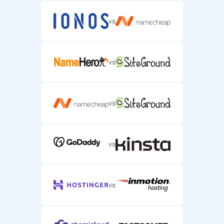
vs
vs
vs
vs
vs