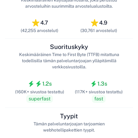
Keskimääräinen käyttäjäarvosana, joka perustuu
arvosteluihin suurimmilta arvostelualustoilta.
4.7
4.9
(42,255 arvostelut)
(30,761 arvostelut)
Suorituskyky
Keskimääräinen Time to First Byte (TTFB) mitattuna
todellisilla tämän palveluntarjoajan ylläpitämillä
verkkosivustoilla.
1.2s
1.3s
(160K+ sivustoa testattu)
(117K+ sivustoa testattu)
superfast
fast
Tyypit
Tämän palveluntarjoajan tarjoamien
webhotellipakettien tyypit.