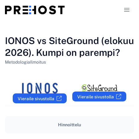
Webhotellityypit
IONOS vs SiteGround (elokuu
2026). Kumpi on parempi?
Vertailut
Metodologia
Ilmoitus
Kupongit
319
Blogi
Vieraile sivustolla
Vieraile sivustolla
FI
Hinnoittelu