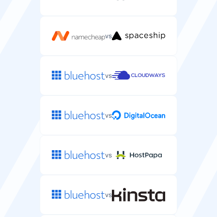
palvelinwebhotelliongelmiin.
vs
vs
vs
vs
vs