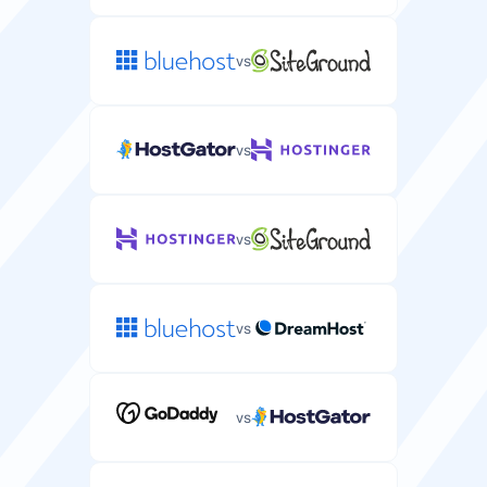
14 päivää
vs
Ilmainen verkkotunnus
Ilmainen verkkotunnuksen rekisteröinti
vs
palvelinpakettiisi sisältyen.
vs
Ilmainen siirto
Ilmainen palvelimen siirtopalvelu nykyiseltä
palveluntarjoajaltasi.
vs
vs
CPU
Palvelimellesi varattu prosessointiteho ja ytimet.