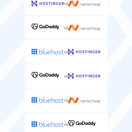
rajoittamaton
5000 GB
vs
Käyttöjärjestelmä
Palvelimen käyttöjärjestelmä (Linux/Windows)
vs
webhotelliympäristöllesi.
Linux
Linux
vs
Oma IP-osoite
Palvelimellesi osoitettu yksilöllinen IP-osoite
vs
paremman tietoturvan ja hallinnan vuoksi.
vs
Rahat takaisin -takuu
Päivät, joiden aikana voit kokeilla palvelinwebhotellia
vs
ja saada täyden hyvityksen.