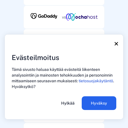
vs
vs
×
Evästeilmoitus
vs
Tämä sivusto haluaa käyttää evästeitä liikenteen
analysointiin ja mainosten tehokkuuden ja personoinnin
mittaamiseen seuraavan mukaisesti:
tietosuojakäytäntö
.
Hyväksytkö?
vs
Hylkää
Hyväksy
vs