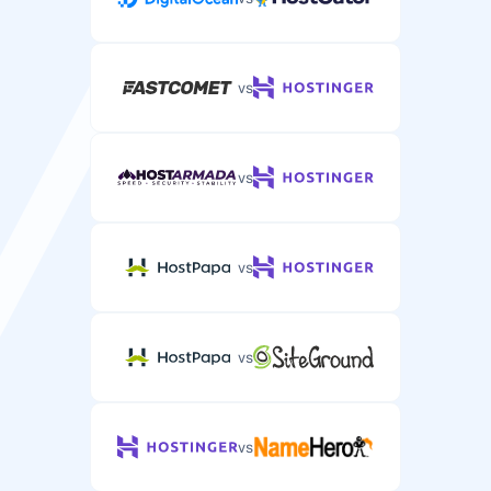
vs
vs
vs
vs
vs