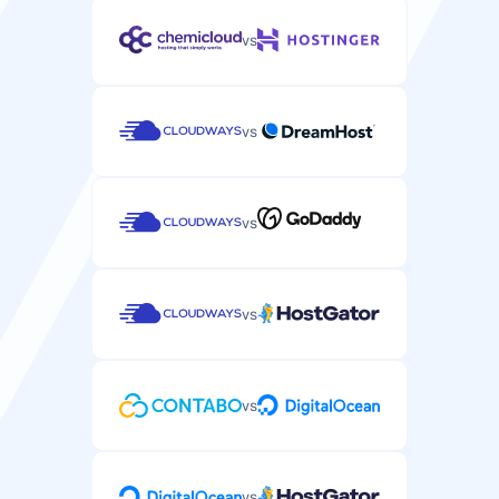
vs
vs
vs
vs
vs
vs