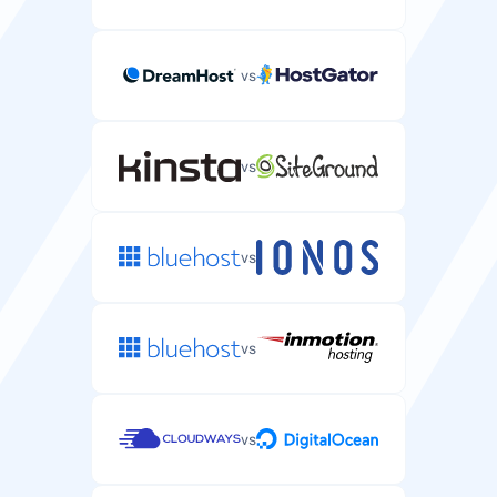
SSH/SFTP-yhteys
SSH-yhteys palvelimen tiedostojen hallintaan ja
komentojen suorittamiseen.
vs
vs
Automaattiset varmuuskopiot
Automaattiset varmuuskopiot palvelimen datasta ja
asetuksista.
vs
joka 24 tuntia
vs
DDoS-suojaus
Suojaus DDoS-hyökkäyksiä vastaan palvelimellasi.
vs