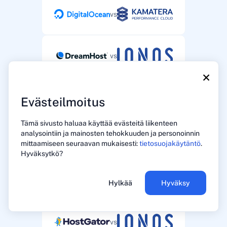
vs
vs
×
vs
Evästeilmoitus
Tämä sivusto haluaa käyttää evästeitä liikenteen
analysointiin ja mainosten tehokkuuden ja personoinnin
vs
mittaamiseen seuraavan mukaisesti:
tietosuojakäytäntö
.
Hyväksytkö?
vs
Hylkää
Hyväksy
vs