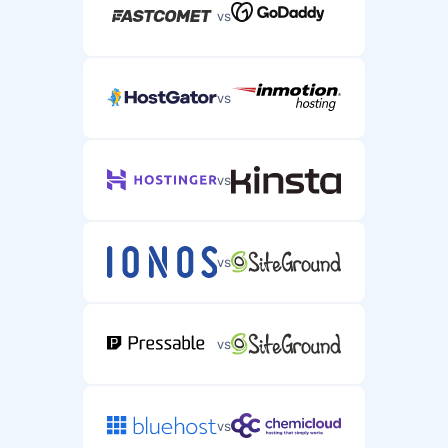
vs
vs
vs
vs
vs
vs