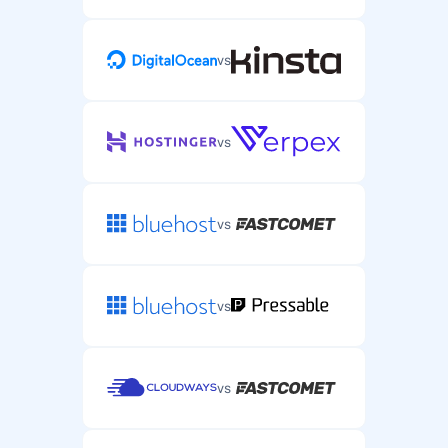
vs
vs
vs
vs
vs