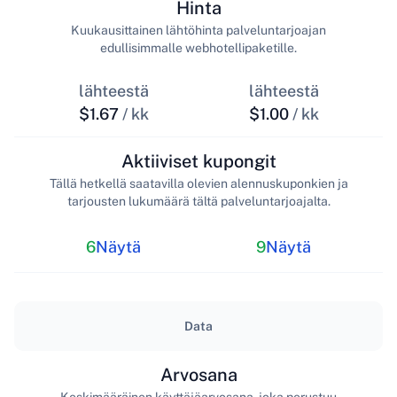
Hinta
Kuukausittainen lähtöhinta palveluntarjoajan
edullisimmalle webhotellipaketille.
lähteestä
lähteestä
$1.67
/ kk
$1.00
/ kk
Aktiiviset kupongit
Tällä hetkellä saatavilla olevien alennuskuponkien ja
tarjousten lukumäärä tältä palveluntarjoajalta.
6
Näytä
9
Näytä
Data
Arvosana