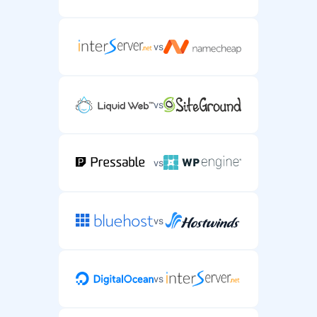
vs
vs
vs
vs
vs