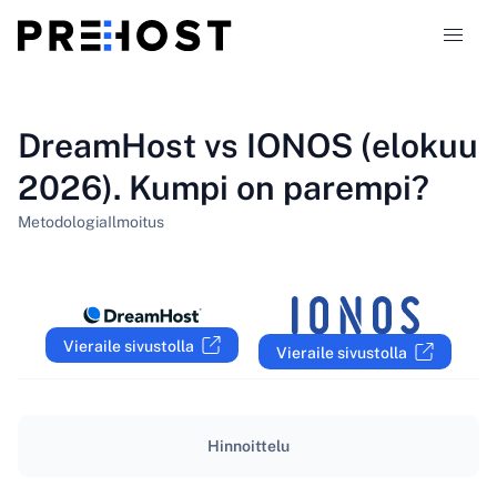
Webhotellityypit
DreamHost vs IONOS (elokuu
2026). Kumpi on parempi?
Vertailut
Metodologia
Ilmoitus
Kupongit
319
Blogi
Vieraile sivustolla
Vieraile sivustolla
FI
Hinnoittelu