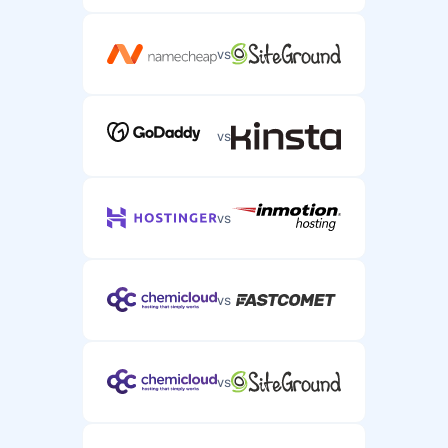
vs
vs
vs
vs
vs