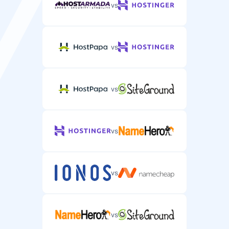
vs
vs
vs
vs
vs
vs