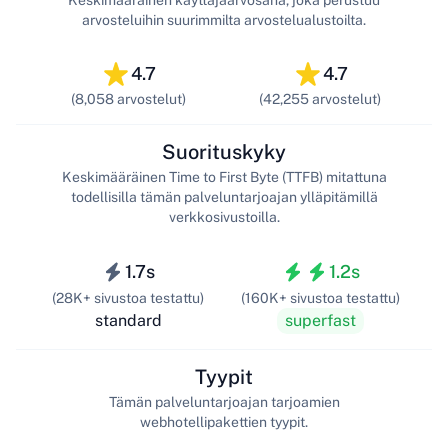
Keskimääräinen käyttäjäarvosana, joka perustuu
arvosteluihin suurimmilta arvostelualustoilta.
4.7
4.7
(8,058 arvostelut)
(42,255 arvostelut)
Suorituskyky
Keskimääräinen Time to First Byte (TTFB) mitattuna
todellisilla tämän palveluntarjoajan ylläpitämillä
verkkosivustoilla.
1.7s
1.2s
(28K+ sivustoa testattu)
(160K+ sivustoa testattu)
standard
superfast
Tyypit
Tämän palveluntarjoajan tarjoamien
webhotellipakettien tyypit.