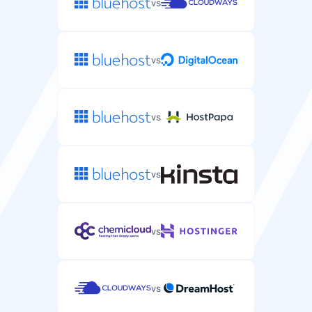
vs
Suojaus DDoS-hyökkäyksiä vastaan, jotka voisivat
kaataa WordPress-sivustosi.
vs
vs
Tuki
Sähköposti-/tikettituki
vs
WordPress-kohtainen tuki sähköpostitse tai
tikettijärjestelmän kautta.
vs
Live chat -tuki
vs
Reaaliaikainen chat-tuki kiireellisiin WordPress-
ongelmiin.