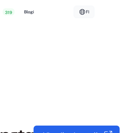
t
Blogi
FI
319
 Web Hosting
EL - Ελληνικά
vs
idut palvelimet
FR - Français
er Hosting
KO - 한국어
okmål
PL - Polski
SK - Slovenčina
ка
ZH-CN - 简体中文