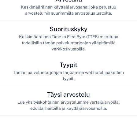
Keskimääräinen käyttäjäarvosana, joka perustuu
arvosteluihin suurimmilta arvostelualustoilta.
Suorituskyky
Keskimääräinen Time to First Byte (TTFB) mitattuna
todellisilla tämän palveluntarjoajan ylläpitämillä
verkkosivustoilla.
Tyypit
Tämän palveluntarjoajan tarjoamien webhotellipakettien
tyypit.
Täysi arvostelu
Lue yksityiskohtainen arvostelumme vertailuarvoilla,
eduilla, haitoilla ja käyttäjäarvosanoilla.