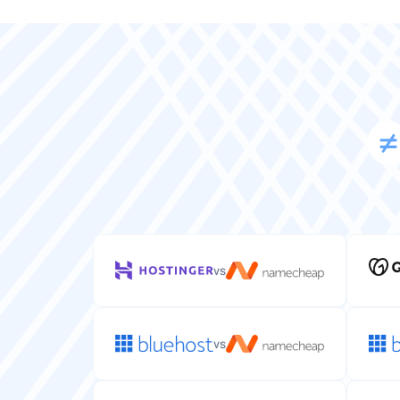
vs
vs