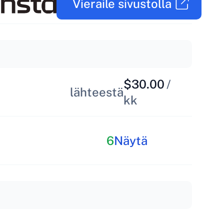
Vieraile sivustolla
$30.00
/
lähteestä
kk
6
Näytä