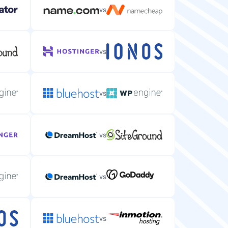
vs
vs
vs
vs
vs
vs