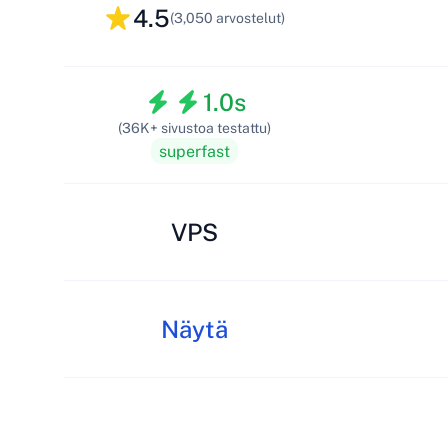
4.5
(3,050 arvostelut)
1.0s
(36K+ sivustoa testattu)
superfast
VPS
Näytä