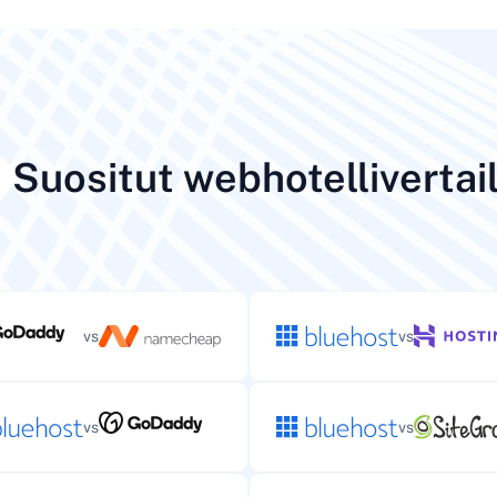
Suositut webhotellivertai
vs
vs
vs
vs