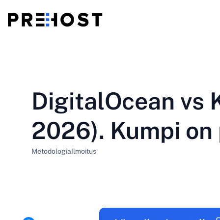
Jaettu hosting
BG - Български
CS - Čeština
vs
VPS
DigitalOcean vs 
EN - English
ES - Español
Halpa VPS
HU - Magyar
ID - Indonesia
2026). Kumpi on
LT - Lietuvių
LV - Latviešu
Metodologia
Ilmoitus
PT-BR - Português
PT-PT - Português
SL - Slovenščina
SV - Svenska