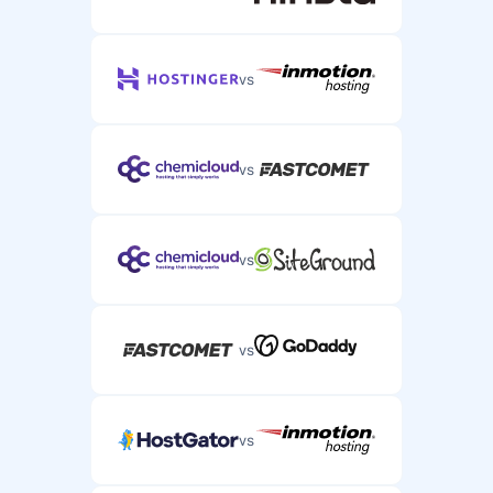
vs
vs
vs
vs
vs