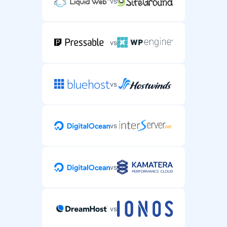
vs
vs
vs
vs
vs
vs