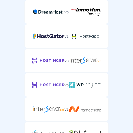
vs
vs
vs
vs
vs