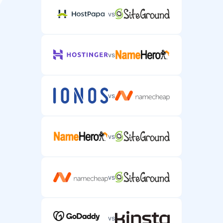
vs
vs
vs
vs
vs
vs