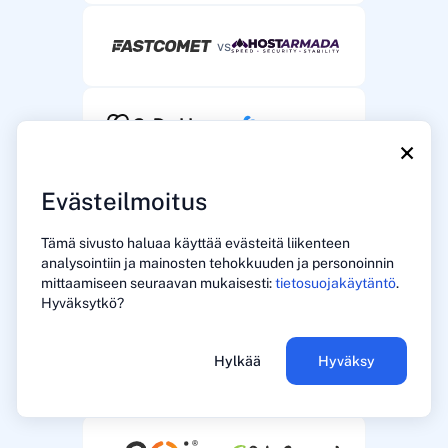
vs
vs
×
Evästeilmoitus
vs
Tämä sivusto haluaa käyttää evästeitä liikenteen
analysointiin ja mainosten tehokkuuden ja personoinnin
mittaamiseen seuraavan mukaisesti:
tietosuojakäytäntö
.
vs
Hyväksytkö?
Hylkää
Hyväksy
vs