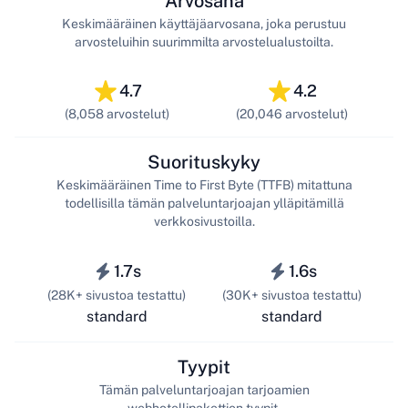
Arvosana
Keskimääräinen käyttäjäarvosana, joka perustuu
arvosteluihin suurimmilta arvostelualustoilta.
4.7
4.2
(8,058 arvostelut)
(20,046 arvostelut)
Suorituskyky
Keskimääräinen Time to First Byte (TTFB) mitattuna
todellisilla tämän palveluntarjoajan ylläpitämillä
verkkosivustoilla.
1.7s
1.6s
(28K+ sivustoa testattu)
(30K+ sivustoa testattu)
standard
standard
Tyypit
Tämän palveluntarjoajan tarjoamien