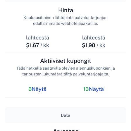
Hinta
Kuukausittainen lähtöhinta palveluntarjoajan
edullisimmalle webhotellipaketille.
lähteestä
lähteestä
$1.67
/ kk
$1.98
/ kk
Aktiiviset kupongit
Tällä hetkellä saatavilla olevien alennuskuponkien ja
tarjousten lukumäärä tältä palveluntarjoajalta.
6
Näytä
13
Näytä
Data