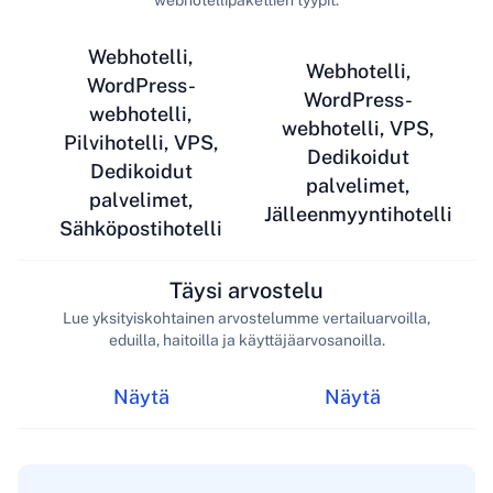
webhotellipakettien tyypit.
Webhotelli,
Webhotelli,
WordPress-
WordPress-
webhotelli,
webhotelli, VPS,
Pilvihotelli, VPS,
Dedikoidut
Dedikoidut
palvelimet,
palvelimet,
Jälleenmyyntihotelli
Sähköpostihotelli
Täysi arvostelu
Lue yksityiskohtainen arvostelumme vertailuarvoilla,
eduilla, haitoilla ja käyttäjäarvosanoilla.
Näytä
Näytä