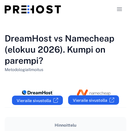
Webhotellityypit
DreamHost vs Namecheap
(elokuu 2026). Kumpi on
Vertailut
parempi?
Kupongit
319
Metodologia
Ilmoitus
Blogi
FI
Vieraile sivustolla
Vieraile sivustolla
Hinnoittelu