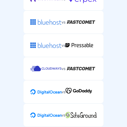
vs
vs
vs
vs
vs