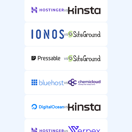
vs
vs
vs
vs
vs
vs