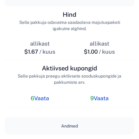
Hind
Selle pakkuja odavaima saadaoleva majutuspaketi
igakuine alghind.
allikast
allikast
$1.67
/ kuus
$1.00
/ kuus
Aktiivsed kupongid
Selle pakkuja praegu aktiivsete sooduskupongide ja
pakkumiste arv.
6
Vaata
9
Vaata
Andmed