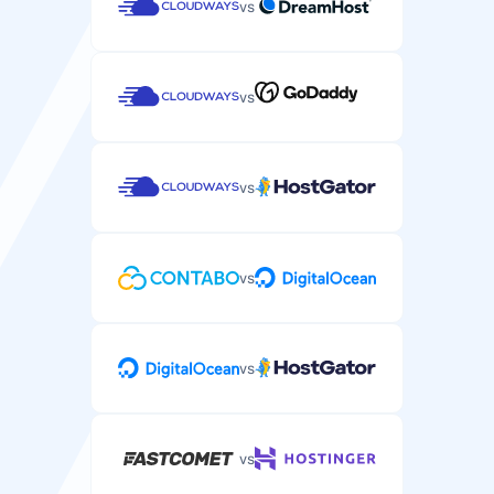
vs
Reaalajas vestlustugi kiireloomuliste WordPressi
probleemide jaoks.
vs
Telefonitugi
Telefonitugi keerukate WordPressi majutuse
vs
probleemide jaoks.
/
vs
vs
vs