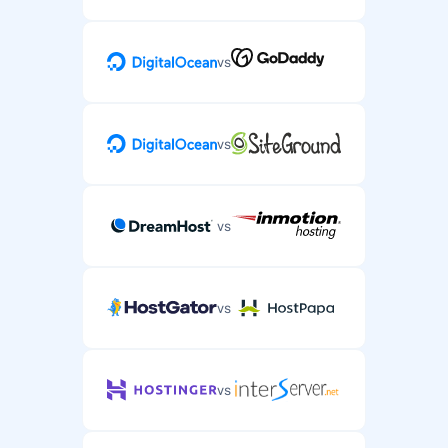
vs
vs
vs
vs
vs