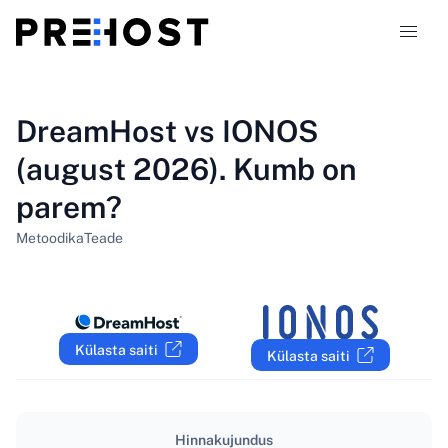
Majutustüübid
DreamHost vs IONOS
(august 2026). Kumb on
Võrdlused
parem?
Kupongid
319
Metoodika
Teade
Blogi
ET
Külasta saiti
Külasta saiti
Hinnakujundus