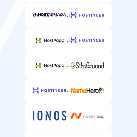
vs
vs
vs
vs
vs