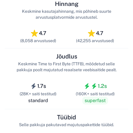
Hinnang
Keskmine kasutajahinnang, mis põhineb suurte
arvustusplatvormide arvustustel.
4.7
4.7
(8,058 arvustused)
(42,255 arvustused)
Jõudlus
Keskmine Time to First Byte (TTFB), mõõdetud selle
pakkuja poolt majutatud reaalsete veebisaitide pealt.
1.7s
1.2s
(28K+ saiti testitud)
(160K+ saiti testitud)
standard
superfast
Tüübid
Selle pakkuja pakutavad majutuspakettide tüübid.