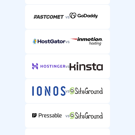
vs
vs
vs
vs
vs