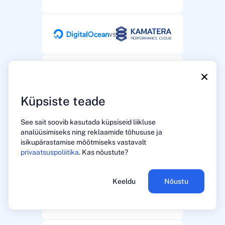
vs
×
vs
Küpsiste teade
vs
See sait soovib kasutada küpsiseid liikluse
analüüsimiseks ning reklaamide tõhususe ja
isikupärastamise mõõtmiseks vastavalt
privaatsuspoliitika
. Kas nõustute?
vs
Keeldu
Nõustu
vs