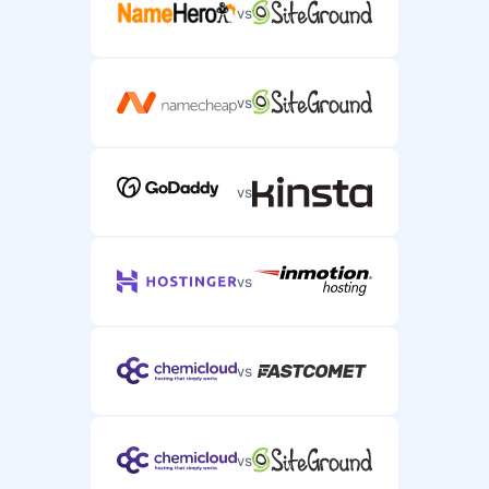
vs
vs
vs
vs
vs
vs