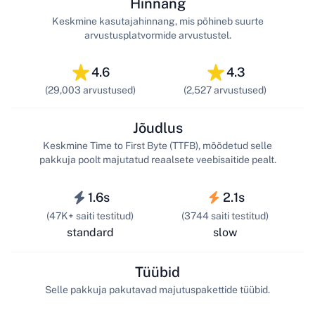
Hinnang
Keskmine kasutajahinnang, mis põhineb suurte
arvustusplatvormide arvustustel.
4.6
4.3
(29,003 arvustused)
(2,527 arvustused)
Jõudlus
Keskmine Time to First Byte (TTFB), mõõdetud selle
pakkuja poolt majutatud reaalsete veebisaitide pealt.
1.6s
2.1s
(47K+ saiti testitud)
(3744 saiti testitud)
standard
slow
Tüübid
Selle pakkuja pakutavad majutuspakettide tüübid.