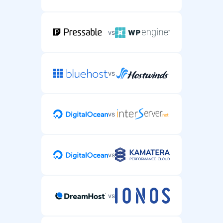
vs
vs
vs
vs
vs