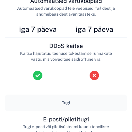
Automaatsed varukoopiad
Automaatsed varukoopiad teie veebisaidi failidest ja
andmebaasidest avariitaasteks.
iga 7 päeva
iga 7 päeva
DDoS kaitse
Kaitse hajutatud teenuse tõkestamise rünnakute
vastu, mis võivad teie saidi offline viia.
Tugi
E-posti/piletitugi
Tugi e-posti või piletisüsteemi kaudu tehniliste