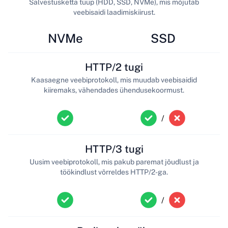
Salvestusketta tüüp (HDD, SSD, NVMe), mis mõjutab
veebisaidi laadimiskiirust.
NVMe
SSD
HTTP/2 tugi
Kaasaegne veebiprotokoll, mis muudab veebisaidid
kiiremaks, vähendades ühendusekoormust.
/
HTTP/3 tugi
Uusim veebiprotokoll, mis pakub paremat jõudlust ja
töökindlust võrreldes HTTP/2-ga.
/