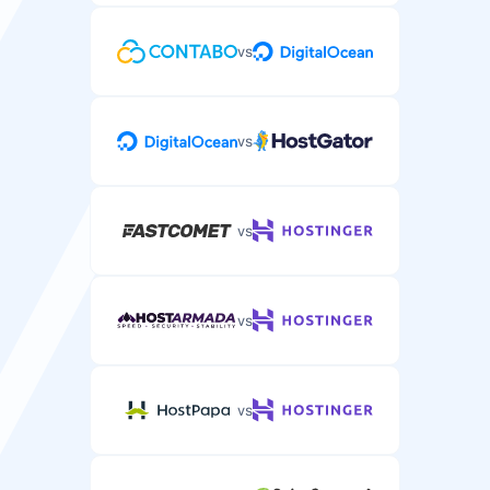
vs
vs
vs
vs
vs