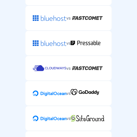
vs
vs
vs
vs
vs