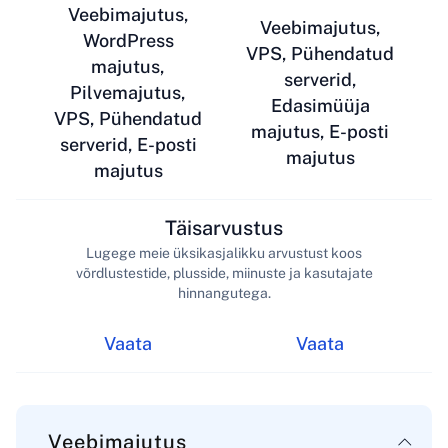
Veebimajutus,
Veebimajutus,
WordPress
VPS, Pühendatud
majutus,
serverid,
Pilvemajutus,
Edasimüüja
VPS, Pühendatud
majutus, E-posti
serverid, E-posti
majutus
majutus
Täisarvustus
Lugege meie üksikasjalikku arvustust koos
võrdlustestide, plusside, miinuste ja kasutajate
hinnangutega.
Vaata
Vaata
Veebimajutus