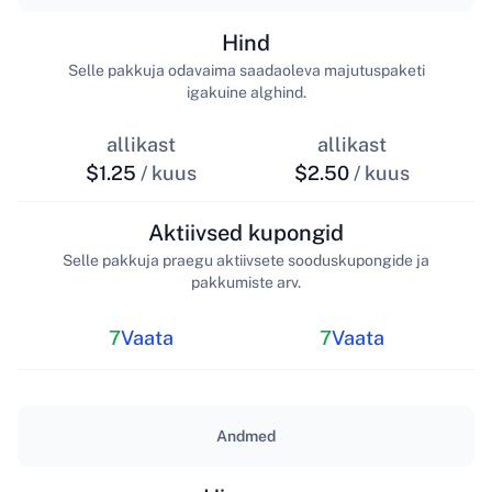
Hind
Selle pakkuja odavaima saadaoleva majutuspaketi
igakuine alghind.
allikast
allikast
$1.25
/ kuus
$2.50
/ kuus
Aktiivsed kupongid
Selle pakkuja praegu aktiivsete sooduskupongide ja
pakkumiste arv.
7
Vaata
7
Vaata
Andmed