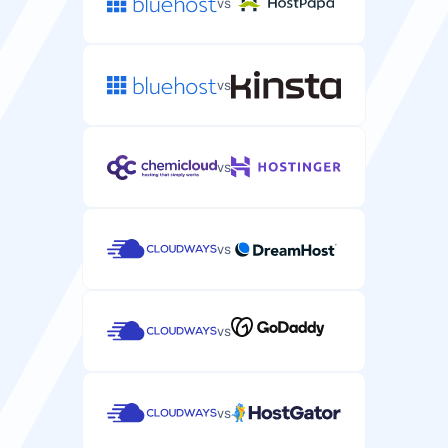
vs
vs
vs
vs
vs
vs