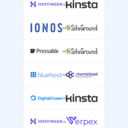
vs
vs
vs
vs
vs
vs