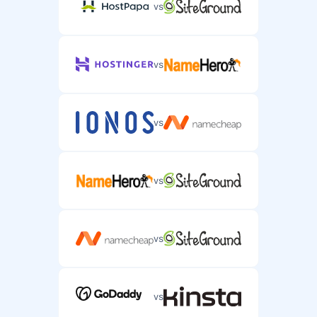
vs
vs
vs
vs
vs
vs