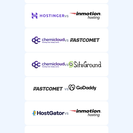
vs
vs
vs
vs
vs