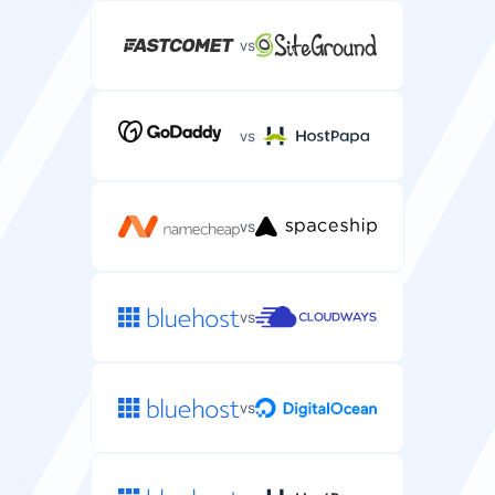
Telefonitugi keerukate serverimajutuse probleemide
jaoks.
vs
Telefonitugi
Telefonitugi keerukate serverimajutuse probleemide
vs
jaoks.
vs
vs
vs