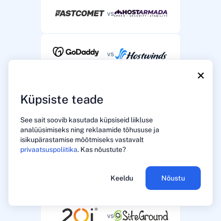
vs
vs
×
vs
Küpsiste teade
See sait soovib kasutada küpsiseid liikluse
analüüsimiseks ning reklaamide tõhususe ja
vs
isikupärastamise mõõtmiseks vastavalt
privaatsuspoliitika
. Kas nõustute?
vs
Keeldu
Nõustu
vs