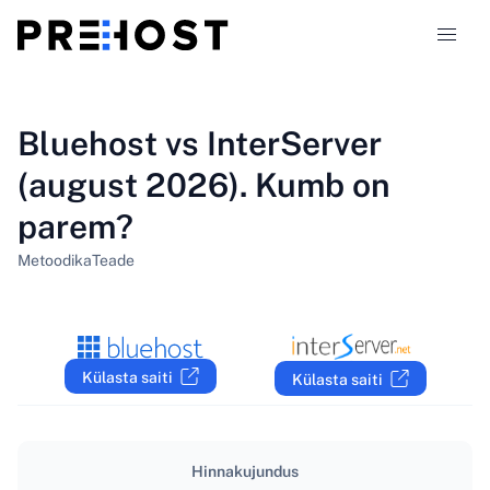
Majutustüübid
Bluehost vs InterServer
(august 2026). Kumb on
Võrdlused
parem?
Kupongid
319
Metoodika
Teade
Blogi
ET
Külasta saiti
Külasta saiti
Hinnakujundus