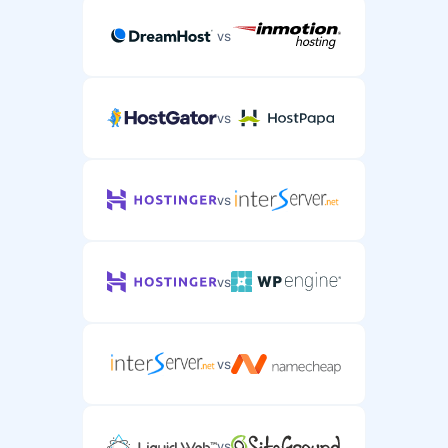
vs
vs
vs
vs
vs
vs