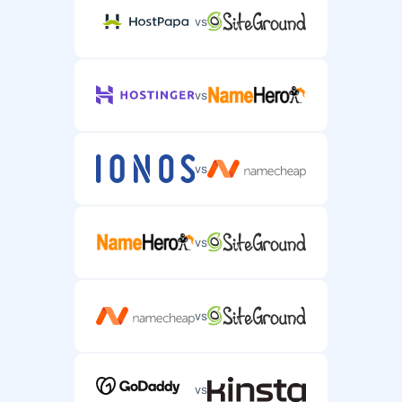
vs
vs
vs
vs
vs
vs