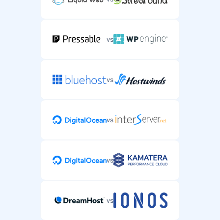
vs
vs
vs
vs
vs