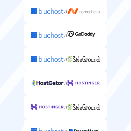
vs
vs
vs
vs
vs
vs