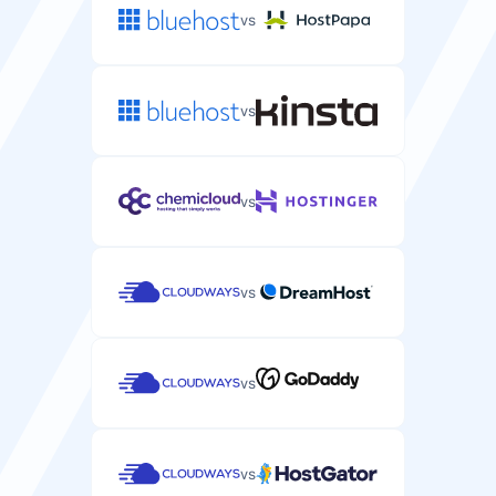
vs
vs
vs
vs
vs
vs