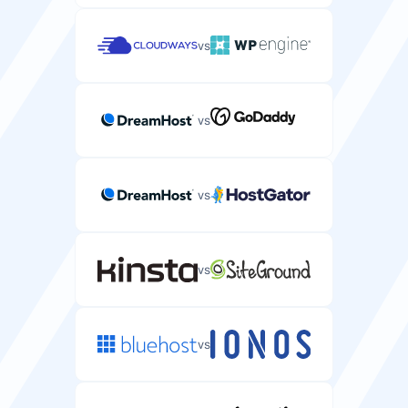
vs
vs
vs
vs
vs