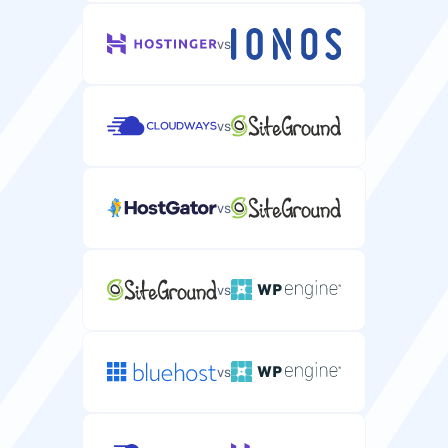
vs
vs
vs
vs
vs