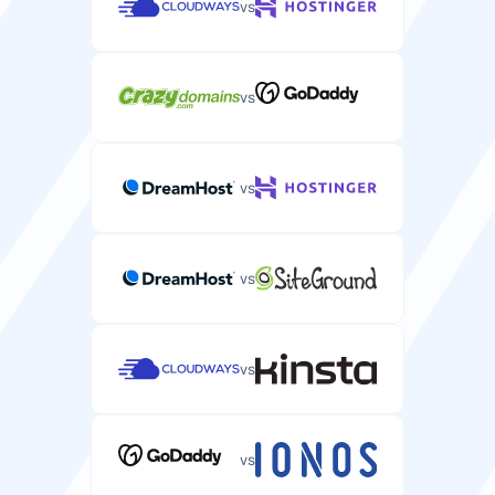
vs
vs
vs
vs
vs
vs