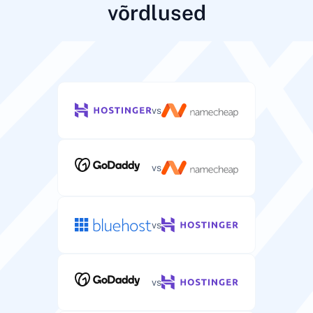
võrdlused
vs
vs
vs
vs