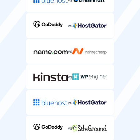
vs
vs
vs
vs
vs