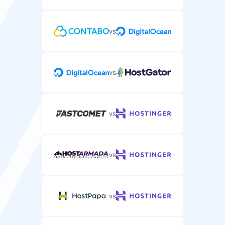
vs
vs
vs
vs
vs