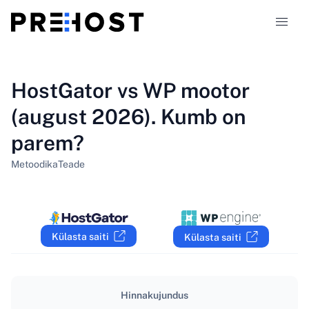
Majutustüübid
HostGator vs WP mootor
(august 2026). Kumb on
Võrdlused
parem?
Kupongid
319
Metoodika
Teade
Blogi
ET
Külasta saiti
Külasta saiti
Hinnakujundus