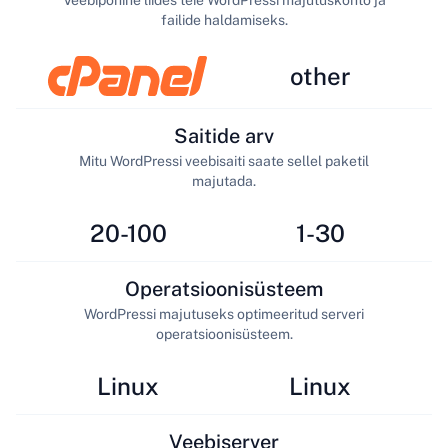
Veebipõhine liides teie WordPressi majutuskonto ja
failide haldamiseks.
other
Saitide arv
Mitu WordPressi veebisaiti saate sellel paketil
majutada.
20-100
1-30
Operatsioonisüsteem
WordPressi majutuseks optimeeritud serveri
operatsioonisüsteem.
Linux
Linux
Veebiserver