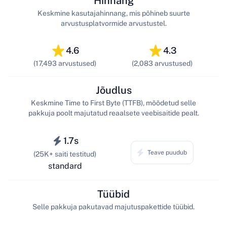
Hinnang
Keskmine kasutajahinnang, mis põhineb suurte
arvustusplatvormide arvustustel.
4.6
4.3
(17,493 arvustused)
(2,083 arvustused)
Jõudlus
Keskmine Time to First Byte (TTFB), mõõdetud selle
pakkuja poolt majutatud reaalsete veebisaitide pealt.
1.7s
Teave puudub
(25K+ saiti testitud)
standard
Tüübid
Selle pakkuja pakutavad majutuspakettide tüübid.