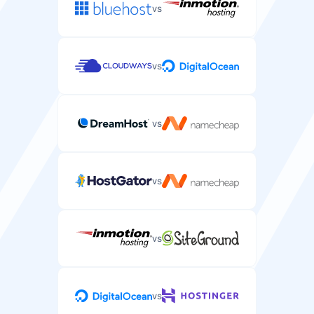
vs
vs
vs
vs
vs
vs