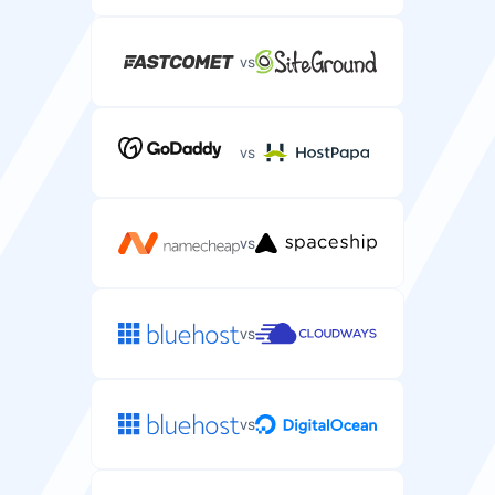
vs
vs
vs
vs
vs