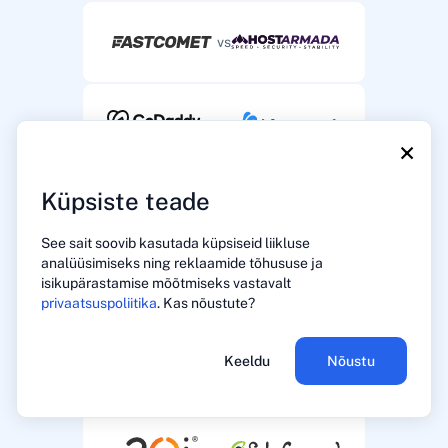
vs
vs
×
Küpsiste teade
vs
See sait soovib kasutada küpsiseid liikluse
analüüsimiseks ning reklaamide tõhususe ja
isikupärastamise mõõtmiseks vastavalt
vs
privaatsuspoliitika
. Kas nõustute?
Keeldu
Nõustu
vs