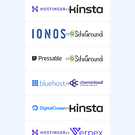
vs
vs
vs
vs
vs
vs