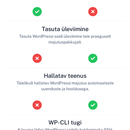
Tasuta üleviimine
Tasuta WordPressi saidi üleviimine teie praeguselt
majutuspakkujalt.
Hallatav teenus
Täielikult hallatav WordPressi majutus automaatsete
uuenduste ja hooldusega.
WP-CLI tugi
Käsurea liides WordPressi saitide haldamiseks SSH