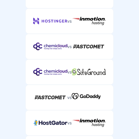
vs
vs
vs
vs
vs