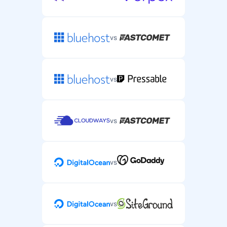
vs
vs
vs
vs
vs