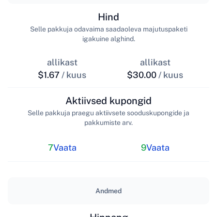
Hind
Selle pakkuja odavaima saadaoleva majutuspaketi
igakuine alghind.
allikast
allikast
$1.67
/ kuus
$30.00
/ kuus
Aktiivsed kupongid
Selle pakkuja praegu aktiivsete sooduskupongide ja
pakkumiste arv.
7
Vaata
9
Vaata
Andmed