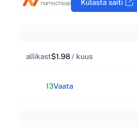
Külasta saiti
allikast
$1.98
/ kuus
13
Vaata