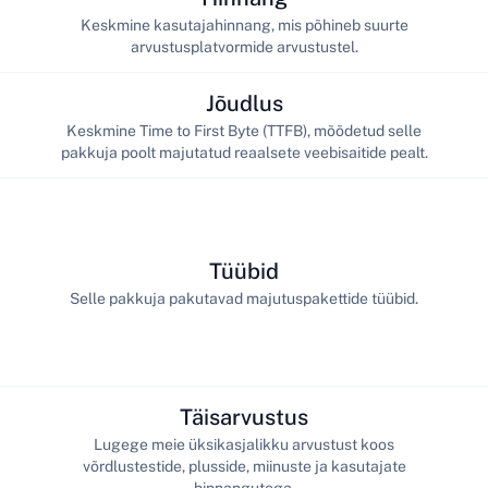
Keskmine kasutajahinnang, mis põhineb suurte
arvustusplatvormide arvustustel.
Jõudlus
Keskmine Time to First Byte (TTFB), mõõdetud selle
pakkuja poolt majutatud reaalsete veebisaitide pealt.
Tüübid
Selle pakkuja pakutavad majutuspakettide tüübid.
Täisarvustus
Lugege meie üksikasjalikku arvustust koos
võrdlustestide, plusside, miinuste ja kasutajate
hinnangutega.