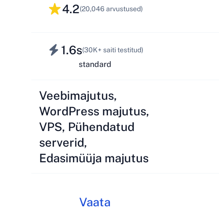
4.2
(20,046 arvustused)
1.6s
(30K+ saiti testitud)
standard
Veebimajutus,
WordPress majutus,
VPS, Pühendatud
serverid,
Edasimüüja majutus
Vaata