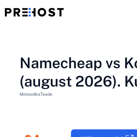
Jagatud veebimajutus
BG - Български
CS - Čeština
vs
VPS
Namecheap vs K
EN - English
ES - Español
Odav VPS
HU - Magyar
ID - Indonesia
(august 2026). 
LT - Lietuvių
LV - Latviešu
Metoodika
Teade
PT-BR - Português
PT-PT - Português
SL - Slovenščina
SV - Svenska