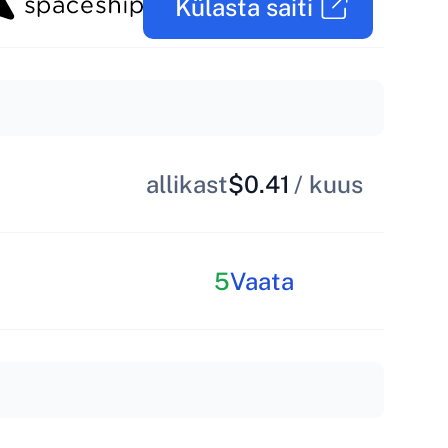
Külasta saiti
allikast
$0.41
/ kuus
5
Vaata