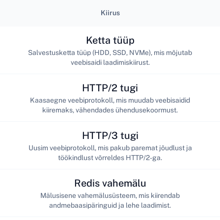
Kiirus
Ketta tüüp
Salvestusketta tüüp (HDD, SSD, NVMe), mis mõjutab
veebisaidi laadimiskiirust.
HTTP/2 tugi
Kaasaegne veebiprotokoll, mis muudab veebisaidid
kiiremaks, vähendades ühendusekoormust.
HTTP/3 tugi
Uusim veebiprotokoll, mis pakub paremat jõudlust ja
töökindlust võrreldes HTTP/2-ga.
Redis vahemälu
Mälusisene vahemälusüsteem, mis kiirendab
andmebaasipäringuid ja lehe laadimist.