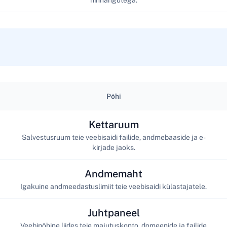
Põhi
Kettaruum
Salvestusruum teie veebisaidi failide, andmebaaside ja e-
kirjade jaoks.
Andmemaht
Igakuine andmeedastuslimiit teie veebisaidi külastajatele.
Juhtpaneel
Veebipõhine liides teie majutuskonto, domeenide ja failide