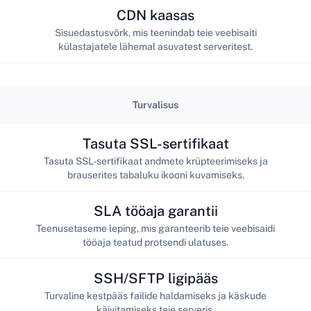
CDN kaasas
Sisuedastusvõrk, mis teenindab teie veebisaiti
külastajatele lähemal asuvatest serveritest.
Turvalisus
Tasuta SSL-sertifikaat
Tasuta SSL-sertifikaat andmete krüpteerimiseks ja
brauserites tabaluku ikooni kuvamiseks.
SLA tööaja garantii
Teenusetaseme leping, mis garanteerib teie veebisaidi
tööaja teatud protsendi ulatuses.
SSH/SFTP ligipääs
Turvaline kestpääs failide haldamiseks ja käskude
käivitamiseks teie serveris.