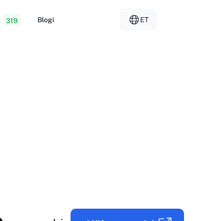
Blogi
ET
319
veebimajutus
EL - Ελληνικά
vs
aalsed serverid
FR - Français
üüja hosting
KO - 한국어
okmål
PL - Polski
SK - Slovenčina
ка
ZH-CN - 简体中文