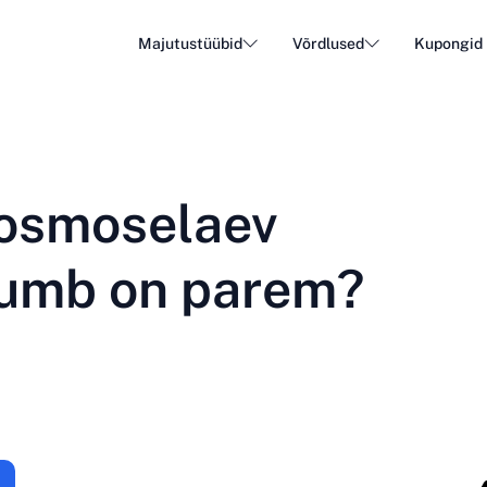
Majutustüübid
Võrdlused
Kupongid
WordPress Hosting
Odav 
DA - Dansk
Popular
DE - Deutsch
vs
vs
Pilvihosting
Spetsi
Trendy
osmoselaev
ET - Eesti
FI - Suomi
E-posti hosting
Edasim
Hot
vs
vs
IT - Italiano
JA - 日本語
Kumb on parem?
NL - Nederlands
NO - Norsk b
Vaata kõiki tüüpe
Vaata kõiki või loo uus
RO - Română
RU - Русский
TR - Türkçe
UK - Українсь