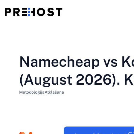
Koplietošanas koplietošanas hostings
BG - Български
CS - Čeština
vs
VPS
Namecheap vs K
EN - English
ES - Español
Lēti VPS
HU - Magyar
ID - Indonesia
(August 2026). K
LT - Lietuvių
LV - Latviešu
Metodoloģija
Atklāšana
PT-BR - Português
PT-PT - Português
SL - Slovenščina
SV - Svenska