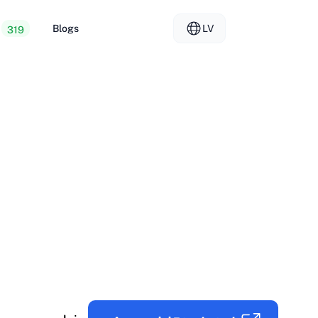
Blogs
LV
319
Web Hostings
EL - Ελληνικά
vs
lizētie serveri
FR - Français
ēja hostings
KO - 한국어
okmål
PL - Polski
SK - Slovenčina
ка
ZH-CN - 简体中文