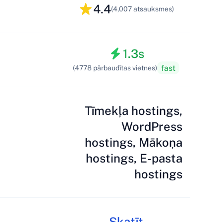
4.4
(4,007 atsauksmes)
1.3s
fast
(4778 pārbaudītas vietnes)
Tīmekļa hostings,
WordPress
hostings, Mākoņa
hostings, E-pasta
hostings
Skatīt