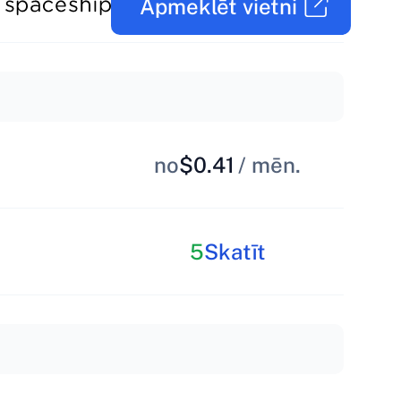
Apmeklēt vietni
no
$0.41
/ mēn.
5
Skatīt