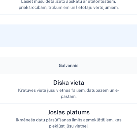
Lasiet mūsu detalizēto apskatu ar etalontestiem,
priekšrocībām, trūkumiem un lietotāju vērtējumiem.
Galvenais
Diska vieta
Krātuves vieta jūsu vietnes failiem, datubāzēm un e-
pastam.
Joslas platums
Ikmēneša datu pārsūtīšanas limits apmeklētājiem, kas
piekļūst jūsu vietnei.