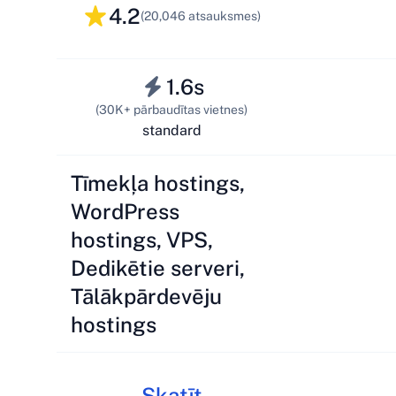
4.2
(20,046 atsauksmes)
1.6s
(30K+ pārbaudītas vietnes)
standard
Tīmekļa hostings,
WordPress
hostings, VPS,
Dedikētie serveri,
Tālākpārdevēju
hostings
Skatīt