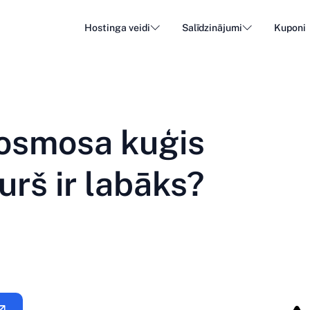
Hostinga veidi
Salīdzinājumi
Kuponi
WordPress hostings
Lēts 
DA - Dansk
Popular
DE - Deutsch
vs
vs
Mākoņtelevīzija
Specia
Trendy
osmosa kuģis
ET - Eesti
FI - Suomi
E-pasta hostings
Pārdev
Hot
vs
vs
IT - Italiano
JA - 日本語
urš ir labāks?
NL - Nederlands
NO - Norsk b
Skatīt visus veidus
Skatīt visus vai izveidot jaunu
RO - Română
RU - Русский
TR - Türkçe
UK - Українсь