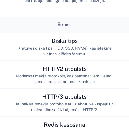
pašreizējā hostinga pakalpojumu sniedzēja.
Ātrums
Diska tips
Krātuves diska tips (HDD, SSD, NVMe), kas ietekmē
vietnes ielādes ātrumu.
HTTP/2 atbalsts
Moderns tīmekļa protokols, kas paātrina vietņu ielādi,
samazinot savienojuma izmaksas.
HTTP/3 atbalsts
Jaunākais tīmekļa protokols ar uzlabotu veiktspēju un
uzticamību salīdzinājumā ar HTTP/2.
Redis kešošana