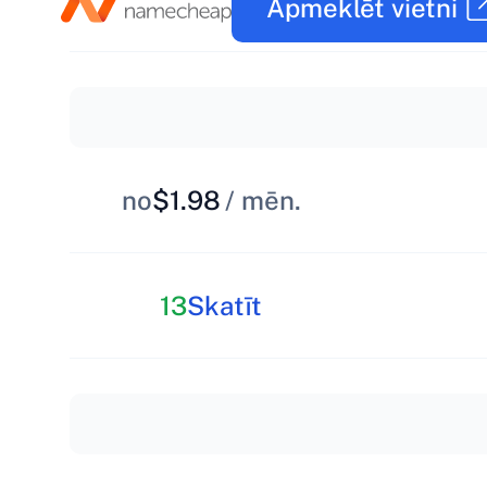
Apmeklēt vietni
no
$1.98
/ mēn.
13
Skatīt