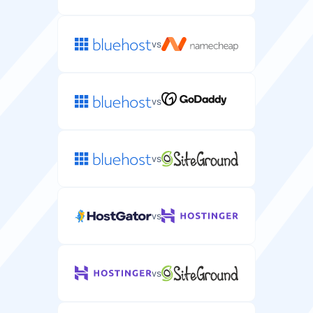
vs
vs
vs
vs
vs