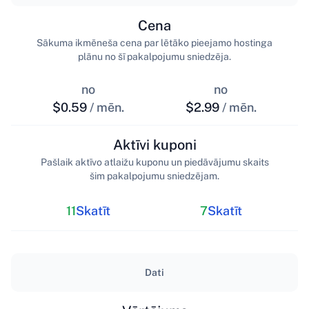
Cena
Sākuma ikmēneša cena par lētāko pieejamo hostinga
plānu no šī pakalpojumu sniedzēja.
no
no
$0.59
/ mēn.
$2.99
/ mēn.
Aktīvi kuponi
Pašlaik aktīvo atlaižu kuponu un piedāvājumu skaits
šim pakalpojumu sniedzējam.
11
Skatīt
7
Skatīt
Dati