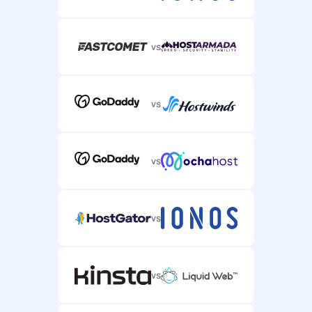
vs
vs
vs
vs
vs