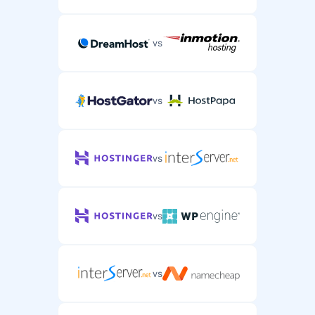
vs
vs
vs
vs
vs