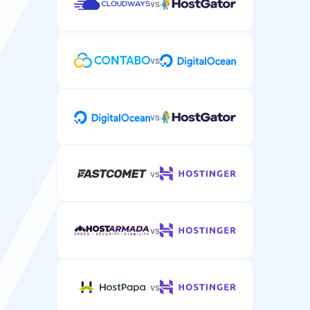
vs
vs
vs
vs
vs
vs