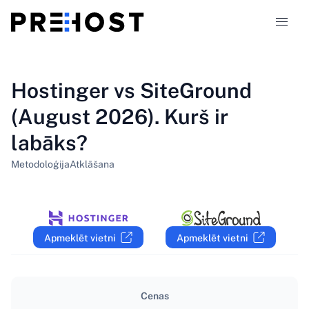
Hostinga veidi
Hostinger vs SiteGround
(August 2026). Kurš ir
Salīdzinājumi
labāks?
Kuponi
319
Metodoloģija
Atklāšana
Blogs
LV
Apmeklēt vietni
Apmeklēt vietni
Cenas