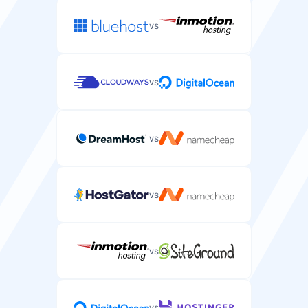
vs
vs
vs
vs
vs
vs