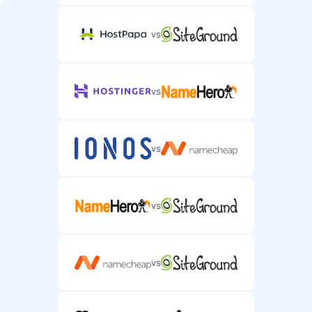
vs
vs
vs
vs
vs