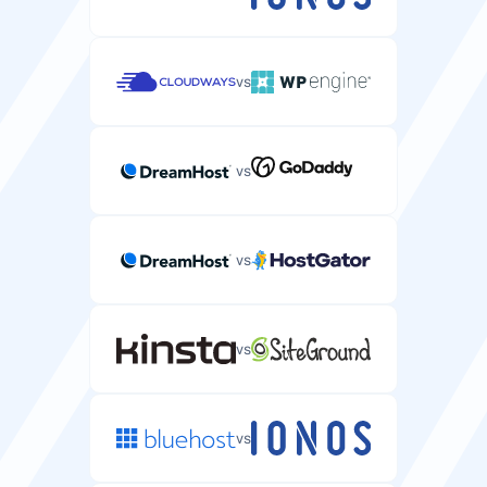
vs
vs
vs
vs
vs