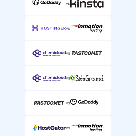
vs
vs
vs
vs
vs
vs