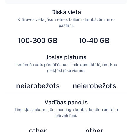
Diska vieta
Krātuves vieta jūsu vietnes failiem, datubāzēm un e-
pastam.
100-300 GB
10-40 GB
Joslas platums
Ikmēneša datu pārsūtīšanas limits apmeklētājiem, kas
piekļūst jūsu vietnei.
neierobežots
neierobežots
Vadības panelis
Tīmekļa saskarne jūsu hostinga konta, domēnu un failu
pārvaldībai.
other
other