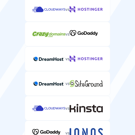
vs
vs
vs
vs
vs
vs