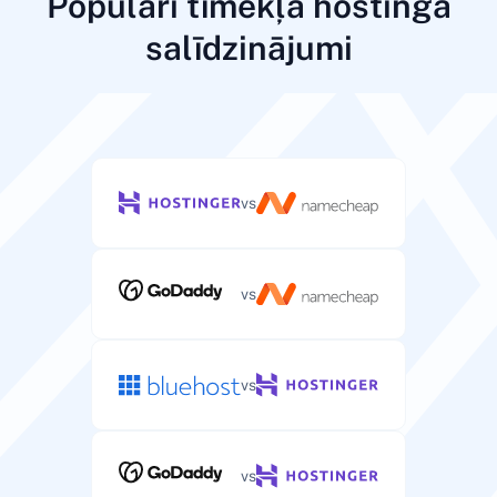
Populāri tīmekļa hostinga
salīdzinājumi
vs
vs
vs
vs