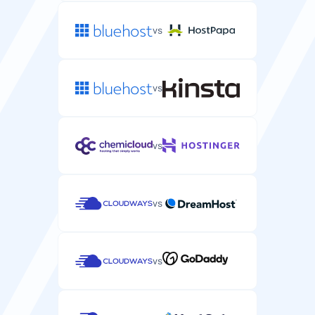
vs
vs
vs
vs
vs