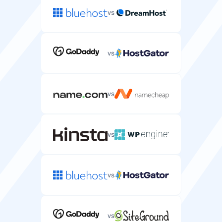
vs
vs
vs
vs
vs
vs