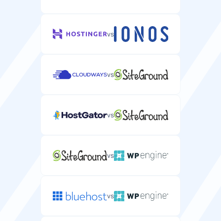
vs
vs
vs
vs
vs