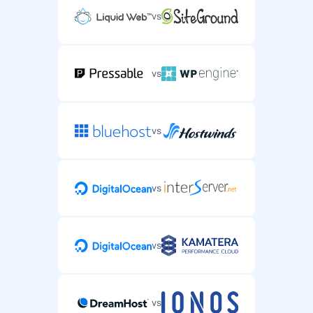
vs
vs
vs
vs
vs
vs