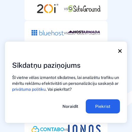
vs
vs
×
vs
Sīkdatņu paziņojums
Šī vietne vēlas izmantot sīkdatnes, lai analizētu trafiku un
vs
mērītu reklāmu efektivitāti un personalizāciju saskaņā ar
privātuma politiku
. Vai piekrītat?
vs
Noraidīt
Piekrist
vs