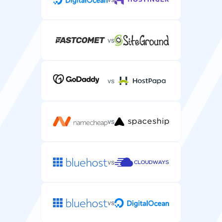
vs
vs
vs
vs
vs