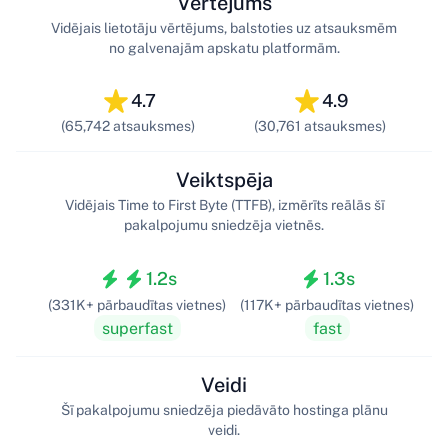
Vērtējums
Vidējais lietotāju vērtējums, balstoties uz atsauksmēm
no galvenajām apskatu platformām.
4.7
4.9
(65,742 atsauksmes)
(30,761 atsauksmes)
Veiktspēja
Vidējais Time to First Byte (TTFB), izmērīts reālās šī
pakalpojumu sniedzēja vietnēs.
1.2s
1.3s
(331K+ pārbaudītas vietnes)
(117K+ pārbaudītas vietnes)
superfast
fast
Veidi
Šī pakalpojumu sniedzēja piedāvāto hostinga plānu
veidi.