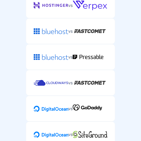
vs
vs
vs
vs
vs
vs