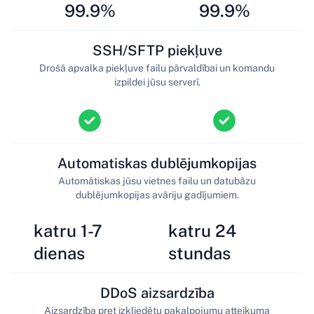
99.9%
99.9%
SSH/SFTP piekļuve
Drošā apvalka piekļuve failu pārvaldībai un komandu
izpildei jūsu serverī.
Automatiskas dublējumkopijas
Automātiskas jūsu vietnes failu un datubāzu
dublējumkopijas avāriju gadījumiem.
katru 1-7
katru 24
dienas
stundas
DDoS aizsardzība
Aizsardzība pret izkliedētu pakalpojumu atteikuma