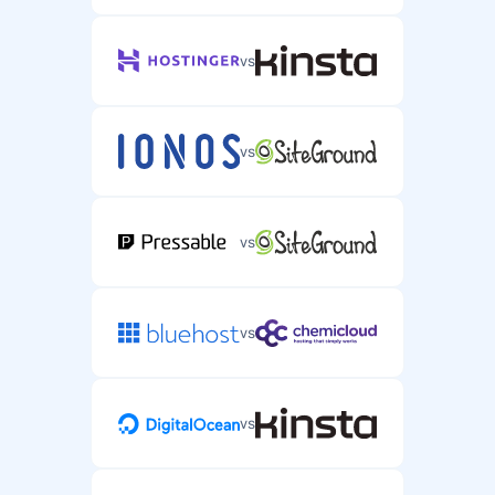
vs
vs
vs
vs
vs