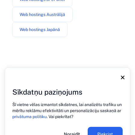
Web hostings Austrālijā
Web hostings Japānā
×
Sīkdatņu paziņojums
Par mums
Blogs
Preses
Sazinieties ar
Konfidencialitātes politika
Šī vietne vēlas izmantot sīkdatnes, lai analizētu trafiku un
mērītu reklāmu efektivitāti un personalizāciju saskaņā ar
privātuma politiku
. Vai piekrītat?
© 2026 PREHOST. Visas tiesības aizsargātas
Noraidīt
Piekrist