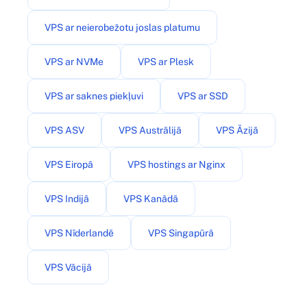
VPS ar neierobežotu joslas platumu
VPS ar NVMe
VPS ar Plesk
VPS ar saknes piekļuvi
VPS ar SSD
VPS ASV
VPS Austrālijā
VPS Āzijā
VPS Eiropā
VPS hostings ar Nginx
VPS Indijā
VPS Kanādā
VPS Nīderlandē
VPS Singapūrā
VPS Vācijā