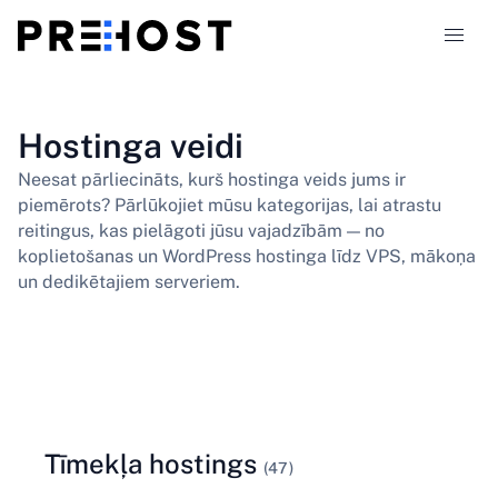
Hostinga veidi
Hostinga veidi
Neesat pārliecināts, kurš hostinga veids jums ir
Salīdzinājumi
piemērots? Pārlūkojiet mūsu kategorijas, lai atrastu
reitingus, kas pielāgoti jūsu vajadzībām — no
Kuponi
319
koplietošanas un WordPress hostinga līdz VPS, mākoņa
un dedikētajiem serveriem.
Blogs
LV
Tīmekļa hostings
(47)