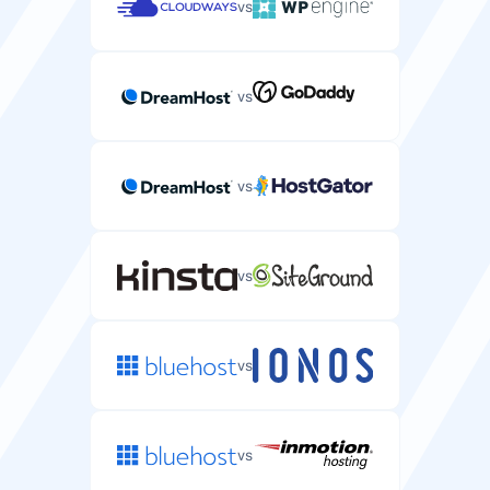
vs
vs
vs
vs
vs
vs