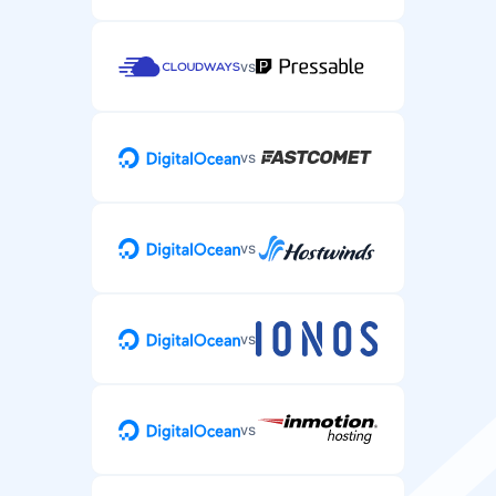
vs
vs
vs
vs
vs