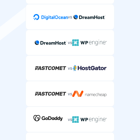
vs
vs
vs
vs
vs