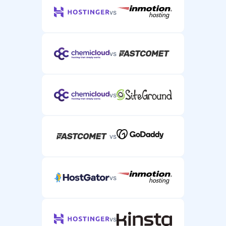
vs
vs
vs
vs
vs
vs