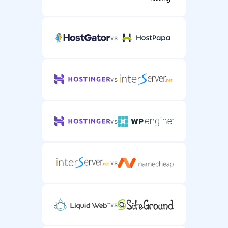
vs
vs
vs
vs
vs