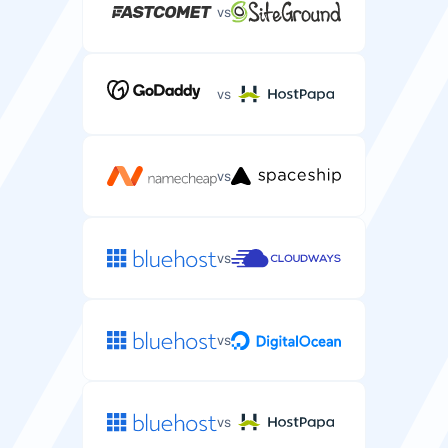
vs
vs
vs
vs
vs
vs