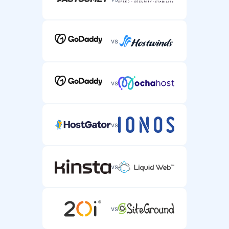
vs
vs
vs
vs
vs