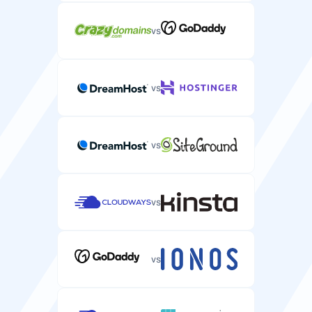
vs
vs
vs
vs
vs