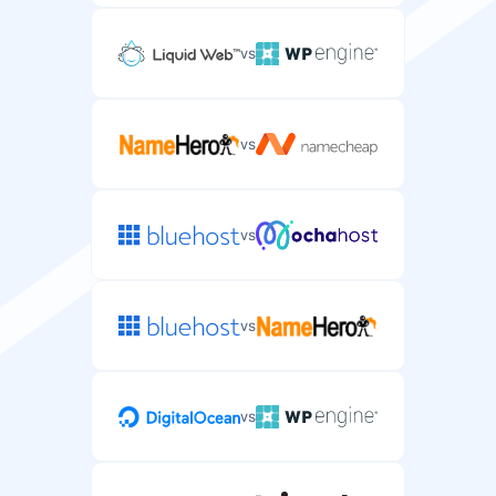
vs
vs
vs
vs
vs