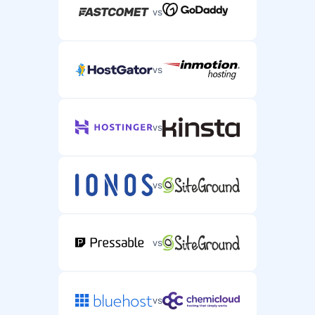
vs
vs
vs
vs
vs
vs