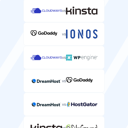
Garanzia SLA di uptime
vs
Accordo sul livello di servizio che garantisce l'uptime
del tuo server.
100%
99.9%
vs
Accesso SSH/SFTP
Accesso shell sicuro per gestire i file del tuo server ed
vs
eseguire comandi.
vs
Backup automatici
Backup automatici dei dati e delle configurazioni del
vs
tuo server.
ogni 24 ore
vs