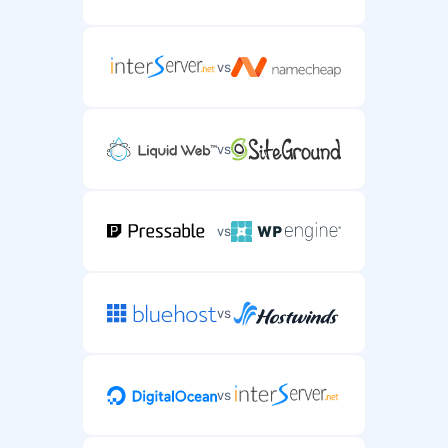
vs
vs
vs
vs
vs