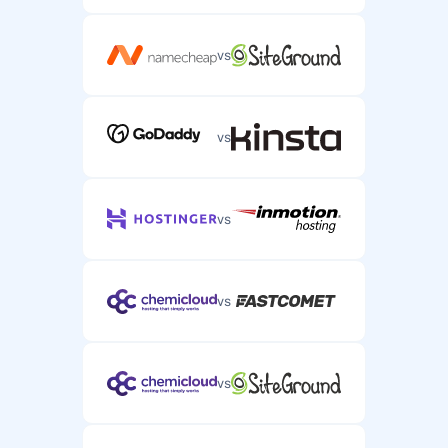
vs
vs
vs
vs
vs