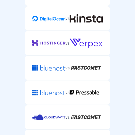
vs
vs
vs
vs
vs