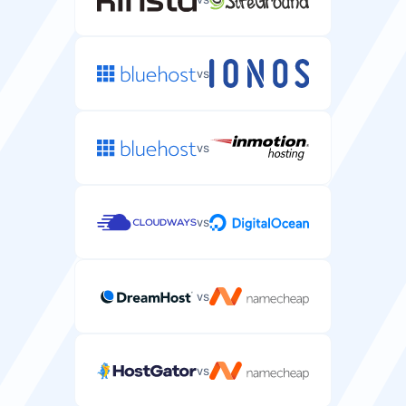
Protezione DDoS
Protezione contro gli attacchi DDoS sul tuo server.
vs
vs
Supporto
vs
Supporto via email/ticket
Supporto specifico per server tramite email o sistema
di ticket.
vs
vs
Supporto via chat dal vivo