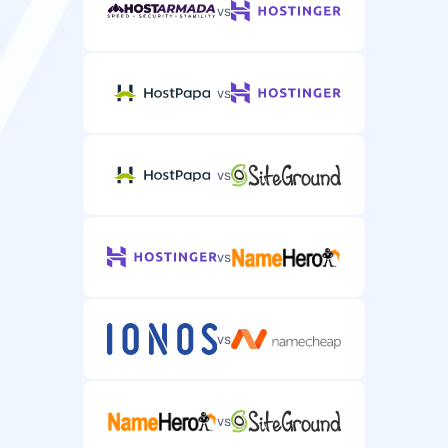
vs
vs
vs
vs
vs
vs