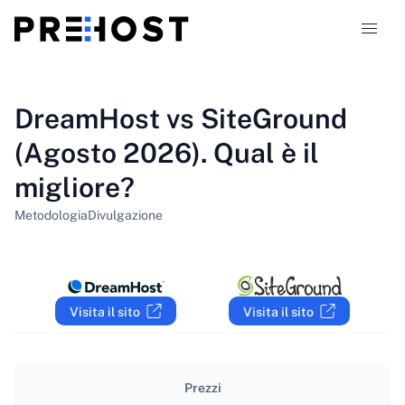
Tipi di hosting
DreamHost vs SiteGround
(Agosto 2026). Qual è il
Confronti
migliore?
Coupon
319
Metodologia
Divulgazione
Blog
IT
Visita il sito
Visita il sito
Prezzi