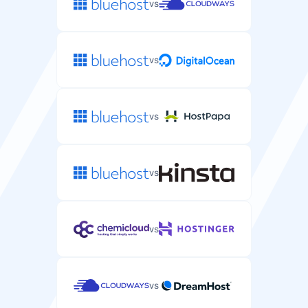
vs
vs
vs
vs
vs
vs