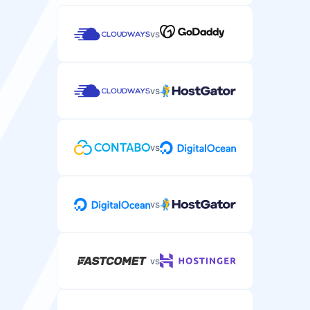
vs
vs
vs
vs
vs