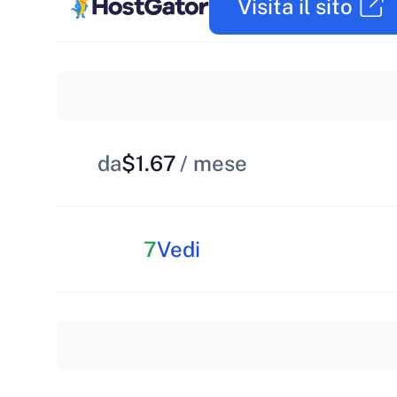
Visita il sito
da
$1.67
/ mese
7
Vedi