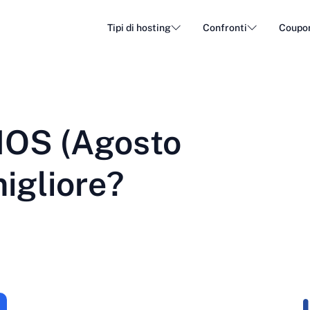
Tipi di hosting
Confronti
Coupo
Hosting WordPress
Hosti
DA - Dansk
Popular
DE - Deutsch
vs
vs
Hosting in cloud
Server
Trendy
NOS (Agosto
ET - Eesti
FI - Suomi
Hosting e-mail
Hostin
Hot
vs
vs
IT - Italiano
JA - 日本語
migliore?
NL - Nederlands
NO - Norsk b
Vedi tutti i tipi
Vedi tutto o crea nuovo
RO - Română
RU - Русский
TR - Türkçe
UK - Українсь