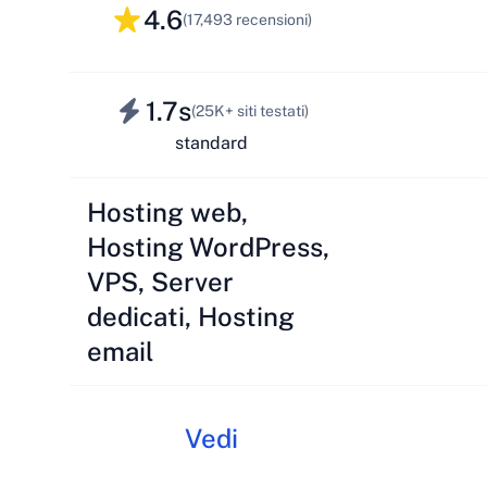
4.6
(17,493 recensioni)
1.7s
(25K+ siti testati)
standard
Hosting web,
Hosting WordPress,
VPS, Server
dedicati, Hosting
email
Vedi