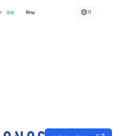
n
Blog
IT
319
ng web economico
EL - Ελληνικά
vs
 dedicati
FR - Français
g per rivenditori
KO - 한국어
okmål
PL - Polski
SK - Slovenčina
ка
ZH-CN - 简体中文