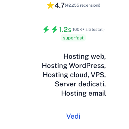
4.7
(42,255 recensioni)
1.2s
(160K+ siti testati)
superfast
Hosting web,
Hosting WordPress,
Hosting cloud, VPS,
Server dedicati,
Hosting email
Vedi