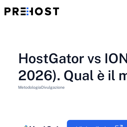
Hosting condiviso
BG - Български
CS - Čeština
vs
VPS
HostGator vs IO
EN - English
ES - Español
VPS economici
HU - Magyar
ID - Indonesia
2026). Qual è il 
LT - Lietuvių
LV - Latviešu
Metodologia
Divulgazione
PT-BR - Português
PT-PT - Português
SL - Slovenščina
SV - Svenska