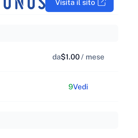
Visita il sito
da
$1.00
/ mese
9
Vedi