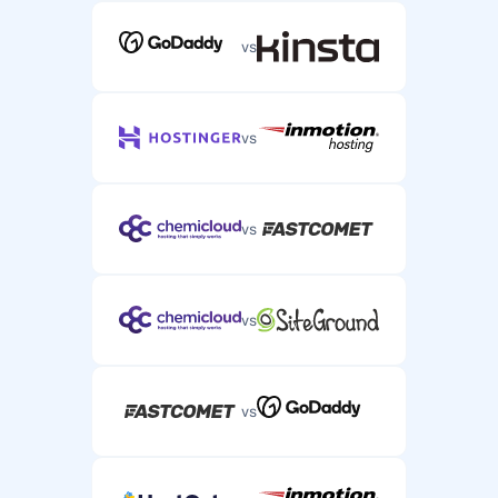
vs
vs
vs
vs
vs