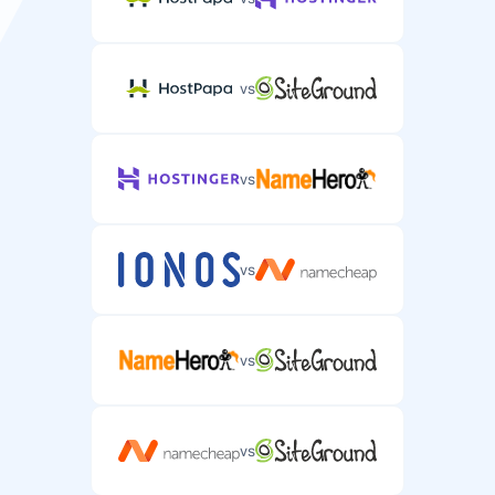
vs
vs
vs
vs
vs