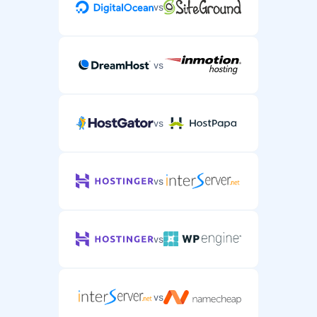
vs
vs
vs
vs
vs
vs