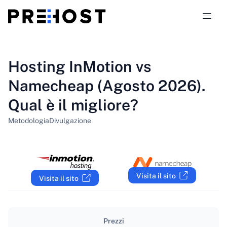
Tipi di hosting
Hosting InMotion vs
Namecheap (Agosto 2026).
Confronti
Qual è il migliore?
Coupon
319
Metodologia
Divulgazione
Blog
IT
Visita il sito
Visita il sito
Prezzi