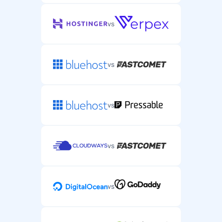
vs
vs
vs
vs
vs