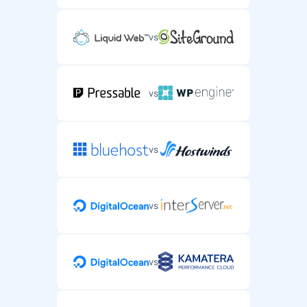
vs
vs
vs
vs
vs