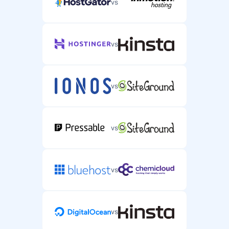
vs
vs
vs
vs
vs
vs