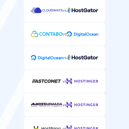
urgenti.
vs
vs
Supporto telefonico
Supporto telefonico per problemi complessi di hosting
WordPress.
vs
vs
vs
vs