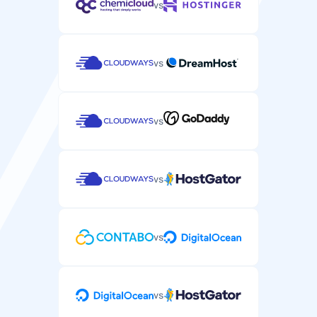
vs
vs
Supporto
Supporto via email/ticket
vs
Supporto specifico per WordPress tramite email o
sistema di ticket.
vs
Supporto via chat dal vivo
vs
Supporto chat in tempo reale per problemi WordPress
urgenti.
vs