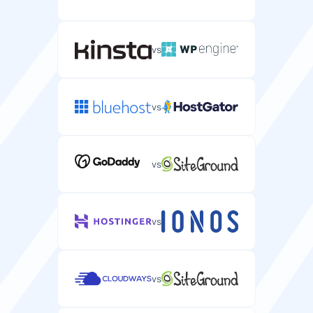
Caselle email
Account email che puoi creare con il tuo dominio
WordPress.
vs
0 verso
0
illimitato
vs
Garanzia soddisfatti o rimborsati
Giorni a disposizione per provare l'hosting WordPress e
vs
ottenere un rimborso completo.
30 giorni
vs
Dominio gratuito
Registrazione gratuita di un nome di dominio per il tuo
vs
sito WordPress.