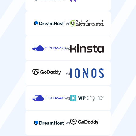
vs
Velocità
vs
Tipo di disco
Tipo di disco di archiviazione (HDD, SSD, NVMe)
vs
ottimizzato per le prestazioni WordPress.
HDD
SSD
vs
Supporto HTTP/2
Protocollo web moderno che rende i siti WordPress più
veloci.
vs