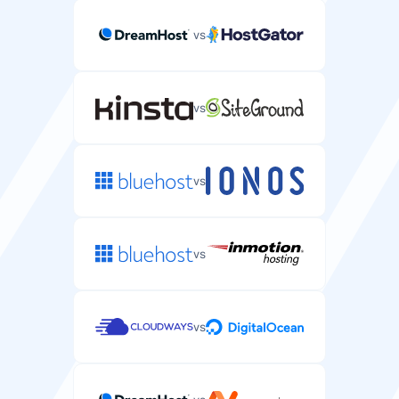
vs
Supporto HTTP/3
Ultimo protocollo web con prestazioni migliorate per i
siti WordPress.
vs
vs
Cache Redis
Sistema di cache in memoria che velocizza le query del
database WordPress.
vs
vs
CDN incluso
Rete di distribuzione dei contenuti che serve il tuo sito
WordPress da posizioni globali.