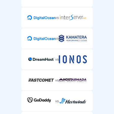
vs
vs
vs
vs
vs