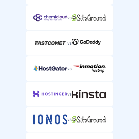
vs
vs
vs
vs
vs