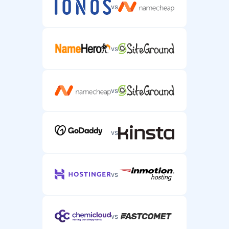
vs
vs
vs
vs
vs
vs