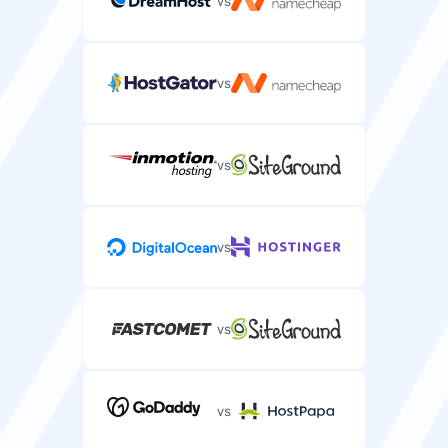
vs
vs
Sicurezza
vs
Certificato SSL gratuito
Certificato SSL gratuito per proteggere il tuo sito
WordPress e mostrare l'icona del lucchetto.
vs
vs
Garanzia SLA di uptime
Accordo sul livello di servizio che garantisce l'uptime
del tuo sito WordPress.
vs