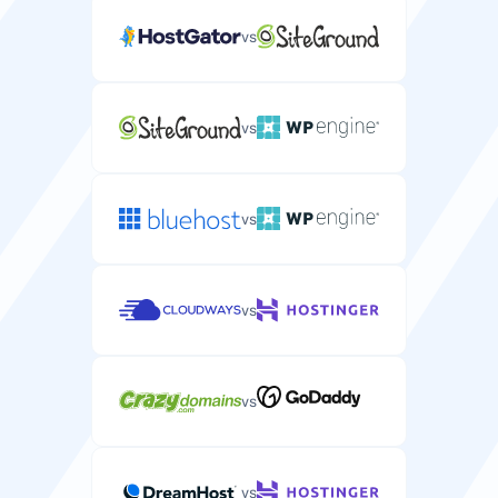
/
vs
Migrazione gratuita
Trasferimento gratuito del tuo sito WordPress dal tuo
vs
attuale fornitore di hosting.
vs
Servizio gestito
Hosting WordPress completamente gestito con
vs
aggiornamenti e manutenzione automatici.
vs
Supporto WP-CLI
Interfaccia a riga di comando per gestire i siti
vs
WordPress tramite SSH.