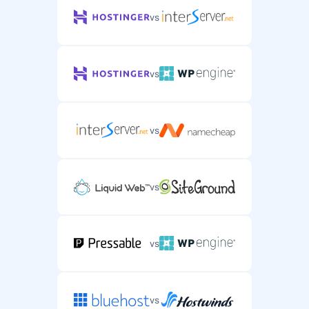
vs
vs
vs
vs
vs
vs