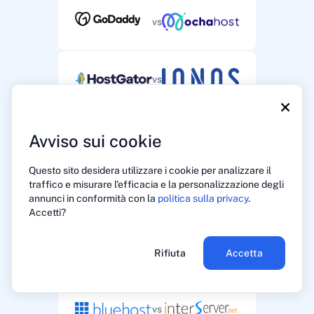
vs
vs
×
vs
Avviso sui cookie
Questo sito desidera utilizzare i cookie per analizzare il
traffico e misurare l'efficacia e la personalizzazione degli
vs
annunci in conformità con la
politica sulla privacy
.
Accetti?
vs
Rifiuta
Accetta
vs