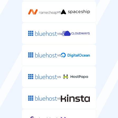
99.9%
vs
Accesso SSH/SFTP
Accesso shell sicuro per gestire i file WordPress ed
eseguire comandi WP-CLI.
vs
vs
Backup automatici
Backup automatici dei tuoi file e database WordPress.
vs
ogni 24 ore
ogni 24 ore
Protezione DDoS
vs
Protezione contro gli attacchi DDoS che potrebbero
mettere offline il tuo sito WordPress.