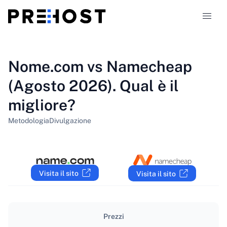
Tipi di hosting
Nome.com vs Namecheap
(Agosto 2026). Qual è il
Confronti
migliore?
Coupon
319
Metodologia
Divulgazione
Blog
IT
Visita il sito
Visita il sito
Prezzi