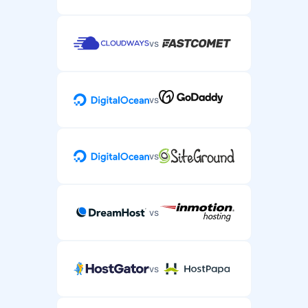
vs
vs
vs
vs
vs