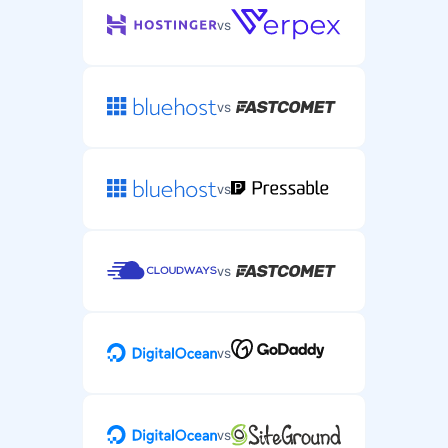
vs
vs
vs
vs
vs
vs