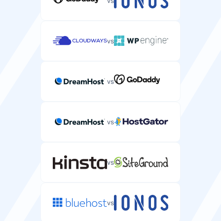
HDD
SSD
vs
HTTP/2サポート
vs
WordPressサイトの読み込みを高速化するプロトコル。
vs
HTTP/3サポート
WordPressサイトのパフォーマンスを向上させる最新の
Webプロトコル。
vs
vs
Redisキャッシュ
WordPressのデータベースクエリを高速化するインメモ
リキャッシュシステム。
vs