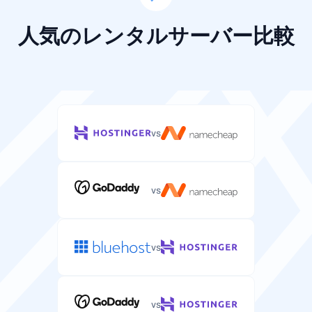
無制限
10-100 GB
人気のレンタルサーバー比較
帯域幅
WordPressサイトへのアクセスに対する月間データ転送
量の上限。
無制限
無制限
vs
コントロールパネル
WordPressホスティングアカウントとファイルを管理す
vs
るWebベースのインターフェース。
other
other
vs
サイト数
このプランでホスティングできるWordPressサイト数。
vs