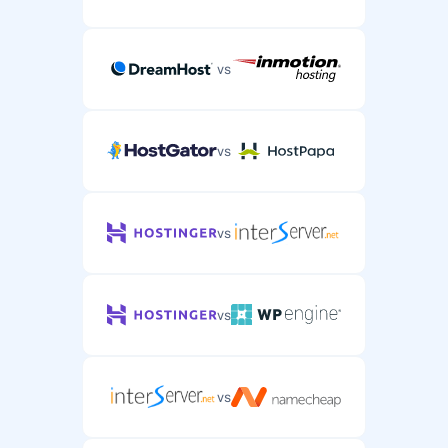
vs
vs
vs
vs
vs