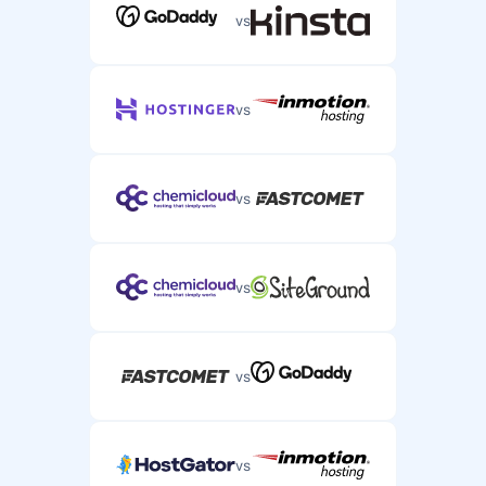
vs
vs
vs
vs
vs
vs