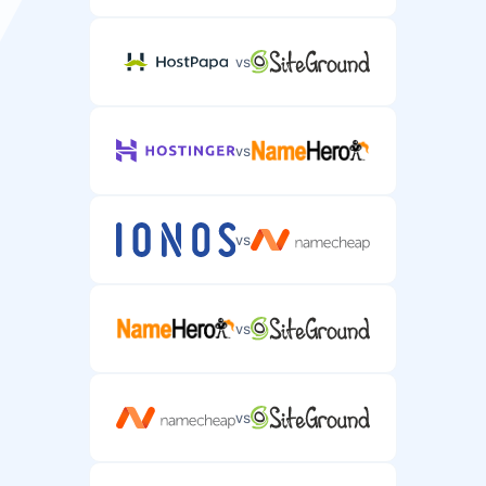
vs
vs
vs
vs
vs