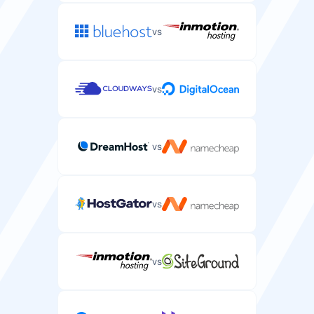
vs
CDN付き
世界各地からWordPressサイトを配信するコンテンツ配
信ネットワーク。
vs
vs
セキュリティ
vs
無料SSL証明書
WordPressサイトを保護し鍵アイコンを表示する無料
SSL証明書。
vs