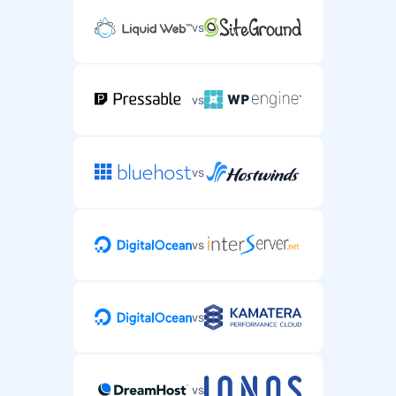
vs
vs
vs
vs
vs
vs