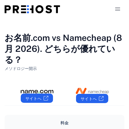
ホスティングの種類
お名前.com vs Namecheap (8
月 2026). どちらが優れてい
比較
る？
クーポン
319
メソドロジー
開示
ブログ
JA
サイトへ
サイトへ
料金