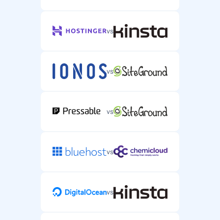
vs
vs
vs
vs
vs