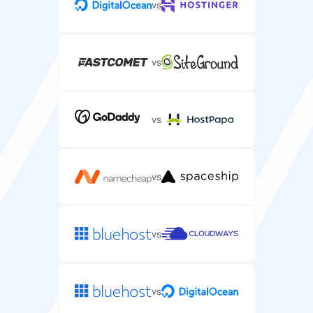
vs
SLA稼働率保証
WordPressサイトの稼働率を保証するサービスレベル契
約。
vs
99.9%
vs
SSH/SFTPアクセス
WordPressファイル管理やWP-CLIコマンド実行のため
のセキュアシェルアクセス。
vs
vs
自動バックアップ
WordPressファイルとデータベースの自動バックアッ
プ。
vs