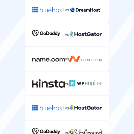
vs
データベース
vs
WordPressインストール用に作成可能なMySQLデータ
ベース数。
1
1
vs
メールボックス
WordPressドメインで作成可能なメールアカウント数。
vs
0
0 〜無制限
vs
返金保証
WordPressホスティングのお試し期間と全額返金が可能
な日数。
vs