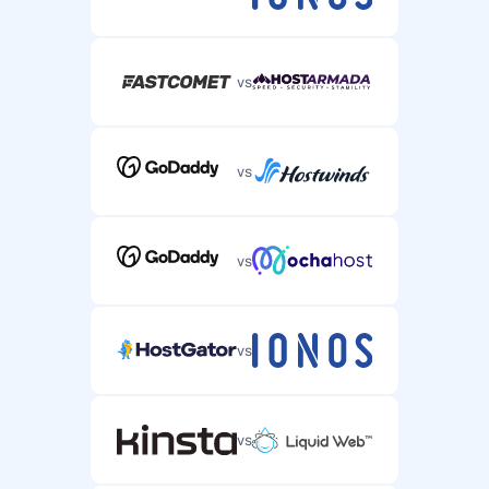
vs
vs
vs
vs
vs