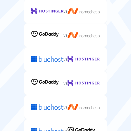
vs
vs
vs
vs
vs
vs