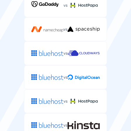
vs
vs
vs
vs
vs
vs