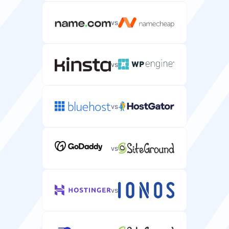
vs
vs
vs
vs
vs