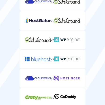
vs
vs
vs
vs
vs
vs