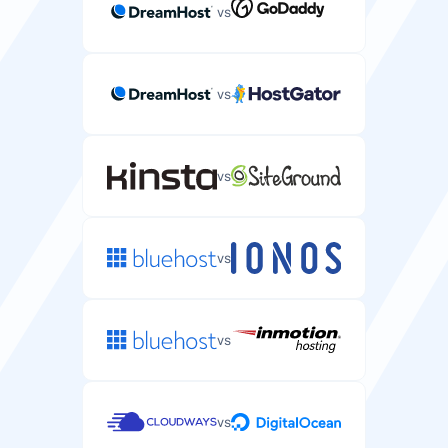
vs
vs
vs
vs
vs
vs