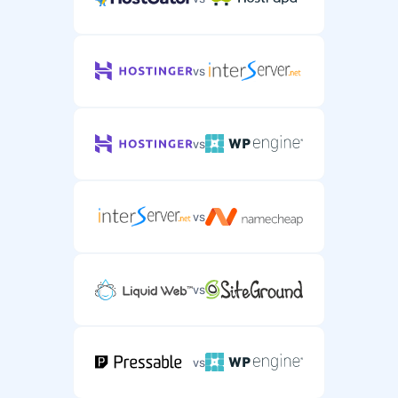
vs
vs
vs
vs
vs