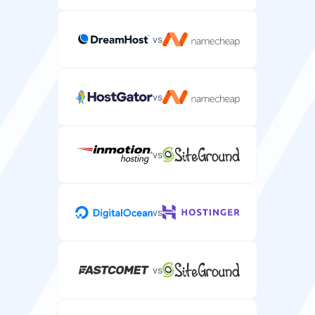
vs
vs
vs
vs
vs