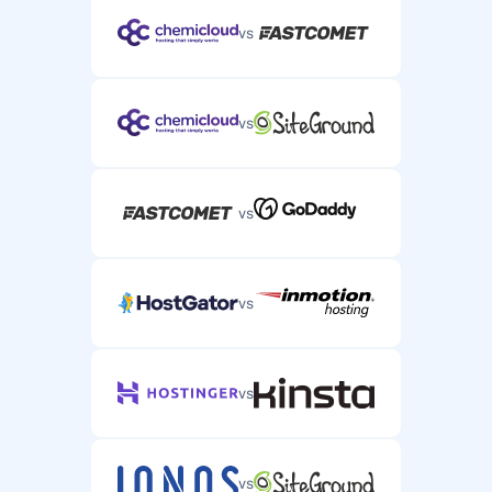
vs
vs
vs
vs
vs
vs