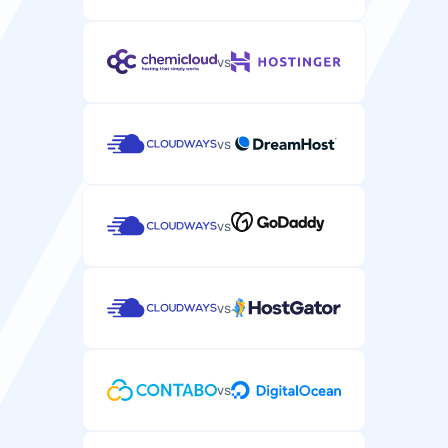
vs
vs
vs
vs
vs