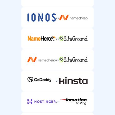
vs
vs
vs
vs
vs