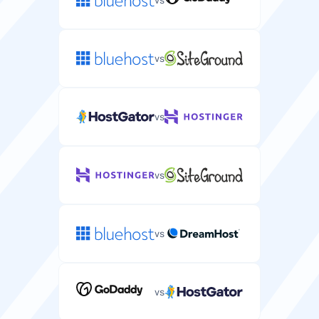
vs
vs
vs
vs
vs