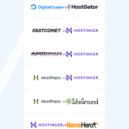
vs
vs
vs
vs
vs
vs