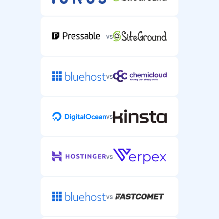
vs
vs
vs
vs
vs