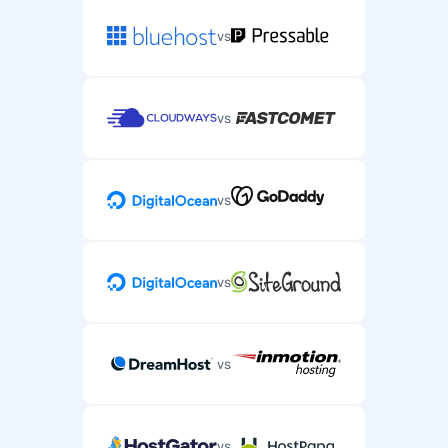
vs
vs
vs
vs
vs
vs