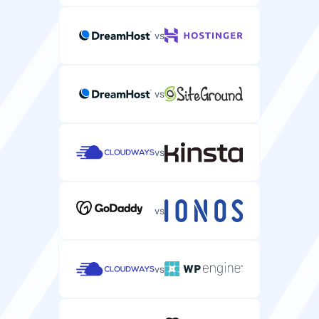
vs
vs
vs
vs
vs