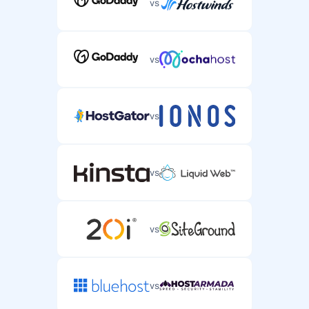
vs
vs
vs
vs
vs
vs