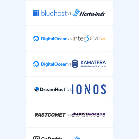
vs
vs
vs
vs
vs