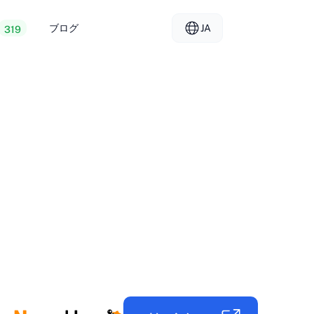
ブログ
JA
319
ェブホスティング
EL - Ελληνικά
vs
ーバー
FR - Français
ーホスティング
KO - 한국어
okmål
PL - Polski
SK - Slovenčina
ка
ZH-CN - 简体中文