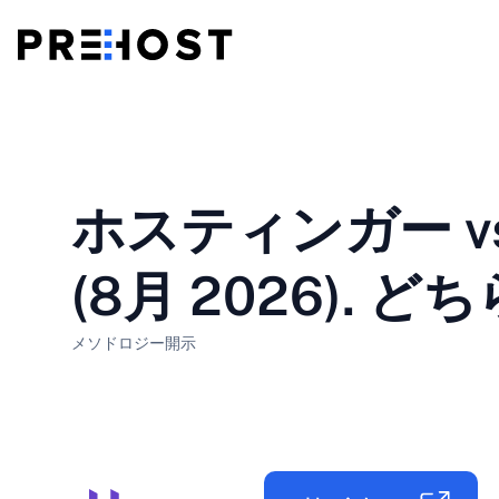
共有ホスティング
BG - Български
CS - Čeština
vs
ブイピーエス
ホスティンガー v
EN - English
ES - Español
格安VPS
HU - Magyar
ID - Indonesia
(8月 2026).
LT - Lietuvių
LV - Latviešu
メソドロジー
開示
PT-BR - Português
PT-PT - Português
SL - Slovenščina
SV - Svenska