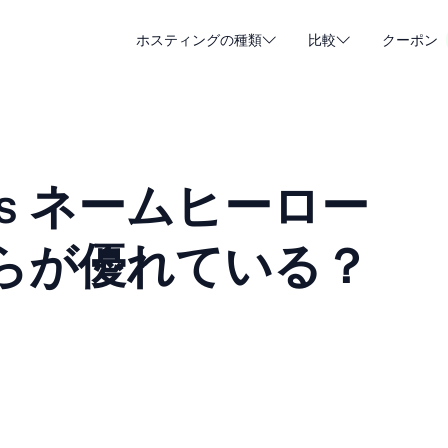
ホスティングの種類
比較
クーポン
WordPressホスティング
格安ウ
DA - Dansk
Popular
DE - Deutsch
vs
vs
クラウド・ホスティング
専用サ
Trendy
s ネームヒーロー
ET - Eesti
FI - Suomi
メールホスティング
リセラ
Hot
vs
vs
IT - Italiano
JA - 日本語
 どちらが優れている？
NL - Nederlands
NO - Norsk b
全タイプを見る
一覧を見る・新規作成
RO - Română
RU - Русский
TR - Türkçe
UK - Українсь