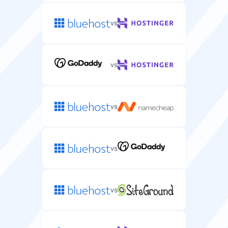
vs
vs
vs
vs
vs