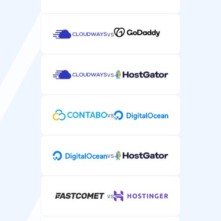
vs
vs
vs
vs
vs