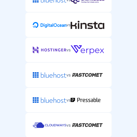
vs
vs
vs
vs
vs