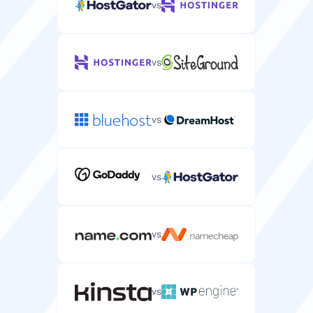
vs
vs
vs
vs
vs
vs