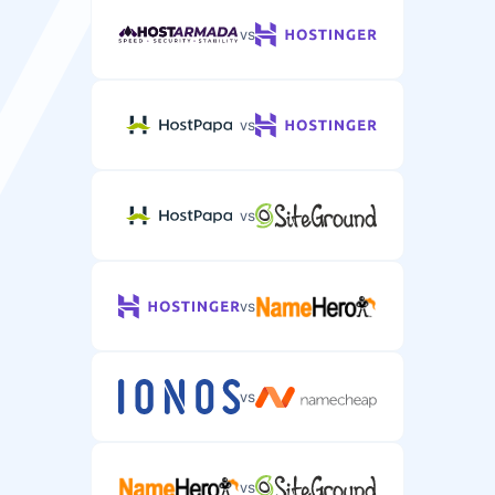
vs
vs
vs
vs
vs
vs