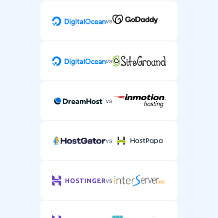
vs
vs
vs
vs
vs