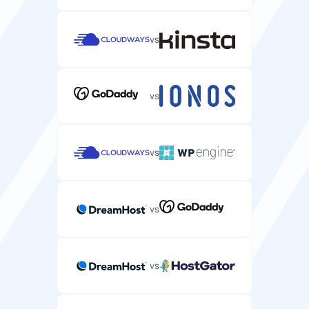
vs
vs
vs
vs
vs