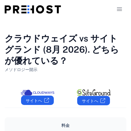
ホスティングの種類
クラウドウェイズ vs サイト
グランド (8月 2026). どちら
比較
が優れている？
クーポン
319
メソドロジー
開示
ブログ
JA
サイトへ
サイトへ
料金