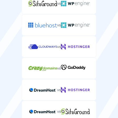
vs
vs
vs
vs
vs
vs