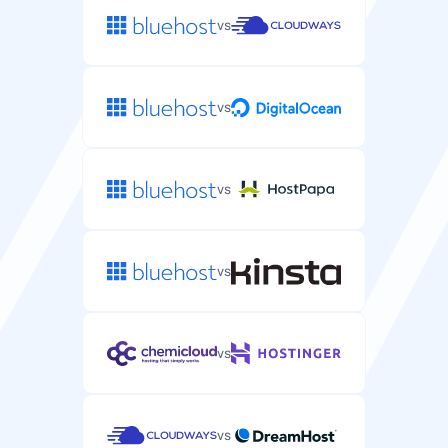
vs
vs
vs
vs
vs
vs