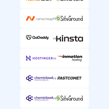
vs
vs
vs
vs
vs