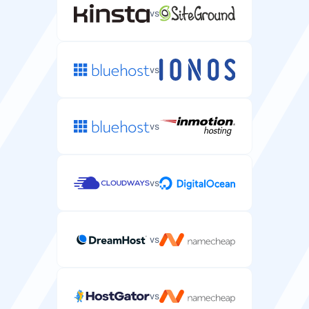
vs
vs
vs
vs
vs
vs