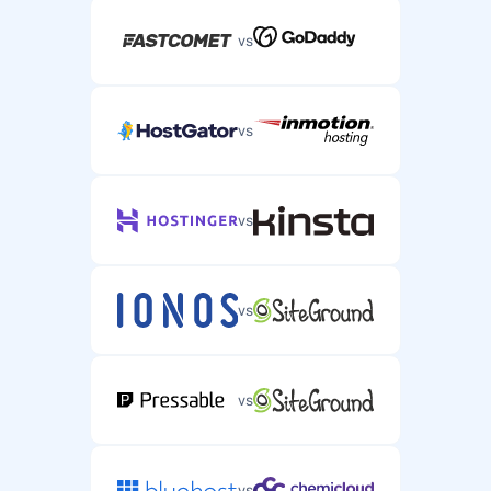
vs
vs
vs
vs
vs
vs