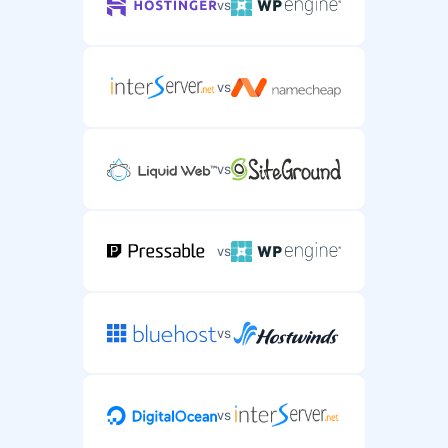
vs
vs
vs
vs
vs
vs