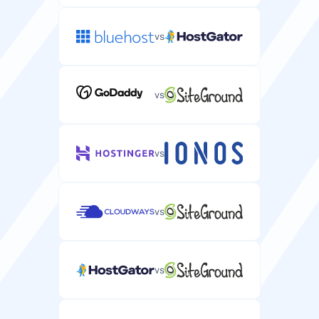
vs
vs
vs
vs
vs