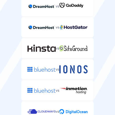
vs
vs
vs
vs
vs
vs