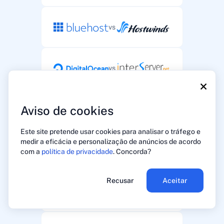
vs
vs
×
Aviso de cookies
vs
Este site pretende usar cookies para analisar o tráfego e
medir a eficácia e personalização de anúncios de acordo
vs
com a
política de privacidade
. Concorda?
Recusar
Aceitar
vs