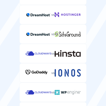
vs
vs
vs
vs
vs