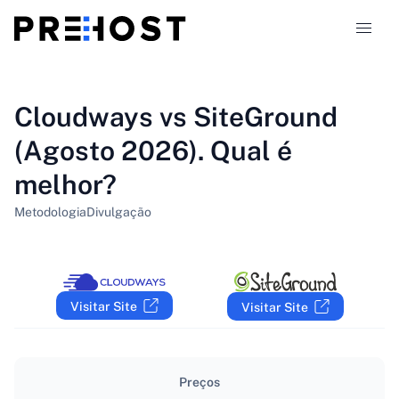
Tipos de alojamento
Cloudways vs SiteGround
(Agosto 2026). Qual é
Comparações
melhor?
Cupões
319
Metodologia
Divulgação
Blog
PT-PT
Visitar Site
Visitar Site
Preços