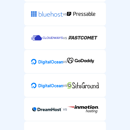
vs
vs
vs
vs
vs