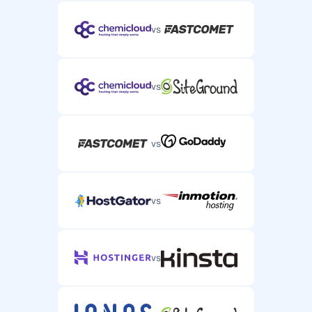
vs
vs
vs
vs
vs