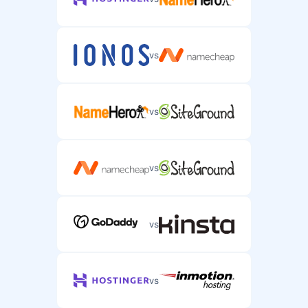
vs
vs
vs
vs
vs