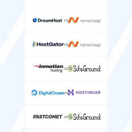
vs
vs
vs
vs
vs