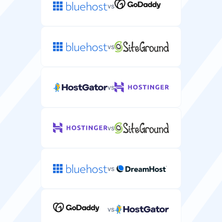
vs
vs
vs
vs
vs
vs