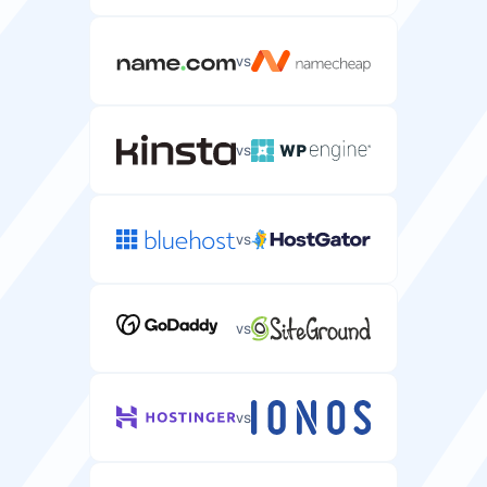
vs
vs
vs
vs
vs