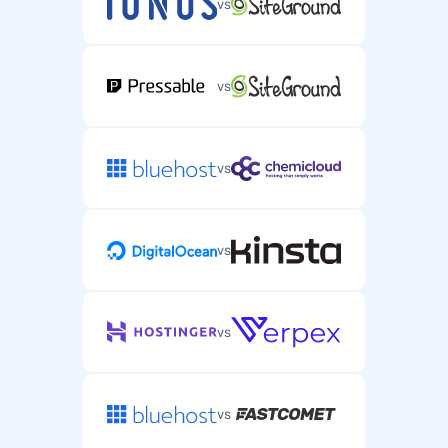
vs
vs
vs
vs
vs
vs