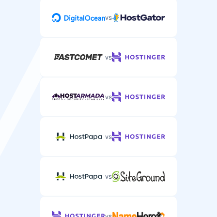
vs
vs
vs
vs
vs
vs