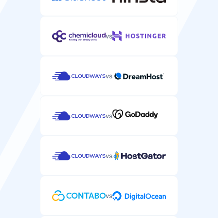
vs
vs
vs
vs
vs