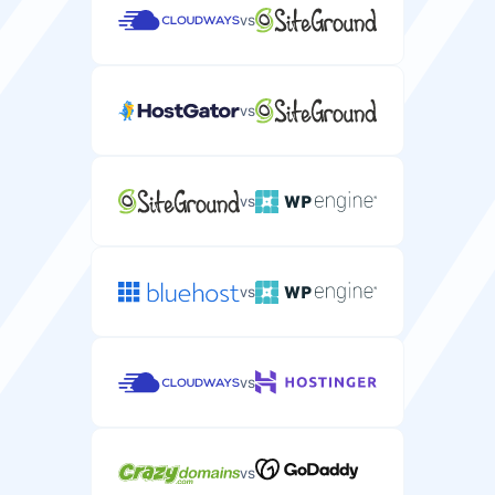
vs
vs
vs
vs
vs
vs