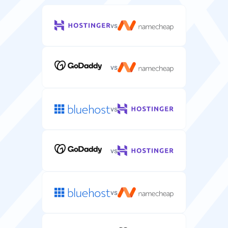
vs
vs
vs
vs
vs