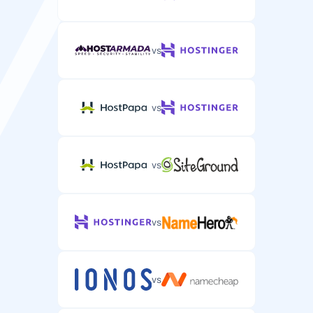
vs
vs
vs
vs
vs