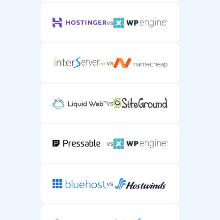
vs
vs
vs
vs
vs