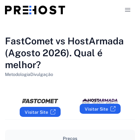
Tipos de alojamento
FastComet vs HostArmada
(Agosto 2026). Qual é
Comparações
melhor?
Cupões
319
Metodologia
Divulgação
Blog
PT-PT
Visitar Site
Visitar Site
Preços