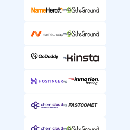
vs
vs
vs
vs
vs
vs