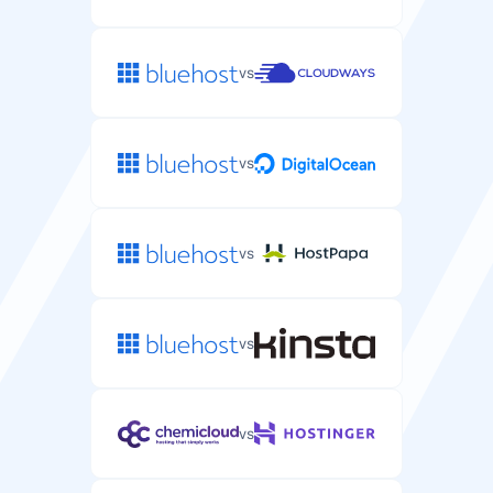
vs
vs
vs
vs
vs