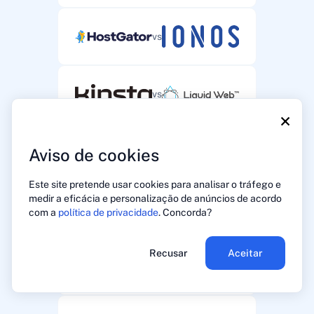
vs
vs
×
Aviso de cookies
vs
Este site pretende usar cookies para analisar o tráfego e
medir a eficácia e personalização de anúncios de acordo
vs
com a
política de privacidade
. Concorda?
Recusar
Aceitar
vs