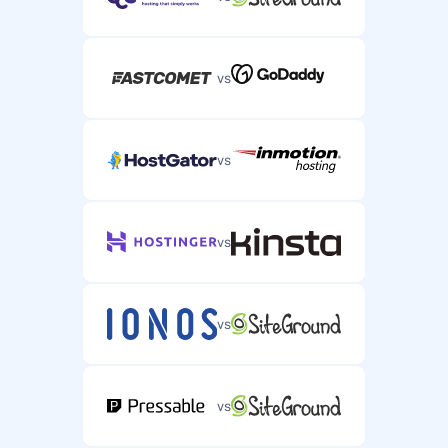
vs
vs
vs
vs
vs