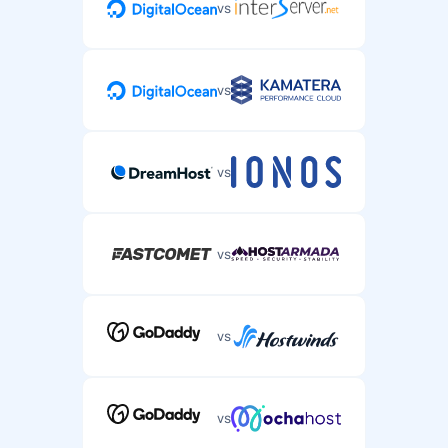
vs
vs
vs
vs
vs
vs