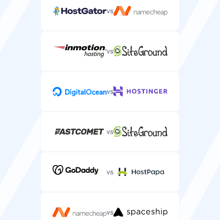
vs
Suporte por Email/Ticket
Suporte específico para servidores via email ou
sistema de tickets.
vs
vs
Suporte por Chat ao Vivo
Suporte por chat em tempo real para problemas
urgentes de servidor.
vs
vs
Suporte por Telefone
Suporte por telefone para problemas complexos de
alojamento de servidor.
vs