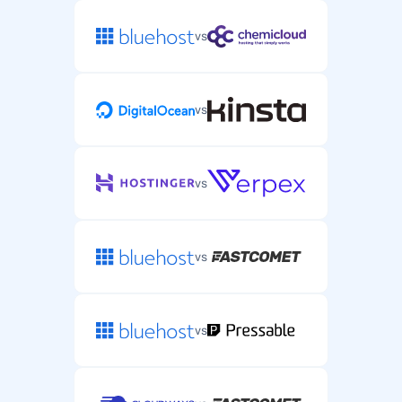
vs
vs
vs
vs
vs