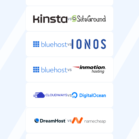
vs
Backups Automáticos
Backups automáticos dos dados e configurações do
vs
seu servidor.
cada 24 horas
cada 24 horas
vs
Proteção DDoS
Proteção contra ataques DDoS no seu servidor.
vs
vs
Suporte