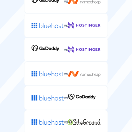
vs
seu ambiente de alojamento.
Linux
Linux
vs
IP Dedicado
Endereço IP único atribuído ao seu servidor para
vs
melhor segurança e controlo.
vs
Garantia de Reembolso
Dias que tem para experimentar o alojamento de
servidor e obter reembolso total.
vs
7 dias
7 dias
vs
Domínio Gratuito