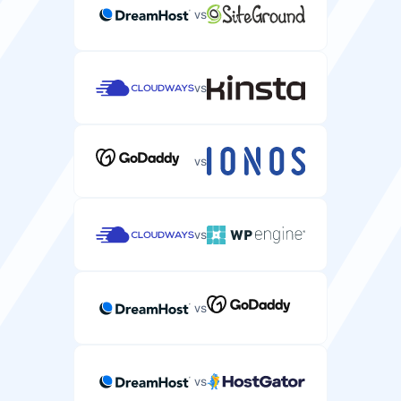
vs
Velocidade de ligação de rede para transferência de
dados do seu servidor.
1-10 Gbps
1 Gbps
vs
vs
Segurança
Garantia de Uptime SLA
vs
Acordo de Nível de Serviço garantindo o uptime do seu
servidor.
99.9%
99.9%
vs
Acesso SSH/SFTP
Acesso shell seguro para gerir ficheiros do seu
vs
servidor e executar comandos.