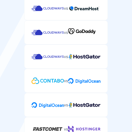
vs
vs
vs
vs
vs
vs