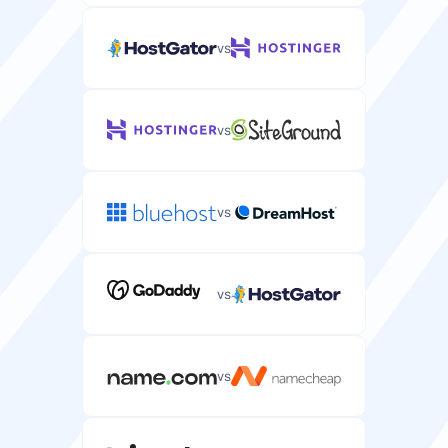
Registo de nome de domínio gratuito incluído no seu
plano de servidor.
vs
vs
Migração Gratuita
Serviço gratuito de migração de servidor do seu
fornecedor atual.
vs
vs
CPU
Poder de processamento e núcleos alocados ao seu
servidor.
vs
1-24 CPU
1-8 CPU