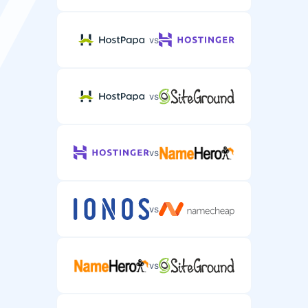
vs
vs
vs
vs
vs