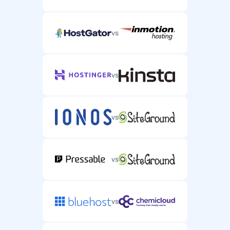
vs
vs
vs
vs
vs