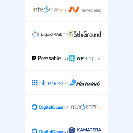
vs
vs
vs
vs
vs
vs