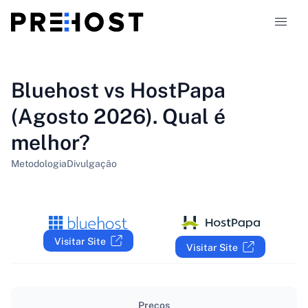
Tipos de alojamento
Bluehost vs HostPapa
(Agosto 2026). Qual é
Comparações
melhor?
Cupões
319
Metodologia
Divulgação
Blog
PT-PT
Visitar Site
Visitar Site
Preços