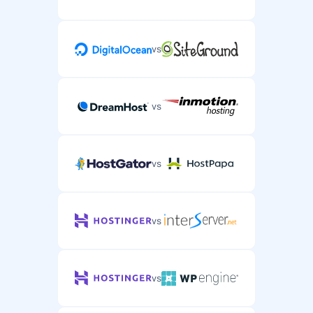
vs
vs
vs
vs
vs