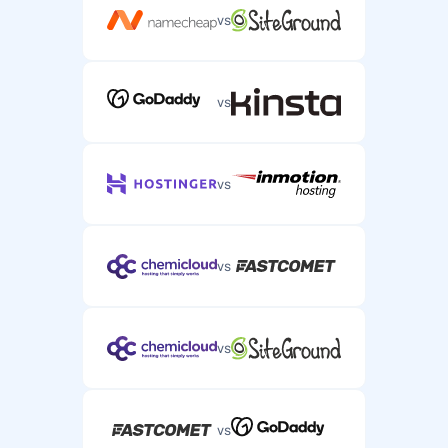
vs
vs
vs
vs
vs
vs