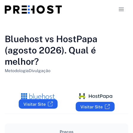
Tipos de hospedagem
Bluehost vs HostPapa
(agosto 2026). Qual é
Comparações
melhor?
Cupons
319
Metodologia
Divulgação
Blog
PT-BR
Visitar Site
Visitar Site
Preços