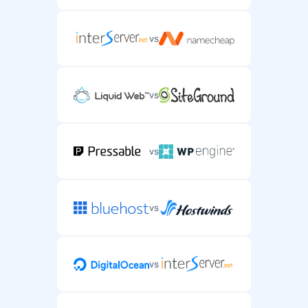
vs
vs
vs
vs
vs