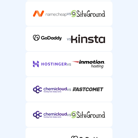
vs
vs
vs
vs
vs