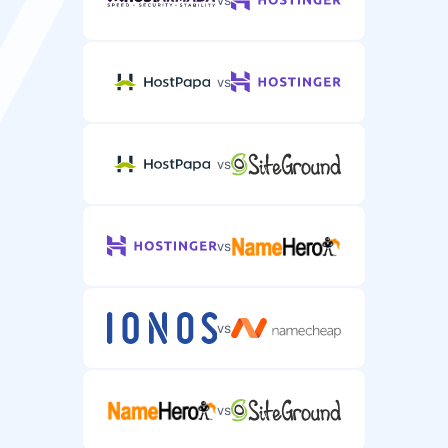
vs
vs
vs
vs
vs
vs