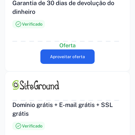
Garantia de 30 dias de devolução do
dinheiro
Verificado
Oferta
Aproveitar oferta
Domínio grátis + E-mail grátis + SSL
grátis
Verificado