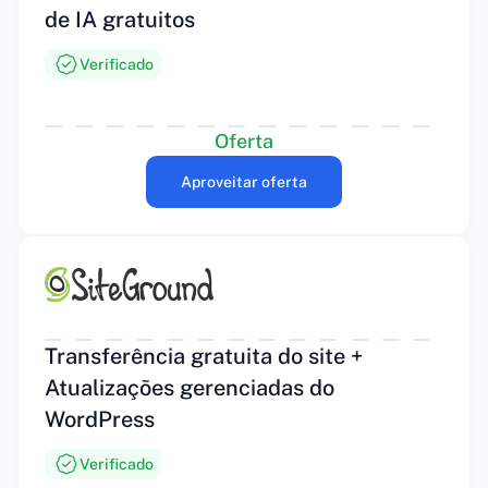
de IA gratuitos
Verificado
Oferta
Aproveitar oferta
Transferência gratuita do site +
Atualizações gerenciadas do
WordPress
Verificado