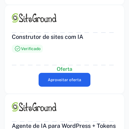
Construtor de sites com IA
Verificado
Oferta
Aproveitar oferta
Agente de IA para WordPress + Tokens