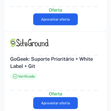
Oferta
Aproveitar oferta
GoGeek: Suporte Prioritário + White
Label + Git
Verificado
Oferta
Aproveitar oferta