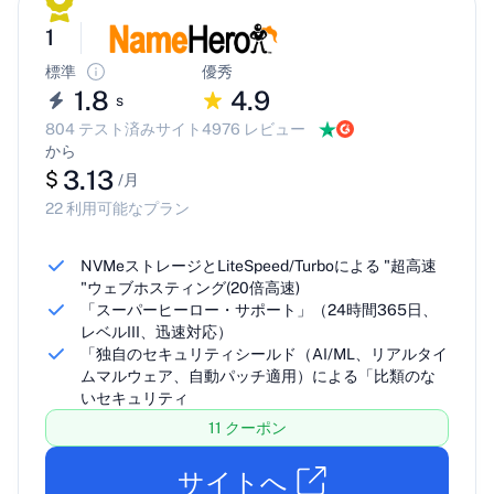
1
標準
優秀
1.8
4.9
s
804 テスト済みサイト
4976 レビュー
から
3.13
$
/月
22 利用可能なプラン
NVMeストレージとLiteSpeed/Turboによる "超高速
"ウェブホスティング(20倍高速)
「スーパーヒーロー・サポート」（24時間365日、
レベルIII、迅速対応）
「独自のセキュリティシールド（AI/ML、リアルタイ
ムマルウェア、自動パッチ適用）による「比類のな
いセキュリティ
11 クーポン
サイトへ