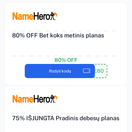
80% OFF Bet koks metinis planas
80% OFF
NHSAVE80
Rodyti kodą
75% IŠJUNGTA Pradinis debesų planas