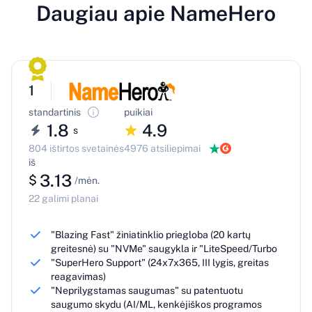
Daugiau apie NameHero
1
standartinis
puikiai
1.8
4.9
s
804 ištirtos svetainės
4976 atsiliepimai
iš
3.13
$
/mėn.
22 galimi planai
"Blazing Fast" žiniatinklio priegloba (20 kartų
greitesnė) su "NVMe" saugykla ir "LiteSpeed/Turbo
"SuperHero Support" (24x7x365, III lygis, greitas
reagavimas)
"Neprilygstamas saugumas" su patentuotu
saugumo skydu (AI/ML, kenkėjiškos programos