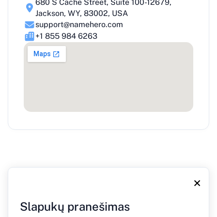
680 S Cache Street, Suite 100-12679,
Jackson, WY, 83002, USA
support@namehero.com
+1 855 984 6263
×
Slapukų pranešimas
Apie mus
Tinklaraštis
Paspauskite
Susisiekite su