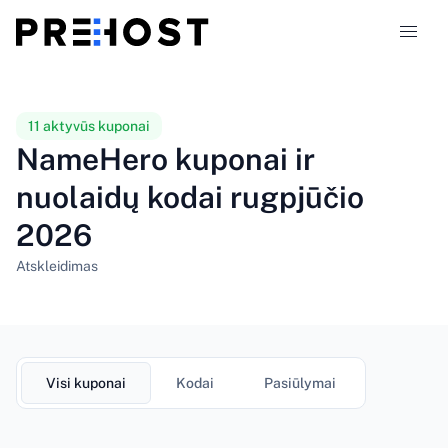
Talpinimo tipai
11 aktyvūs kuponai
NameHero kuponai ir
Palyginimai
nuolaidų kodai rugpjūčio
2026
Kuponai
319
Atskleidimas
Tinklaraštis
LT
Visi kuponai
Kodai
Pasiūlymai