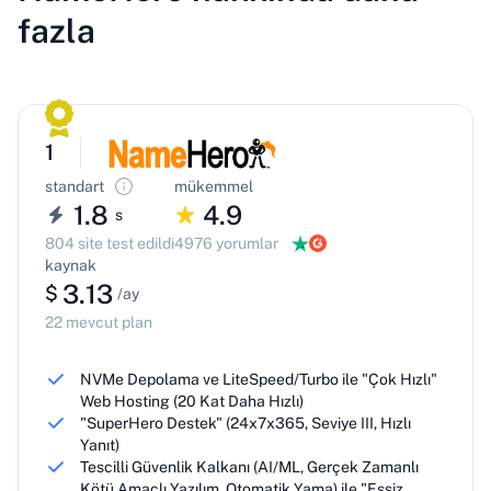
fazla
1
standart
mükemmel
1.8
4.9
s
804 site test edildi
4976 yorumlar
kaynak
3.13
$
/ay
22 mevcut plan
NVMe Depolama ve LiteSpeed/Turbo ile "Çok Hızlı"
Web Hosting (20 Kat Daha Hızlı)
"SuperHero Destek" (24x7x365, Seviye III, Hızlı
Yanıt)
Tescilli Güvenlik Kalkanı (AI/ML, Gerçek Zamanlı
Kötü Amaçlı Yazılım, Otomatik Yama) ile "Eşsiz