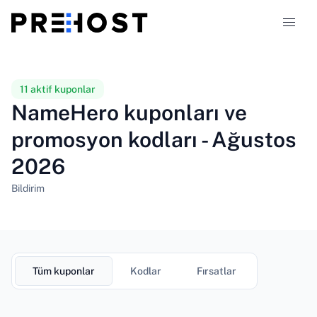
Hosting türleri
11 aktif kuponlar
NameHero kuponları ve
Karşılaştırmalar
promosyon kodları - Ağustos
2026
Kuponlar
319
Bildirim
Blog
TR
Tüm kuponlar
Kodlar
Fırsatlar