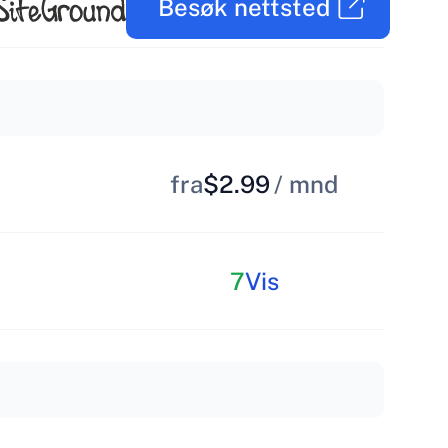
Besøk nettsted
fra
$2.99
/ mnd
7
Vis