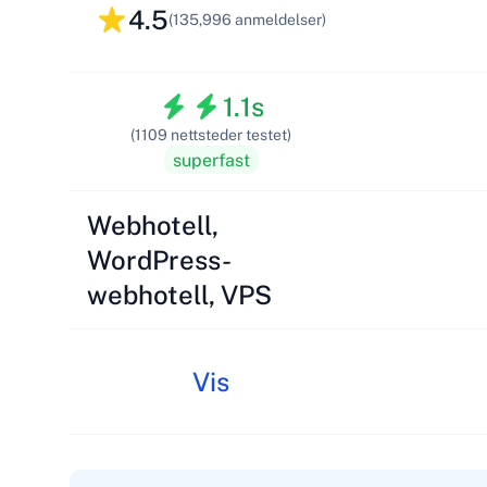
4.5
(135,996 anmeldelser)
1.1s
(1109 nettsteder testet)
superfast
Webhotell,
WordPress-
webhotell, VPS
Vis