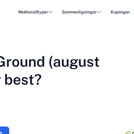
Webhotelltyper
Sammenligninger
Kuponger
WordPress Hosting
Billig
DA - Dansk
Popular
DE - Deutsch
vs
vs
Cloud Hosting
Dedike
Trendy
Ground (august
ET - Eesti
FI - Suomi
Hosting av e-post
Resell
Hot
vs
vs
IT - Italiano
JA - 日本語
r best?
NL - Nederlands
NO - Norsk b
Se alle typer
Se alle eller opprett ny
RO - Română
RU - Русский
TR - Türkçe
UK - Українсь