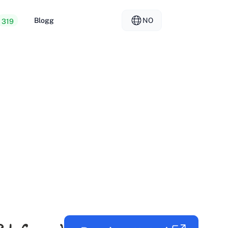
Blogg
NO
319
 webhotell
EL - Ελληνικά
vs
rte servere
FR - Français
er Hosting
KO - 한국어
okmål
PL - Polski
SK - Slovenčina
ка
ZH-CN - 简体中文