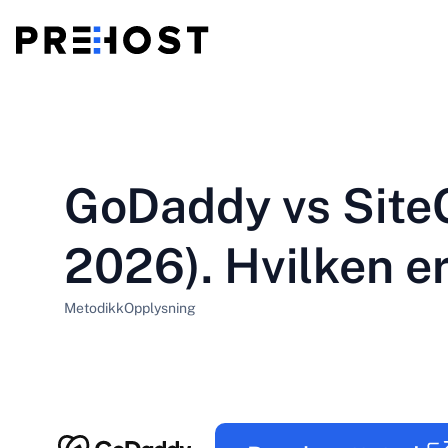
Delt hosting
BG - Български
CS - Čeština
vs
VPS
GoDaddy vs Site
EN - English
ES - Español
Billig VPS
HU - Magyar
ID - Indonesia
2026). Hvilken e
LT - Lietuvių
LV - Latviešu
Metodikk
Opplysning
PT-BR - Português
PT-PT - Português
SL - Slovenščina
SV - Svenska