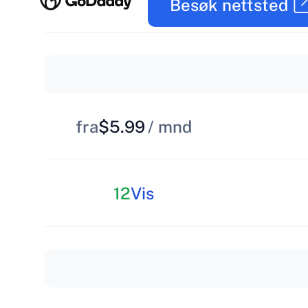
Besøk nettsted
fra
$5.99
/ mnd
12
Vis