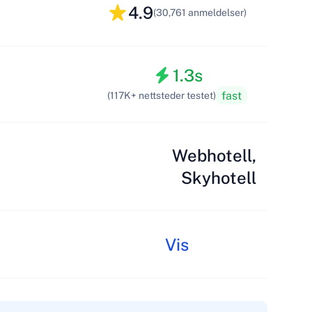
4.9
(30,761 anmeldelser)
1.3s
fast
(117K+ nettsteder testet)
Webhotell,
Skyhotell
Vis